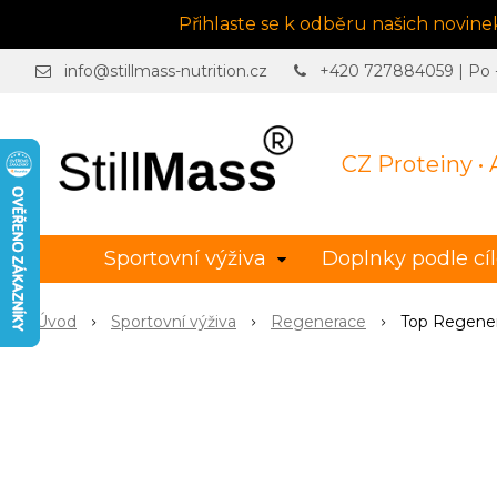
Přihlaste se k odběru našich novin
info@stillmass-nutrition.cz
+420 727884059 | Po - 
CZ Proteiny •
Sportovní výživa
Doplnky podle cí
Úvod
Sportovní výživa
Regenerace
Top Regener