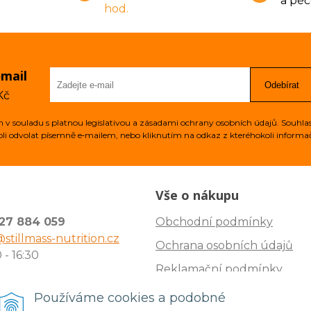
a pé
hod.
‑mail
Odebírat
Kč
v souladu s platnou legislativou a zásadami ochrany osobních údajů. Souhlas
i odvolat písemně e‑mailem, nebo kliknutím na odkaz z kteréhokoli informa
Vše o nákupu
27 884 059
Obchodní podmínky
@stillmass-nutrition.cz
Ochrana osobních údajů
 - 16:30
Reklamační podmínky
s:
Ceník doručení
Používáme cookies a podobné