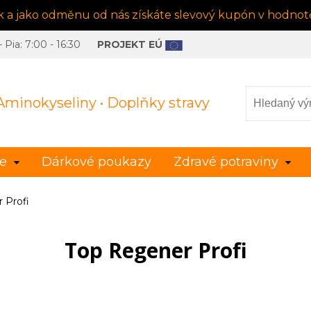
ek a jako odměnu od nás získáte slevový kupón v hodnotě
Pia: 7:00 - 16:30
PROJEKT EÚ
 Aminokyseliny • Doplňky stravy
le
Dárkové poukazy
Zdravé potraviny
 Profi
Top Regener Profi