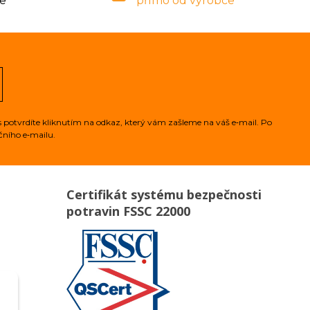
če
přímo od výrobce
 potvrdíte kliknutím na odkaz, který vám zašleme na váš e‑mail. Po
čního e‑mailu.
Certifikát systému bezpečnosti
potravin FSSC 22000