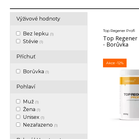
Výživové hodnoty
Top Regener Profi
Bez lepku
(1)
Top Regener 
Stévie
(1)
- Borůvka
Příchuť
Akce
-12%
Borůvka
(1)
Pohlaví
Muž
(1)
Žena
(1)
Unisex
(1)
Nezařazeno
(1)