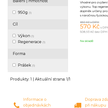
Balení | Hmotnost
Vhodné pro zvýšení
výkonu. Top regener 
doplněk určený pro s
950g
(1)
s náročnou fyzickou
Využití je při silový
650 Kč
s DPH
Cíl
vytrvalostních a vyt
570
Kč
s DPH
sportech. Vhodnou 
508,93 Kč
bez DPH 
účinných látek: ko
Výkon
(1)
sacharidy Isomaltulo
Na skladě
Regenerace
hydrolyzované pepti
(1)
aminokyseliny, nees
aminokyseliny, mine
Forma
a ostatní aktivní su
napomáhají rychlé 
energetických zdro
Prášek
(1)
Vyznačuje se výbor
vstřebatelností, bez 
Složky, které mají h
Produkty:
1
| Aktuální strana:
1
/
1
jsou důležité pro ce
jsme v novém složení
práškem z lyofilizo
aby nápoj na regene
lahodnější. V dané
Informace o
Doprava zd
použito přírodní slad
objednávkách
při nákupu
se zvyšuje kvalita p