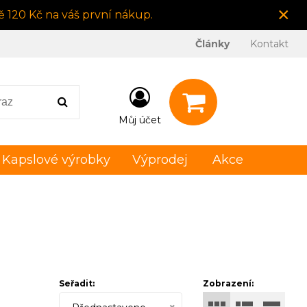
×
 120 Kč na váš první nákup.
Články
Kontakt
Můj účet
Kapslové výrobky
Výprodej
Akce
Seřadit:
Zobrazení: