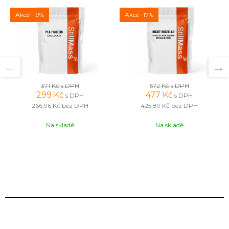
Akce
-19%
Akce
-17%
371 Kč
s DPH
572 Kč
s DPH
299 Kč
477 Kč
s DPH
s DPH
266,96 Kč
bez DPH
425,89 Kč
bez DPH
Na skladě
Na skladě