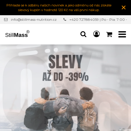
×
Přihlaste se k odběru našich novinek a jako odměnu od nás získáte
slevový kupón v hodnotě 120 Kč na váš první nákup.
info@stillmass-nutrition.cz
+420 727884059 | Po - Pia: 7:00 -
16:30