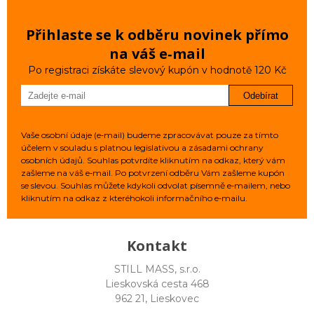
Přihlaste se k odběru novinek přímo
na váš e‑mail
Po registraci získáte slevový kupón v hodnotě 120 Kč
Odebírat
Vaše osobní údaje (e‑mail) budeme zpracovávat pouze za tímto
účelem v souladu s platnou legislativou a zásadami ochrany
osobních údajů. Souhlas potvrdíte kliknutím na odkaz, který vám
zašleme na váš e‑mail. Po potvrzení odběru Vám zašleme kupón
se slevou. Souhlas můžete kdykoli odvolat písemně e‑mailem, nebo
kliknutím na odkaz z kteréhokoli informačního e‑mailu.
Kontakt
STILL MASS, s.r.o.
Lieskovská cesta 468
962 21, Lieskovec