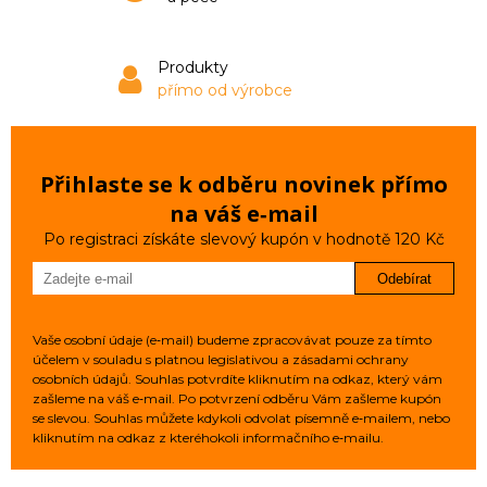
Produkty
přímo od výrobce
Přihlaste se k odběru novinek přímo
na váš e‑mail
Po registraci získáte slevový kupón v hodnotě 120 Kč
Odebírat
Vaše osobní údaje (e‑mail) budeme zpracovávat pouze za tímto
účelem v souladu s platnou legislativou a zásadami ochrany
osobních údajů. Souhlas potvrdíte kliknutím na odkaz, který vám
zašleme na váš e‑mail. Po potvrzení odběru Vám zašleme kupón
se slevou. Souhlas můžete kdykoli odvolat písemně e‑mailem, nebo
kliknutím na odkaz z kteréhokoli informačního e‑mailu.