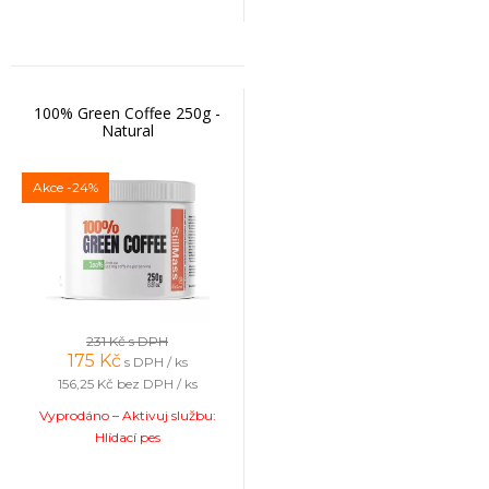
100% Green Coffee 250g -
Natural
Akce
-24%
231 Kč
s DPH
175
Kč
s DPH / ks
156,25 Kč
bez DPH / ks
Vyprodáno – Aktivuj službu:
Hlídací pes