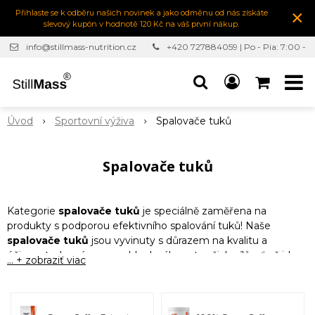
×
Přihlaste se k odběru našich novinek a jako odměnu od nás získáte
slevový kupón v hodnotě 120 Kč na váš první nákup.
info@stillmass-nutrition.cz
+420 727884059 | Po - Pia: 7:00 -
16:30
Úvod
Sportovní výživa
Spalovače tuků
Spalovače tuků
Kategorie
spalovače tuků
je speciálně zaměřena na
produkty s podporou efektivního spalování tuků! Naše
spalovače tuků
jsou vyvinuty s důrazem na kvalitu a
účinnost, aby vám pomohly dosáhnout vašich cílů, ať už jde o
... + zobraziť viac
hubnutí, zlepšení fyzické výkonnosti nebo formování postavy.
Kombinace přírodních složek, ověřených látek a vědecky
podložených receptur zajišťuje, že každý produkt v této
kategorii podporuje metabolismus, zvyšuje hladinu energie a