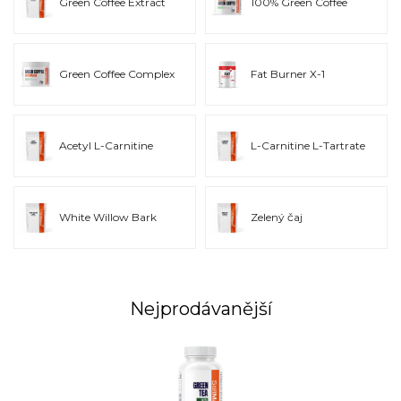
Green Coffee Extract
100% Green Coffee
přispívá k efektivní
redukci tělesného tuku
. Ať už
preferujete
stimulanty
nebo silné termogenní spalovače bez
stimulantů, u nás najdete řešení přizpůsobené vašim
potřebám. Vyberte si ten správný doplněk a posuňte své
Green Coffee Complex
Fat Burner X-1
výsledky na vyšší úroveň!
Zelená káva - spalovač tuků
Acetyl L-Carnitine
L-Carnitine L-Tartrate
Zelená káva
- obsahuje extrakt ze zelených kávových zrn,
který je bohatý na kyselinu chlorogenovou – účinnou látku
podporující metabolismus tuků a regulaci hladiny cukru v krvi.
Tento přírodní
spalovač tuků
pomáhá snižovat vstřebávání
White Willow Bark
Zelený čaj
glukózy a podporuje tělo ve spalování uložených tukových
zásob. Díky svému přirozenému obsahu
antioxidantů
také
chrání buňky před poškozením volnými radikály, čímž
podporuje celkové zdraví. Výhodou tohoto produktu je jeho
Nejprodávanější
čisté složení bez přidaných chemikálií a stimulantů, což z něj
dělá ideální volbu pro ty, kteří preferují
přírodní řešení
.
Užívání 100% Green Coffee může být skvělým doplňkem pro
každého, kdo chce zlepšit svou tělesnou kompozici a
podpořit hubnutí
.