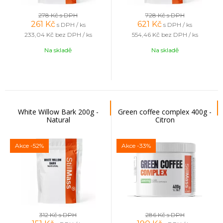
278 Kč
s DPH
728 Kč
s DPH
261
Kč
621
Kč
s DPH / ks
s DPH / ks
233,04 Kč
bez DPH / ks
554,46 Kč
bez DPH / ks
Na skladě
Na skladě
White Willow Bark 200g -
Green coffee complex 400g -
Natural
Citron
Akce
-52%
Akce
-33%
312 Kč
s DPH
286 Kč
s DPH