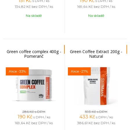
151
Kč
190
Kč
s DPH / ks
s DPH / ks
134,82 Kč
bez DPH / ks
169,64 Kč
bez DPH / ks
Na skladě
Na skladě
Green coffee complex 400g -
Green Coffee Extract 200g -
Pomeranč
Natural
Akce
-33%
Akce
-27%
286 Kč
s DPH
593 Kč
s DPH
190
Kč
433
Kč
s DPH / ks
s DPH / ks
169,64 Kč
bez DPH / ks
386,61 Kč
bez DPH / ks