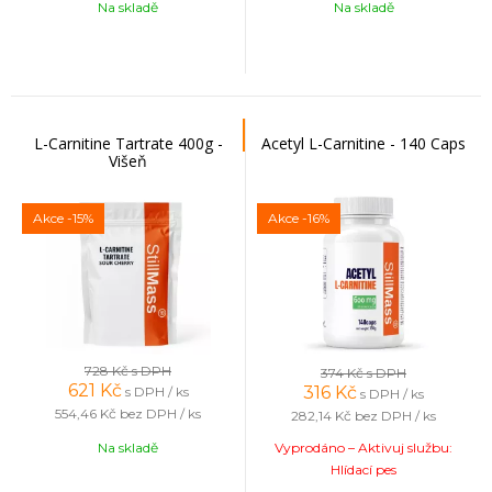
Na skladě
Na skladě
L-Carnitine Tartrate 400g -
Acetyl L-Carnitine - 140 Caps
Višeň
Akce
-15%
Akce
-16%
728 Kč
s DPH
374 Kč
s DPH
621
Kč
316
Kč
s DPH / ks
s DPH / ks
554,46 Kč
bez DPH / ks
282,14 Kč
bez DPH / ks
Na skladě
Vyprodáno – Aktivuj službu:
Hlídací pes