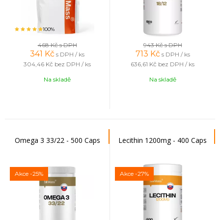
100%
468 Kč
s DPH
943 Kč
s DPH
341
Kč
713
Kč
s DPH / ks
s DPH / ks
304,46 Kč
bez DPH / ks
636,61 Kč
bez DPH / ks
Na skladě
Na skladě
Omega 3 33/22 - 500 Caps
Lecithin 1200mg - 400 Caps
Akce
-25%
Akce
-27%