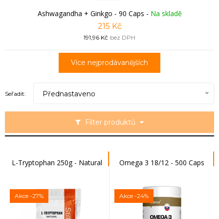
Ashwagandha + Ginkgo - 90 Caps
-
Na skladě
215 Kč
191,96 Kč
bez DPH
Více nejprodávanějších
Přednastaveno
Seřadit:
Filter produktů
L-Tryptophan 250g - Natural
Omega 3 18/12 - 500 Caps
Akce
-27%
Akce
-24%