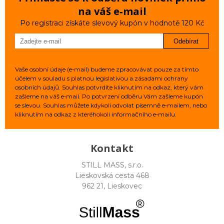
na váš e‑mail
Po registraci získáte slevový kupón v hodnotě 120 Kč
Odebírat
Vaše osobní údaje (e‑mail) budeme zpracovávat pouze za tímto
účelem v souladu s platnou legislativou a zásadami ochrany
osobních údajů. Souhlas potvrdíte kliknutím na odkaz, který vám
zašleme na váš e‑mail. Po potvrzení odběru Vám zašleme kupón
se slevou. Souhlas můžete kdykoli odvolat písemně e‑mailem, nebo
kliknutím na odkaz z kteréhokoli informačního e‑mailu.
Kontakt
STILL MASS, s.r.o.
Lieskovská cesta 468
962 21, Lieskovec