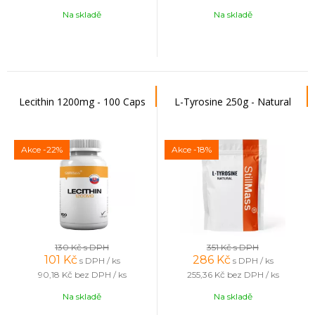
Na skladě
Na skladě
Lecithin 1200mg - 100 Caps
L-Tyrosine 250g - Natural
Akce
-22%
Akce
-18%
130 Kč
s DPH
351 Kč
s DPH
101
Kč
286
Kč
s DPH / ks
s DPH / ks
90,18 Kč
bez DPH / ks
255,36 Kč
bez DPH / ks
Na skladě
Na skladě