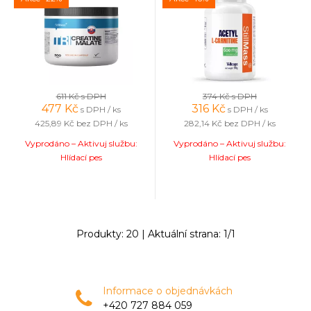
611 Kč
s DPH
374 Kč
s DPH
477
Kč
316
Kč
s DPH / ks
s DPH / ks
425,89 Kč
bez DPH / ks
282,14 Kč
bez DPH / ks
Vyprodáno – Aktivuj službu:
Vyprodáno – Aktivuj službu:
Hlídací pes
Hlídací pes
Produkty:
20
| Aktuální strana:
1
/
1
Informace o objednávkách
+420 727 884 059