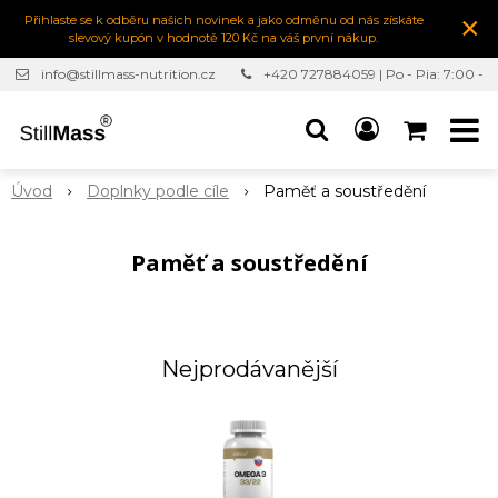
×
Přihlaste se k odběru našich novinek a jako odměnu od nás získáte
slevový kupón v hodnotě 120 Kč na váš první nákup.
info@stillmass-nutrition.cz
+420 727884059 | Po - Pia: 7:00 -
16:30
Úvod
Doplnky podle cíle
Paměť a soustředění
Paměť a soustředění
Nejprodávanější