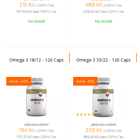
215
Kč
489
Kč
s DPH / ks
s DPH / ks
191,96 Kč
bez DPH / ks
436,61 Kč
bez DPH / ks
Na skladě
Na skladě
Omega 3 18/12 - 120 Caps
Omega 3 33/22 - 120 Caps
Akce
-24%
Akce
-25%
100%
256 Kč
s DPH
280 Kč
s DPH
194
Kč
209
Kč
s DPH / ks
s DPH / ks
173,21 Kč
bez DPH / ks
186,61 Kč
bez DPH / ks