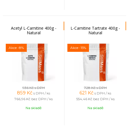
Acetyl L-Carnitine 400g -
L-Carnitine Tartrate 400g -
Natural
Natural
Akce
-8%
Akce
-15%
936 Kč
s DPH
728 Kč
s DPH
859
Kč
621
Kč
s DPH / ks
s DPH / ks
766,96 Kč
bez DPH / ks
554,46 Kč
bez DPH / ks
Na skladě
Na skladě