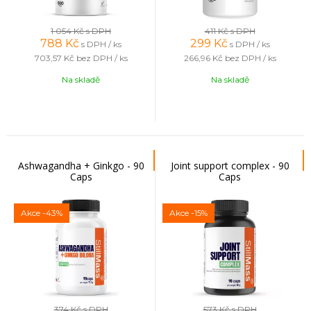
1 054 Kč
s DPH
411 Kč
s DPH
788
Kč
299
Kč
s DPH / ks
s DPH / ks
703,57 Kč
bez DPH / ks
266,96 Kč
bez DPH / ks
Na skladě
Na skladě
Ashwagandha + Ginkgo - 90
Joint support complex - 90
Caps
Caps
Akce
-43%
Akce
-15%
374 Kč
s DPH
573 Kč
s DPH