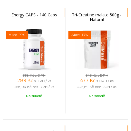
Energy CAPS - 140 Caps
Tri-Creatine malate 500g -
Natural
Akce
-19%
Akce
-13%
358 Kč
s DPH
545 Kč
s DPH
289
Kč
477
Kč
s DPH / ks
s DPH / ks
258,04 Kč
bez DPH / ks
425,89 Kč
bez DPH / ks
Na skladě
Na skladě