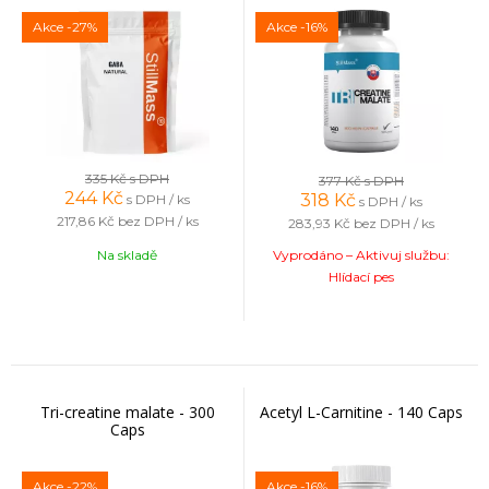
Akce
-27%
Akce
-16%
335 Kč
s DPH
377 Kč
s DPH
244
Kč
318
Kč
s DPH / ks
s DPH / ks
217,86 Kč
bez DPH / ks
283,93 Kč
bez DPH / ks
Na skladě
Vyprodáno – Aktivuj službu:
Hlídací pes
Tri-creatine malate - 300
Acetyl L-Carnitine - 140 Caps
Caps
Akce
-22%
Akce
-16%