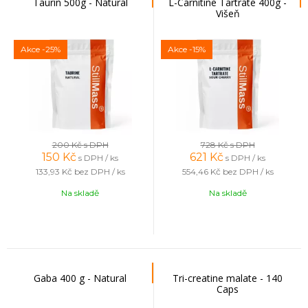
Taurin 500g - Natural
L-Carnitine Tartrate 400g -
Višeň
Akce
-25%
Akce
-15%
200 Kč
s DPH
728 Kč
s DPH
150
Kč
621
Kč
s DPH / ks
s DPH / ks
133,93 Kč
bez DPH / ks
554,46 Kč
bez DPH / ks
Na skladě
Na skladě
Gaba 400 g - Natural
Tri-creatine malate - 140
Caps