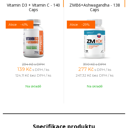
Vitamin D3 + Vitamin C - 140
ZMB6+Ashwagandha - 138
Caps
Caps
Akce
-41%
Akce
-29%
234 Kč
s DPH
390 Kč
s DPH
139
Kč
277
Kč
s DPH / ks
s DPH / ks
124,11 Kč
bez DPH / ks
247,32 Kč
bez DPH / ks
Na skladě
Na skladě
Specifikace produktu