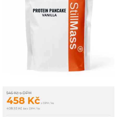
546 Kč
s DPH
458
Kč
s DPH / ks
408,93 Kč
bez DPH / ks