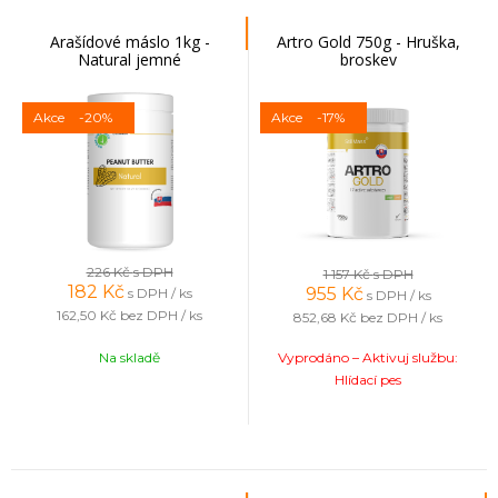
Arašídové máslo 1kg -
Artro Gold 750g - Hruška,
Natural jemné
broskev
Akce
-20%
Akce
-17%
226 Kč
s DPH
1 157 Kč
s DPH
182
Kč
955
Kč
s DPH / ks
s DPH / ks
162,50 Kč
bez DPH / ks
852,68 Kč
bez DPH / ks
Na skladě
Vyprodáno – Aktivuj službu:
Hlídací pes