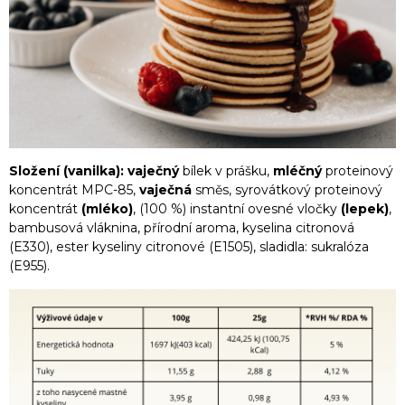
Složení (vanilka): vaječný
bílek v prášku,
mléčný
proteinový
koncentrát MPC-85,
vaječná
směs, syrovátkový proteinový
koncentrát
(mléko)
, (100 %) instantní ovesné vločky
(lepek)
,
bambusová vláknina, přírodní aroma, kyselina citronová
(E330), ester kyseliny citronové (E1505), sladidla: sukralóza
(E955).