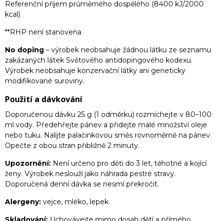
Referenční příjem průměrného dospělého (8400 kJ/2000
kcal)
**RHP není stanovena
No doping
– výrobek neobsahuje žádnou látku ze seznamu
zakázaných látek Světového antidopingového kodexu.
Výrobek neobsahuje konzervační látky ani geneticky
modifikované suroviny.
Použití a dávkování
Doporučenou dávku 25 g (1 odměrku) rozmíchejte v 80–100
ml vody. Předehřejte pánev a přidejte malé množství oleje
nebo tuku. Nalijte palačinkovou směs rovnoměrně na pánev.
Opečte z obou stran přibližně 2 minuty.
Upozornění:
Není určeno pro děti do 3 let, těhotné a kojící
ženy. Výrobek neslouží jako náhrada pestré stravy.
Doporučená denní dávka se nesmí překročit.
Alergeny:
vejce, mléko, lepek.
Skladování:
Uchovávejte mimo dosah dětí a přímého