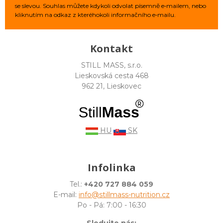
se slevou. Souhlas můžete kdykoli odvolat písemně e‑mailem, nebo
kliknutím na odkaz z kteréhokoli informačního e‑mailu.
Kontakt
STILL MASS, s.r.o.
Lieskovská cesta 468
962 21, Lieskovec
HU
SK
Infolinka
Tel.:
+420 727 884 059
E-mail:
info@stillmass-nutrition.cz
Po - Pá: 7:00 - 16:30