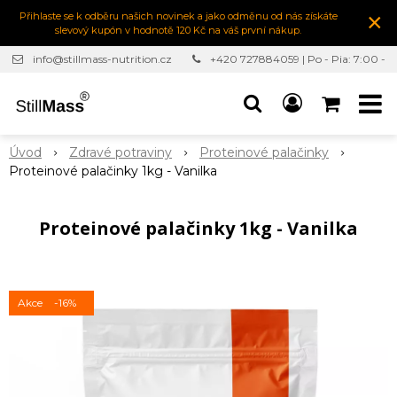
×
Přihlaste se k odběru našich novinek a jako odměnu od nás získáte
slevový kupón v hodnotě 120 Kč na váš první nákup.
info@stillmass-nutrition.cz
+420 727884059 | Po - Pia: 7:00 -
16:30
Úvod
Zdravé potraviny
Proteinové palačinky
Proteinové palačinky 1kg - Vanilka
Proteinové palačinky 1kg - Vanilka
Akce
-16%