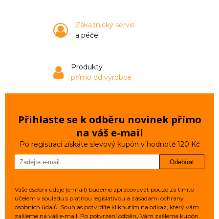
Zákaznický servis
a péče
Produkty
přímo od výrobce
Přihlaste se k odběru novinek přímo
na váš e‑mail
Po registraci získáte slevový kupón v hodnotě 120 Kč
Odebírat
Vaše osobní údaje (e‑mail) budeme zpracovávat pouze za tímto
účelem v souladu s platnou legislativou a zásadami ochrany
osobních údajů. Souhlas potvrdíte kliknutím na odkaz, který vám
zašleme na váš e‑mail. Po potvrzení odběru Vám zašleme kupón