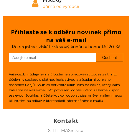
Produkty
přímo od výrobce
Přihlaste se k odběru novinek přímo
na váš e‑mail
Po registraci získáte slevový kupón v hodnotě 120 Kč
Odebírat
Vaše osobní údaje (e‑mail) budeme zpracovávat pouze za tímto
účelem v souladu s platnou legislativou a zásadami ochrany
osobních údajů. Souhlas potvrdíte kliknutím na odkaz, který vám
zašleme na váš e‑mail. Po potvrzení odběru Vám zašleme kupón
se slevou. Souhlas můžete kdykoli odvolat písemně e‑mailem, nebo
kliknutím na odkaz z kteréhokoli informačního e‑mailu.
Kontakt
STILL MASS, s.r.o.