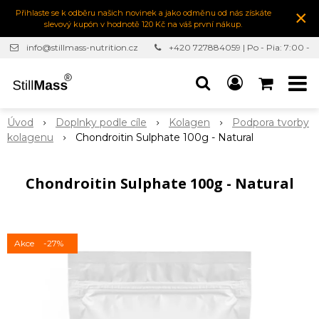
×
Přihlaste se k odběru našich novinek a jako odměnu od nás získáte
slevový kupón v hodnotě 120 Kč na váš první nákup.
info@stillmass-nutrition.cz
+420 727884059 | Po - Pia: 7:00 -
16:30
Úvod
Doplnky podle cíle
Kolagen
Podpora tvorby
kolagenu
Chondroitin Sulphate 100g - Natural
Chondroitin Sulphate 100g - Natural
Akce
-27%