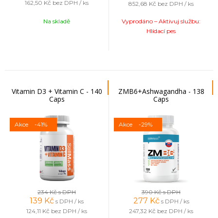
162,50 Kč
bez DPH / ks
852,68 Kč
bez DPH / ks
Na skladě
Vyprodáno – Aktivuj službu:
Hlídací pes
Vitamin D3 + Vitamin C - 140
ZMB6+Ashwagandha - 138
Caps
Caps
Akce
-41%
Akce
-29%
234 Kč
s DPH
390 Kč
s DPH
139
Kč
277
Kč
s DPH / ks
s DPH / ks
124,11 Kč
bez DPH / ks
247,32 Kč
bez DPH / ks