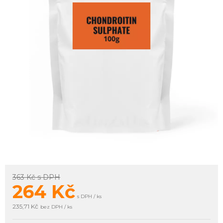
363 Kč
s DPH
264
Kč
s DPH / ks
235,71 Kč
bez DPH / ks