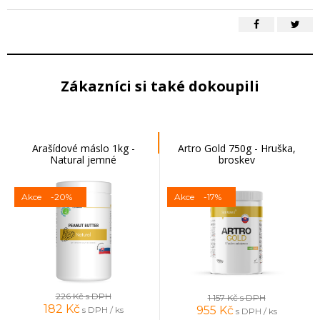
Zákazníci si také dokoupili
Arašídové máslo 1kg -
Artro Gold 750g - Hruška,
Natural jemné
broskev
Akce
-20%
Akce
-17%
226 Kč
s DPH
1 157 Kč
s DPH
182
Kč
955
Kč
s DPH / ks
s DPH / ks