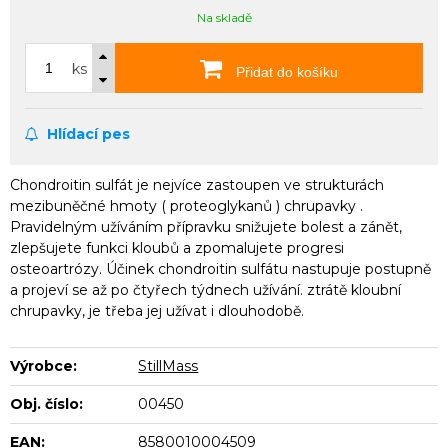
Na skladě
ks
Přidat do košíku
Hlídací pes
Chondroitin sulfát je nejvíce zastoupen ve strukturách
mezibuněčné hmoty ( proteoglykanů ) chrupavky .
Pravidelným užíváním přípravku snižujete bolest a zánět,
zlepšujete funkci kloubů a zpomalujete progresi
osteoartrózy. Účinek chondroitin sulfátu nastupuje postupně
a projeví se až po čtyřech týdnech užívání. ztrátě kloubní
chrupavky, je třeba jej užívat i dlouhodobě.
Výrobce:
StillMass
Obj. číslo:
00450
EAN:
8580010004509