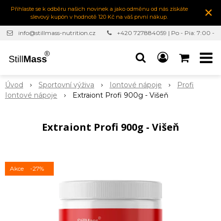
×
Přihlaste se k odběru našich novinek a jako odměnu od nás získáte
slevový kupón v hodnotě 120 Kč na váš první nákup.
info@stillmass-nutrition.cz
+420 727884059 | Po - Pia: 7:00 -
16:30
Úvod
Sportovní výživa
Iontové nápoje
Profi
Iontové nápoje
Extraiont Profi 900g - Višeň
Extraiont Profi 900g - Višeň
Akce
-27%