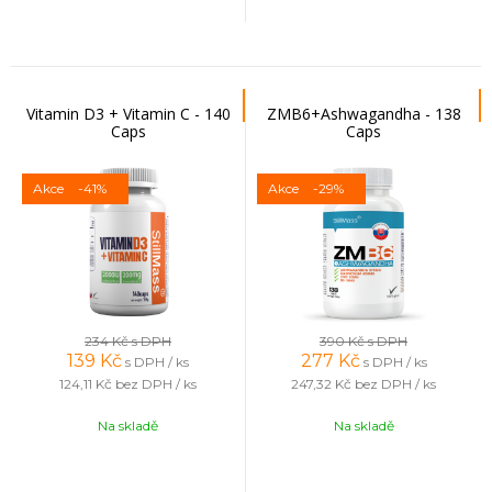
Vitamin D3 + Vitamin C - 140
ZMB6+Ashwagandha - 138
Caps
Caps
Akce
-41%
Akce
-29%
234 Kč
s DPH
390 Kč
s DPH
139
Kč
277
Kč
s DPH / ks
s DPH / ks
124,11 Kč
bez DPH / ks
247,32 Kč
bez DPH / ks
Na skladě
Na skladě