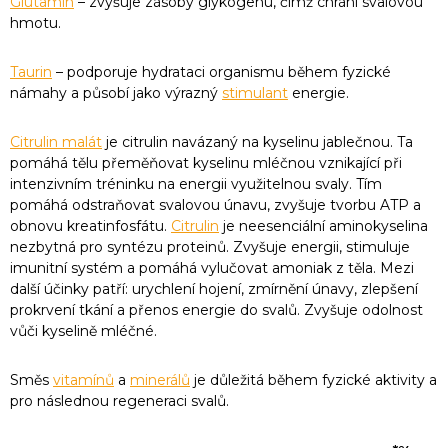
Glutamin
– zvyšuje zásoby glykogenu, čímž chrání svalovou
hmotu.
Taurin
– podporuje hydrataci organismu během fyzické
námahy a působí jako výrazný
stimulant
energie.
Citrulin malát
je citrulin navázaný na kyselinu jablečnou. Ta
pomáhá tělu přeměňovat kyselinu mléčnou vznikající při
intenzivním tréninku na energii využitelnou svaly. Tím
pomáhá odstraňovat svalovou únavu, zvyšuje tvorbu ATP a
obnovu kreatinfosfátu.
Citrulin
je neesenciální aminokyselina
nezbytná pro syntézu proteinů. Zvyšuje energii, stimuluje
imunitní systém a pomáhá vylučovat amoniak z těla. Mezi
další účinky patří: urychlení hojení, zmírnění únavy, zlepšení
prokrvení tkání a přenos energie do svalů. Zvyšuje odolnost
vůči kyselině mléčné.
Směs
vitamínů
a
minerálů
je důležitá během fyzické aktivity a
pro následnou regeneraci svalů.