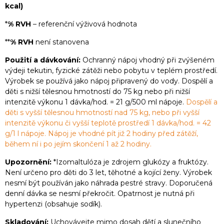
kcal)
*
% RVH
– referenční výživová hodnota
**
% RVH
není stanovena
Použití a dávkování:
Ochranný nápoj vhodný při zvýšeném
výdeji tekutin, fyzické zátěži nebo pobytu v teplém prostředí.
Výrobek se používá jako nápoj připravený do vody. Dospělí a
děti s nižší tělesnou hmotností do 75 kg nebo při nižší
intenzitě výkonu 1 dávka/hod. = 21 g/500 ml nápoje.
Dospělí a
děti s vyšší tělesnou hmotností nad 75 kg, nebo při vyšší
intenzitě výkonu či vyšší teplotě prostředí 1 dávka/hod. = 42
g/1 l nápoje. Nápoj je vhodné pít již 2 hodiny před zátěží,
během ní i po jejím skončení 1 až 2 hodiny.
Upozornění:
*Izomaltulóza je zdrojem glukózy a fruktózy.
Není určeno pro děti do 3 let, těhotné a kojící ženy. Výrobek
nesmí být používán jako náhrada pestré stravy. Doporučená
denní dávka se nesmí překročit. Opatrnost je nutná při
hypertenzi (obsahuje sodík).
Skladování:
Uchovávejte mimo dosah dětí a slunečního