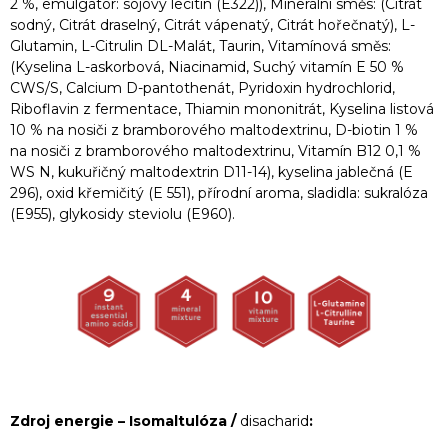
2 %, emulgátor: sójový lecitin (E322)), Minerální směs: (Citrát
sodný, Citrát draselný, Citrát vápenatý, Citrát hořečnatý), L-
Glutamin, L-Citrulin DL-Malát, Taurin, Vitamínová směs:
(Kyselina L-askorbová, Niacinamid, Suchý vitamín E 50 %
CWS/S, Calcium D-pantothenát, Pyridoxin hydrochlorid,
Riboflavin z fermentace, Thiamin mononitrát, Kyselina listová
10 % na nosiči z bramborového maltodextrinu, D-biotin 1 %
na nosiči z bramborového maltodextrinu, Vitamín B12 0,1 %
WS N, kukuřičný maltodextrin D11-14), kyselina jablečná (E
296), oxid křemičitý (E 551), přírodní aroma, sladidla: sukralóza
(E955), glykosidy steviolu (E960).
Zdroj energie –
Isomaltulóza
/
disacharid
: