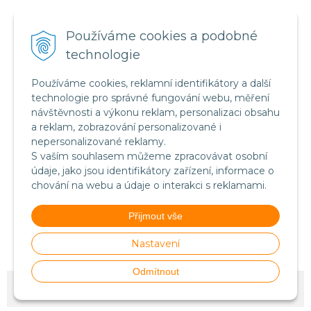
Certifikát systému bezpečnosti
Používáme cookies a podobné
potravin FSSC 22000
technologie
Používáme cookies, reklamní identifikátory a další
technologie pro správné fungování webu, měření
návštěvnosti a výkonu reklam, personalizaci obsahu
a reklam, zobrazování personalizované i
nepersonalizované reklamy.
S vaším souhlasem můžeme zpracovávat osobní
údaje, jako jsou identifikátory zařízení, informace o
chování na webu a údaje o interakci s reklamami.
Přijmout vše
Food Safety System Certification FSSC 22000
(English version)
Nastavení
Odmítnout
© 2026 Stillmass-Nutrition.CZ •
NextShop
&
e-shop Pohoda Connector
by
NextCom s.r.o.