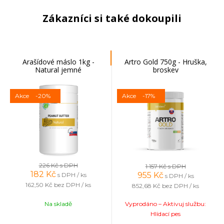
Zákazníci si také dokoupili
Arašídové máslo 1kg -
Artro Gold 750g - Hruška,
Natural jemné
broskev
Akce
-20%
Akce
-17%
226 Kč
s DPH
1 157 Kč
s DPH
182
Kč
955
Kč
s DPH / ks
s DPH / ks
162,50 Kč
bez DPH / ks
852,68 Kč
bez DPH / ks
Na skladě
Vyprodáno – Aktivuj službu:
Hlídací pes