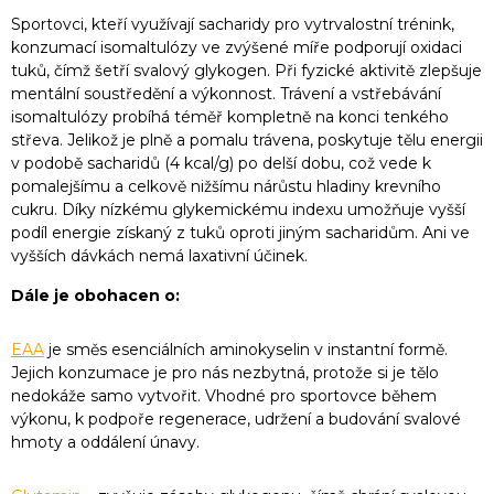
Sportovci, kteří využívají sacharidy pro vytrvalostní trénink,
konzumací isomaltulózy ve zvýšené míře podporují oxidaci
tuků, čímž šetří svalový glykogen. Při fyzické aktivitě zlepšuje
mentální soustředění a výkonnost. Trávení a vstřebávání
isomaltulózy probíhá téměř kompletně na konci tenkého
střeva. Jelikož je plně a pomalu trávena, poskytuje tělu energii
v podobě sacharidů (4 kcal/g) po delší dobu, což vede k
pomalejšímu a celkově nižšímu nárůstu hladiny krevního
cukru. Díky nízkému glykemickému indexu umožňuje vyšší
podíl energie získaný z tuků oproti jiným sacharidům. Ani ve
vyšších dávkách nemá laxativní účinek.
Dále je obohacen o:
EAA
je směs esenciálních aminokyselin v instantní formě.
Jejich konzumace je pro nás nezbytná, protože si je tělo
nedokáže samo vytvořit. Vhodné pro sportovce během
výkonu, k podpoře regenerace, udržení a budování svalové
hmoty a oddálení únavy.