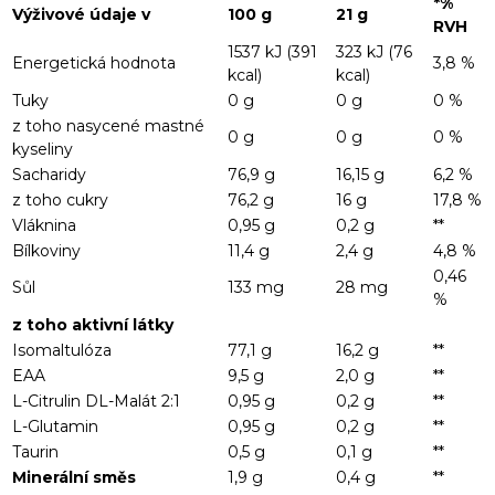
*%
Výživové údaje v
100 g
21 g
RVH
1537 kJ (391
323 kJ (76
Energetická hodnota
3,8 %
kcal)
kcal)
Tuky
0 g
0 g
0 %
z toho nasycené mastné
0 g
0 g
0 %
kyseliny
Sacharidy
76,9 g
16,15 g
6,2 %
z toho cukry
76,2 g
16 g
17,8 %
Vláknina
0,95 g
0,2 g
**
Bílkoviny
11,4 g
2,4 g
4,8 %
0,46
Sůl
133 mg
28 mg
%
z toho aktivní látky
Isomaltulóza
77,1 g
16,2 g
**
EAA
9,5 g
2,0 g
**
L-Citrulin DL-Malát 2:1
0,95 g
0,2 g
**
L-Glutamin
0,95 g
0,2 g
**
Taurin
0,5 g
0,1 g
**
Minerální směs
1,9 g
0,4 g
**