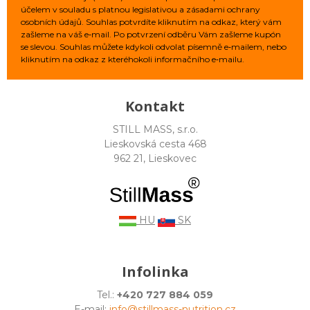
účelem v souladu s platnou legislativou a zásadami ochrany
osobních údajů. Souhlas potvrdíte kliknutím na odkaz, který vám
zašleme na váš e‑mail. Po potvrzení odběru Vám zašleme kupón
se slevou. Souhlas můžete kdykoli odvolat písemně e‑mailem, nebo
kliknutím na odkaz z kteréhokoli informačního e‑mailu.
Kontakt
STILL MASS, s.r.o.
Lieskovská cesta 468
962 21, Lieskovec
HU
SK
Infolinka
Tel.:
+420 727 884 059
E-mail:
info@stillmass-nutrition.cz