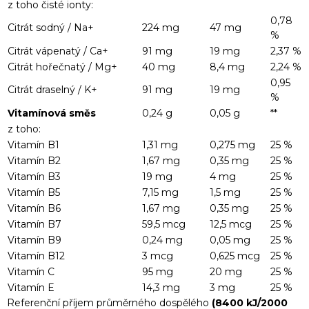
z toho čisté ionty:
0,78
Citrát sodný / Na+
224 mg
47 mg
%
Citrát vápenatý / Ca+
91 mg
19 mg
2,37 %
Citrát hořečnatý / Mg+
40 mg
8,4 mg
2,24 %
0,95
Citrát draselný / K+
91 mg
19 mg
%
Vitamínová směs
0,24 g
0,05 g
**
z toho:
Vitamín B1
1,31 mg
0,275 mg
25 %
Vitamín B2
1,67 mg
0,35 mg
25 %
Vitamín B3
19 mg
4 mg
25 %
Vitamín B5
7,15 mg
1,5 mg
25 %
Vitamín B6
1,67 mg
0,35 mg
25 %
Vitamín B7
59,5 mcg
12,5 mcg
25 %
Vitamín B9
0,24 mg
0,05 mg
25 %
Vitamín B12
3 mcg
0,625 mcg
25 %
Vitamín C
95 mg
20 mg
25 %
Vitamín E
14,3 mg
3 mg
25 %
Referenční příjem průměrného dospělého
(8400 kJ/2000