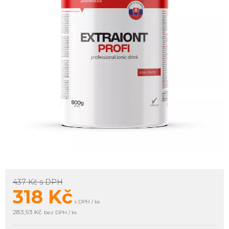
437 Kč
s DPH
318
Kč
s DPH / ks
283,93 Kč
bez DPH / ks