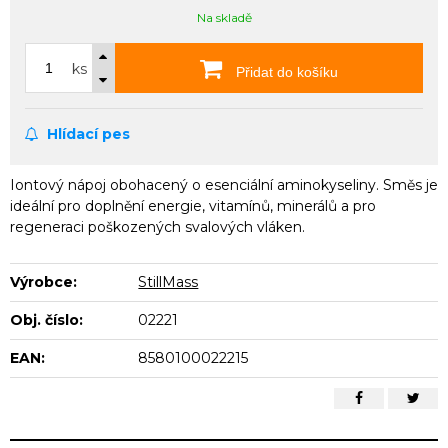
Na skladě
ks
Přidat do košíku
Hlídací pes
Iontový nápoj obohacený o esenciální aminokyseliny. Směs je
ideální pro doplnění energie, vitamínů, minerálů a pro
regeneraci poškozených svalových vláken.
Výrobce:
StillMass
Obj. číslo:
02221
EAN:
8580100022215