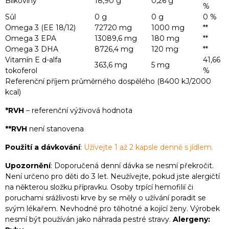
Bílkoviny
18,90 g
0,26 g
%
Sůl
0 g
0 g
0 %
Omega 3 (EE 18/12)
72720 mg
1000 mg
**
Omega 3 EPA
13089,6 mg
180 mg
**
Omega 3 DHA
8726,4 mg
120 mg
**
Vitamín E d-alfa
41,66
363,6 mg
5 mg
tokoferol
%
Referenční příjem průměrného dospělého (8400 kJ/2000
kcal)
*RVH
– referenční výživová hodnota
**RVH
není stanovena
Použití a dávkování
:
Užívejte 1 až 2 kapsle denně s jídlem.
Upozornění
: Doporučená denní dávka se nesmí překročit.
Není určeno pro děti do 3 let. Neužívejte, pokud jste alergičtí
na některou složku přípravku. Osoby trpící hemofilií či
poruchami srážlivosti krve by se měly o užívání poradit se
svým lékařem. Nevhodné pro těhotné a kojící ženy. Výrobek
nesmí být používán jako náhrada pestré stravy.
Alergeny: