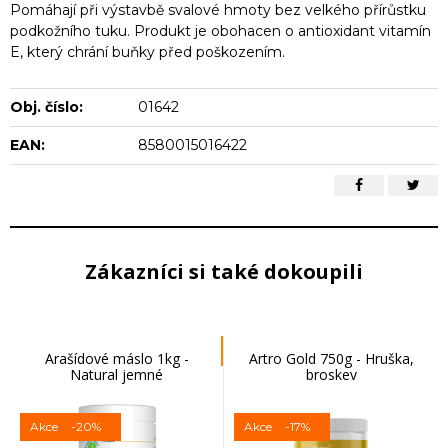
Pomáhají při výstavbě svalové hmoty bez velkého přírůstku
podkožního tuku. Produkt je obohacen o antioxidant vitamín
E, který chrání buňky před poškozením.
Obj. číslo:
01642
EAN:
8580015016422
Zákazníci si také dokoupili
Arašídové máslo 1kg -
Artro Gold 750g - Hruška,
Natural jemné
broskev
Akce
-20%
Akce
-17%