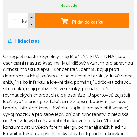
Na skladě
ks
Přidat do košíku
Hlídací pes
Omega 3 mastné kyseliny (nejdůležitější EPA a DHA) jsou
esenciální mastné kyseliny. Mají klíčový význam pro správnou
činnost mozku, zlepšují koncentraci, paměť, bojují proti
depresím, udržují správnou hladinu cholesterolu, zdravé srdce,
snižují riziko infarktu a krevní tlak, pomáhají udržovat zdravou
sítnici oka, mají protizánětlivé účinky, pomáhají při
revmatických chorobách a při psoriáze. U sportovců zajišťují
lepší využití energie z tuků, čímž zlepšují budování svalové
hmoty. Těhotné ženy užíváním zajišťují pro své dítě správný
vývoj mozku a pro sebe lepší průběh těhotenství z hlediska
udržení zdravých cév a dobrého krevního tlaku. Vhodné
konzumovat u všech forem alergií, pomáhají snížit hladinu
krevního tuku a zlepšit klinický stav lidí trpících cukrovkou.