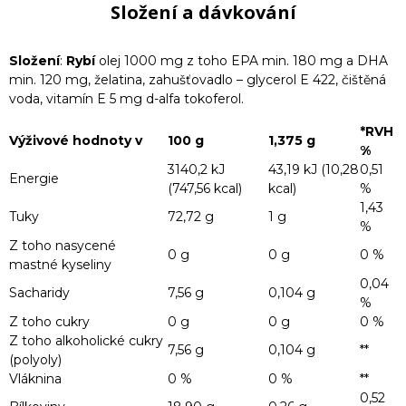
Složení a dávkování
Složení
:
Rybí
olej 1000 mg z toho EPA min. 180 mg a DHA
min. 120 mg, želatina, zahušťovadlo – glycerol E 422, čištěná
voda, vitamín E 5 mg d-alfa tokoferol.
*RVH
Výživové hodnoty v
100 g
1,375 g
%
3140,2 kJ
43,19 kJ (10,28
0,51
Energie
(747,56 kcal)
kcal)
%
1,43
Tuky
72,72 g
1 g
%
Z toho nasycené
0 g
0 g
0 %
mastné kyseliny
0,04
Sacharidy
7,56 g
0,104 g
%
Z toho cukry
0 g
0 g
0 %
Z toho alkoholické cukry
7,56 g
0,104 g
**
(polyoly)
Vláknina
0 %
0 %
**
0,52