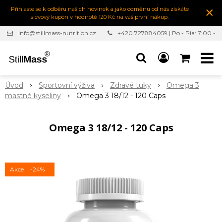
×
Přihlaste se k odběru našich novinek a jako odměnu od nás získáte
slevový kupón v hodnotě 120 Kč na váš první nákup.
info@stillmass-nutrition.cz
+420 727884059 | Po - Pia: 7:00 -
16:30
Úvod
Sportovní výživa
Zdravé tuky
Omega 3
mastné kyseliny
Omega 3 18/12 - 120 Caps
Omega 3 18/12 - 120 Caps
Akce
-24%