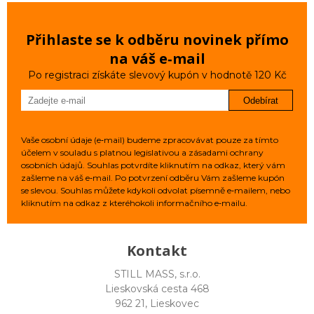
Přihlaste se k odběru novinek přímo
na váš e‑mail
Po registraci získáte slevový kupón v hodnotě 120 Kč
Odebírat
Vaše osobní údaje (e‑mail) budeme zpracovávat pouze za tímto
účelem v souladu s platnou legislativou a zásadami ochrany
osobních údajů. Souhlas potvrdíte kliknutím na odkaz, který vám
zašleme na váš e‑mail. Po potvrzení odběru Vám zašleme kupón
se slevou. Souhlas můžete kdykoli odvolat písemně e‑mailem, nebo
kliknutím na odkaz z kteréhokoli informačního e‑mailu.
Kontakt
STILL MASS, s.r.o.
Lieskovská cesta 468
962 21, Lieskovec