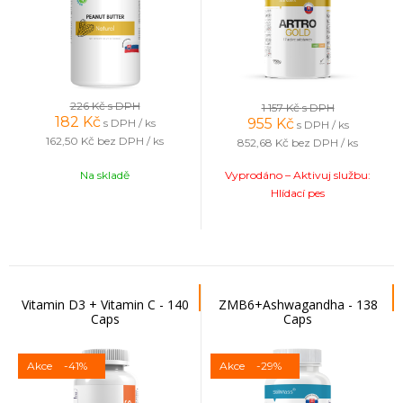
226 Kč
s DPH
1 157 Kč
s DPH
182
Kč
955
Kč
s DPH / ks
s DPH / ks
162,50 Kč
bez DPH / ks
852,68 Kč
bez DPH / ks
Na skladě
Vyprodáno – Aktivuj službu:
Hlídací pes
Vitamin D3 + Vitamin C - 140
ZMB6+Ashwagandha - 138
Caps
Caps
Akce
-41%
Akce
-29%