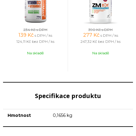
234 Kč
s DPH
390 Kč
s DPH
139
Kč
277
Kč
s DPH / ks
s DPH / ks
124,11 Kč
bez DPH / ks
247,32 Kč
bez DPH / ks
Na skladě
Na skladě
Specifikace produktu
Hmotnost
0,1656 kg