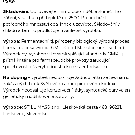
Ryby.
Skladování
: Uchovávejte mimo dosah dětí a slunečního
záření, v suchu a při teplotě do 25 °C. Po odebrání
potřebného množství obal ihned uzavřete. Skladování v
chladu a temnu prodlužuje trvanlivost výrobku.
Výroba
: Fermentační, tj. přirozený biologický výrobní proces.
Farmaceutická výroba GMP (Good Manufacture Practice).
Výrobek byl vyroben v továrně splňující standardy GMP, tj.
přísná kritéria pro farmaceutické provozy zaručující
spolehlivost, důvěryhodnost a konzistentní kvalitu.
No doping
– výrobek neobsahuje žádnou látku ze Seznamu
zakázaných látek Světového antidopingového kodexu.
Výrobek neobsahuje konzervační látky, syntetická barviva ani
geneticky modifikované suroviny.
Výrobce
: STILL MASS s.r.o., Lieskovská cesta 468, 96221,
Lieskovec, Slovensko.