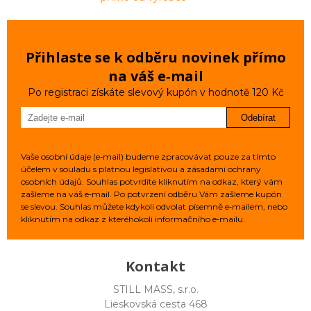
Přihlaste se k odběru novinek přímo
na váš e‑mail
Po registraci získáte slevový kupón v hodnotě 120 Kč
Odebírat
Vaše osobní údaje (e‑mail) budeme zpracovávat pouze za tímto
účelem v souladu s platnou legislativou a zásadami ochrany
osobních údajů. Souhlas potvrdíte kliknutím na odkaz, který vám
zašleme na váš e‑mail. Po potvrzení odběru Vám zašleme kupón
se slevou. Souhlas můžete kdykoli odvolat písemně e‑mailem, nebo
kliknutím na odkaz z kteréhokoli informačního e‑mailu.
Kontakt
STILL MASS, s.r.o.
Lieskovská cesta 468