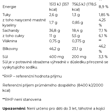
1513 kJ (357
756,5 kJ (178,5
Energie
8,9 %
kcal)
kcal)
Tuky
2,6 g
1,3 g
1,85 %
z toho nasycené mastné
4,25
1,7 g
0,85 g
kyseliny
%
Sacharidy
36,8 g
18,4 g
7,1 %
z toho cukry
11 g
5,5 g
6,1 %
Vláknina
0,75 g
0,375 g
**
46,2
Bílkoviny
46,2 g
23,1 g
%
Sůl
400 mg
200 mg
3,3 %
Sůl je v potravině obsažena výhradně v důsledku přirozeně se
vyskytujícího sodíku.
*RHP – referenční hodnota příjmu
Referenční příjem průměrného dospělého (8400 kJ/2000
kcal)
**RHP není stanovena
Upozornění:
Není určeno pro děti do 3 let, těhotné a kojící