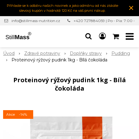
×
Přihlaste se k odběru našich novinek a jako odměnu od nás získáte
slevový kupón v hodnotě 120 Kč na váš první nákup.
info@stillmass-nutrition.cz
+420 727884059 | Po - Pia: 7:00 -
16:30
Úvod
Zdravé potraviny
Doplňky stravy
Pudding
Proteinový rýžový pudink 1kg - Bílá čokoláda
Proteinový rýžový pudink 1kg - Bílá
čokoláda
Akce
-14%