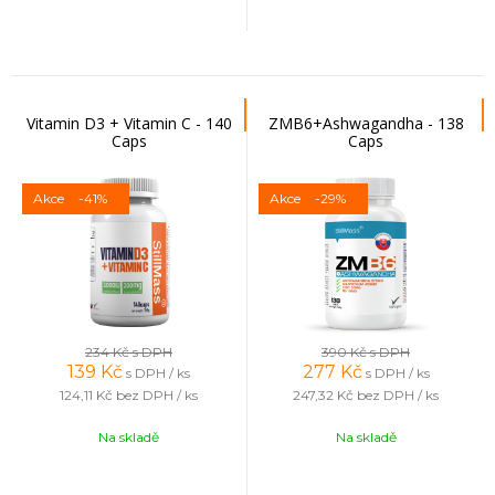
Vitamin D3 + Vitamin C - 140
ZMB6+Ashwagandha - 138
Caps
Caps
Akce
-41%
Akce
-29%
234 Kč
s DPH
390 Kč
s DPH
139
Kč
277
Kč
s DPH / ks
s DPH / ks
124,11 Kč
bez DPH / ks
247,32 Kč
bez DPH / ks
Na skladě
Na skladě