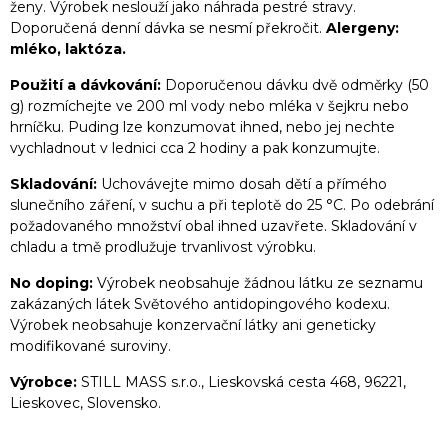
ženy. Výrobek neslouží jako náhrada pestré stravy.
Doporučená denní dávka se nesmí překročit.
Alergeny:
mléko, laktóza.
Použití a dávkování:
Doporučenou dávku dvě odměrky (50
g) rozmíchejte ve 200 ml vody nebo mléka v šejkru nebo
hrníčku. Puding lze konzumovat ihned, nebo jej nechte
vychladnout v lednici cca 2 hodiny a pak konzumujte.
Skladování:
Uchovávejte mimo dosah dětí a přímého
slunečního záření, v suchu a při teplotě do 25 °C. Po odebrání
požadovaného množství obal ihned uzavřete. Skladování v
chladu a tmě prodlužuje trvanlivost výrobku.
No doping:
Výrobek neobsahuje žádnou látku ze seznamu
zakázaných látek Světového antidopingového kodexu.
Výrobek neobsahuje konzervační látky ani geneticky
modifikované suroviny.
Výrobce:
STILL MASS s.r.o., Lieskovská cesta 468, 96221,
Lieskovec, Slovensko.