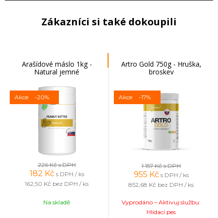
Zákazníci si také dokoupili
Arašídové máslo 1kg -
Artro Gold 750g - Hruška,
Natural jemné
broskev
Akce
-20%
Akce
-17%
226 Kč
s DPH
1 157 Kč
s DPH
182
Kč
955
Kč
s DPH / ks
s DPH / ks
162,50 Kč
bez DPH / ks
852,68 Kč
bez DPH / ks
Na skladě
Vyprodáno – Aktivuj službu:
Hlídací pes