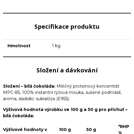
Specifikace produktu
Hmotnost
1 kg
Složení a dávkování
Složení – bílá čokoláda:
Mléčný proteinový koncentrát
MPC-85, 100% instantní rýžová mouka, sušené podmáslí,
aroma, sladidlo: sukralóza (E955).
Výživová hodnota výrobku ve 100 g a 50 g pro příchuť –
bílá čokoláda:
*RHP
Výživové hodnoty v
100 g
50 g
%