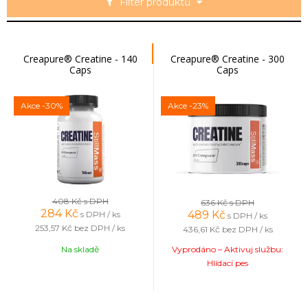
Filter produktů
Creapure® Creatine - 140
Creapure® Creatine - 300
Caps
Caps
Akce
-30%
Akce
-23%
408 Kč
s DPH
636 Kč
s DPH
284
Kč
489
Kč
s DPH / ks
s DPH / ks
253,57 Kč
bez DPH / ks
436,61 Kč
bez DPH / ks
Na skladě
Vyprodáno – Aktivuj službu:
Hlídací pes