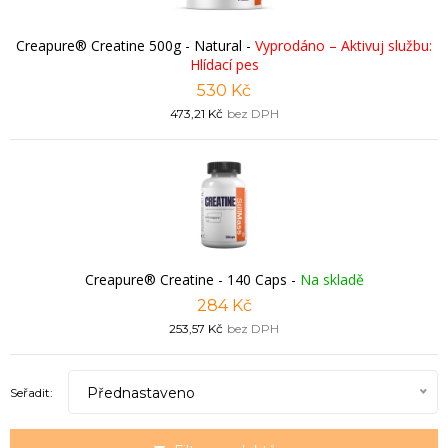
Creapure® Creatine 500g - Natural
-
Vyprodáno – Aktivuj službu:
Hlídací pes
530 Kč
473,21 Kč
bez DPH
Creapure® Creatine - 140 Caps
-
Na skladě
284 Kč
253,57 Kč
bez DPH
Přednastaveno
Seřadit: