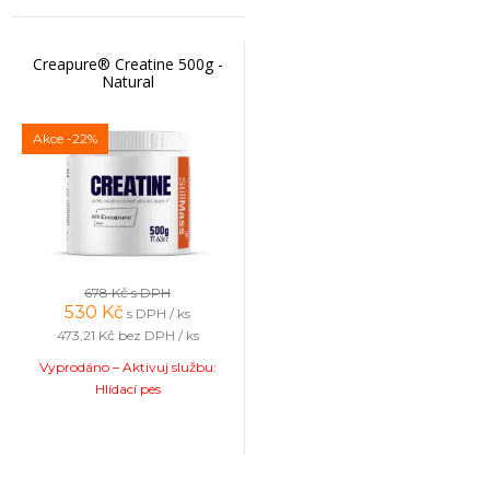
Creapure® Creatine 500g -
Natural
Akce
-22%
678 Kč
s DPH
530
Kč
s DPH / ks
473,21 Kč
bez DPH / ks
Vyprodáno – Aktivuj službu:
Hlídací pes