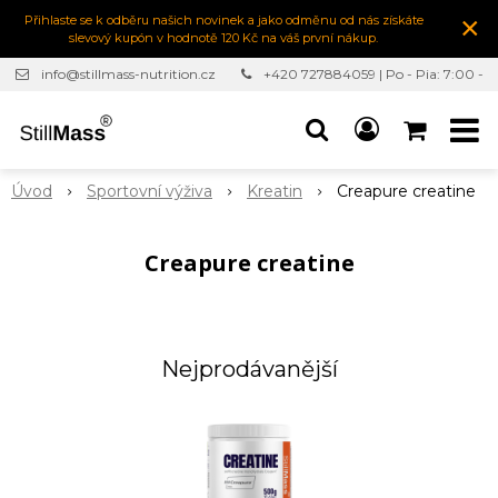
×
Přihlaste se k odběru našich novinek a jako odměnu od nás získáte
slevový kupón v hodnotě 120 Kč na váš první nákup.
info@stillmass-nutrition.cz
+420 727884059 | Po - Pia: 7:00 -
16:30
Úvod
Sportovní výživa
Kreatin
Creapure creatine
Creapure creatine
Nejprodávanější