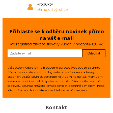
Produkty
přímo od výrobce
Přihlaste se k odběru novinek přímo
na váš e‑mail
Po registraci získáte slevový kupón v hodnotě 120 Kč
Odebírat
Vaše osobní údaje (e‑mail) budeme zpracovávat pouze za tímto
účelem v souladu s platnou legislativou a zásadami ochrany
osobních údajů. Souhlas potvrdíte kliknutím na odkaz, který vám
zašleme na váš e‑mail. Po potvrzení odběru Vám zašleme kupón
se slevou. Souhlas můžete kdykoli odvolat písemně e‑mailem, nebo
kliknutím na odkaz z kteréhokoli informačního e‑mailu.
Kontakt