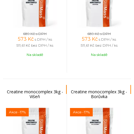
689 Kč
s DPH
689 Kč
s DPH
573
Kč
573
Kč
s DPH / ks
s DPH / ks
511,61 Kč
bez DPH / ks
511,61 Kč
bez DPH / ks
Na skladě
Na skladě
Creatine monocomplex 3kg -
Creatine monocomplex 3kg -
Višeň
Borůvka
Akce
-17%
Akce
-17%