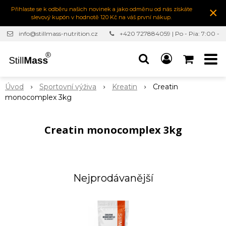
×
Přihlaste se k odběru našich novinek a jako odměnu od nás získáte
slevový kupón v hodnotě 120 Kč na váš první nákup.
info@stillmass-nutrition.cz
+420 727884059 | Po - Pia: 7:00 -
16:30
Úvod
Sportovní výživa
Kreatin
Creatin
monocomplex 3kg
Creatin monocomplex 3kg
Nejprodávanější