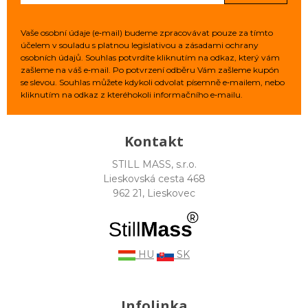
Vaše osobní údaje (e‑mail) budeme zpracovávat pouze za tímto
účelem v souladu s platnou legislativou a zásadami ochrany
osobních údajů. Souhlas potvrdíte kliknutím na odkaz, který vám
zašleme na váš e‑mail. Po potvrzení odběru Vám zašleme kupón
se slevou. Souhlas můžete kdykoli odvolat písemně e‑mailem, nebo
kliknutím na odkaz z kteréhokoli informačního e‑mailu.
Kontakt
STILL MASS, s.r.o.
Lieskovská cesta 468
962 21, Lieskovec
HU
SK
Infolinka