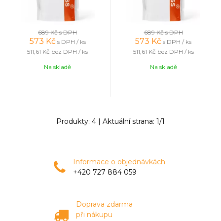
689 Kč
s DPH
689 Kč
s DPH
573
Kč
573
Kč
s DPH / ks
s DPH / ks
511,61 Kč
bez DPH / ks
511,61 Kč
bez DPH / ks
Na skladě
Na skladě
Produkty:
4
| Aktuální strana:
1
/
1
Informace o objednávkách
+420 727 884 059
Doprava zdarma
při nákupu