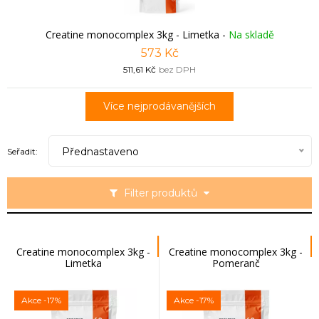
Creatine monocomplex 3kg - Limetka
-
Na skladě
573 Kč
511,61 Kč
bez DPH
Více nejprodávanějších
Přednastaveno
Seřadit:
Filter produktů
Creatine monocomplex 3kg -
Creatine monocomplex 3kg -
Limetka
Pomeranč
Akce
-17%
Akce
-17%