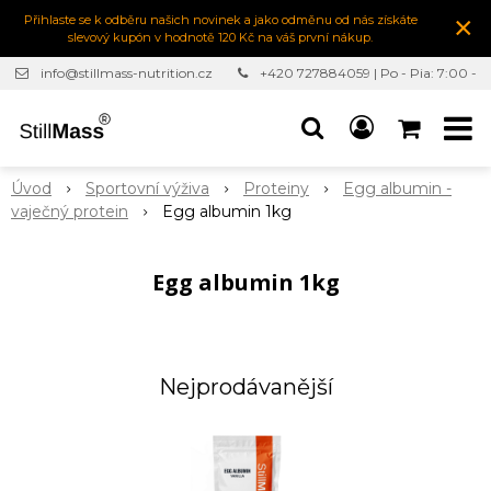
×
Přihlaste se k odběru našich novinek a jako odměnu od nás získáte
slevový kupón v hodnotě 120 Kč na váš první nákup.
info@stillmass-nutrition.cz
+420 727884059 | Po - Pia: 7:00 -
16:30
Úvod
Sportovní výživa
Proteiny
Egg albumin -
vaječný protein
Egg albumin 1kg
Egg albumin 1kg
Nejprodávanější