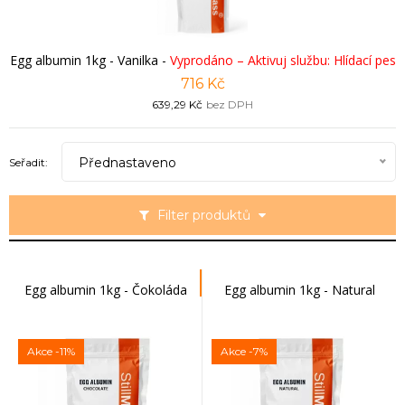
Egg albumin 1kg - Vanilka
-
Vyprodáno – Aktivuj službu: Hlídací pes
716 Kč
639,29 Kč
bez DPH
Přednastaveno
Seřadit:
Filter produktů
Egg albumin 1kg - Čokoláda
Egg albumin 1kg - Natural
Akce
-11%
Akce
-7%