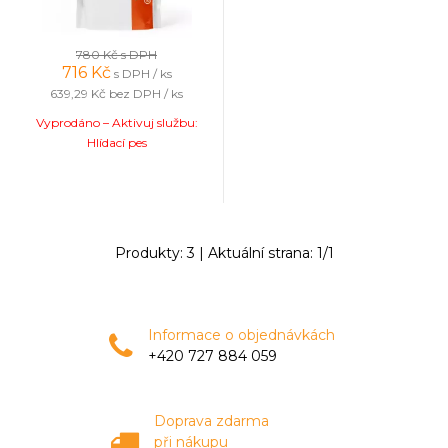
780 Kč
s DPH
716
Kč
s DPH / ks
639,29 Kč
bez DPH / ks
Vyprodáno – Aktivuj službu:
Hlídací pes
Produkty:
3
| Aktuální strana:
1
/
1
Informace o objednávkách
+420 727 884 059
Doprava zdarma
při nákupu