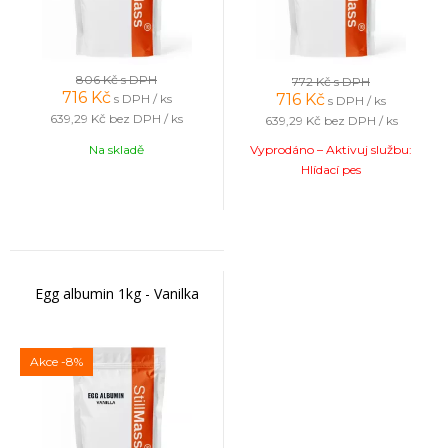
806 Kč
s DPH
772 Kč
s DPH
716
Kč
716
Kč
s DPH / ks
s DPH / ks
639,29 Kč
bez DPH / ks
639,29 Kč
bez DPH / ks
Na skladě
Vyprodáno – Aktivuj službu:
Hlídací pes
Egg albumin 1kg - Vanilka
Akce
-8%