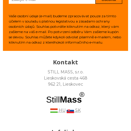
Vaše osobní údaje (e‑mail) budeme zpracovávat pouze za tímto
účelem v souladu s platnou legislativou a zásadami ochrany
osobních údajů. Souhlas potvrdíte kliknutím na odkaz, který vám
zašleme na váš e‑mail. Po potvrzení odběru Vám zašleme kupón
se slevou. Souhlas můžete kdykoli odvolat písemně e‑mailem, nebo
kliknutím na odkaz z kteréhokoli informačního e‑mailu.
Kontakt
STILL MASS, s.r.o.
Lieskovská cesta 468
962 21, Lieskovec
HU
SK