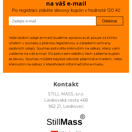
na váš e‑mail
Po registraci získáte slevový kupón v hodnotě 120 Kč
Odebírat
Vaše osobní údaje (e‑mail) budeme zpracovávat pouze za tímto
účelem v souladu s platnou legislativou a zásadami ochrany
osobních údajů. Souhlas potvrdíte kliknutím na odkaz, který vám
zašleme na váš e‑mail. Po potvrzení odběru Vám zašleme kupón
se slevou. Souhlas můžete kdykoli odvolat písemně e‑mailem, nebo
kliknutím na odkaz z kteréhokoli informačního e‑mailu.
Kontakt
STILL MASS, s.r.o.
Lieskovská cesta 468
962 21, Lieskovec