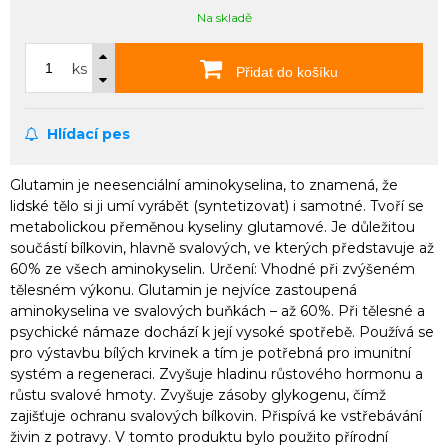
Na skladě
ks
Přidat do košíku
Hlídací pes
Glutamin je neesenciální aminokyselina, to znamená, že
lidské tělo si ji umí vyrábět (syntetizovat) i samotné. Tvoří se
metabolickou přeměnou kyseliny glutamové. Je důležitou
součástí bílkovin, hlavně svalových, ve kterých představuje až
60% ze všech aminokyselin. Určení: Vhodné při zvýšeném
tělesném výkonu. Glutamin je nejvíce zastoupená
aminokyselina ve svalových buňkách – až 60%. Při tělesné a
psychické námaze dochází k její vysoké spotřebě. Používá se
pro výstavbu bílých krvinek a tím je potřebná pro imunitní
systém a regeneraci. Zvyšuje hladinu růstového hormonu a
růstu svalové hmoty. Zvyšuje zásoby glykogenu, čímž
zajišťuje ochranu svalových bílkovin. Přispívá ke vstřebávání
živin z potravy. V tomto produktu bylo použito přírodní