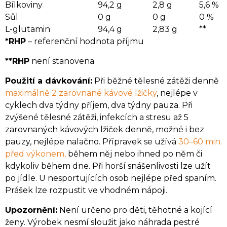
Bílkoviny
94,2 g
2,8 g
5,6 %
Sůl
0 g
0 g
0 %
L-glutamin
94,4 g
2,83 g
**
*RHP
– referenční hodnota příjmu
**RHP
není stanovena
Použití a dávkování:
Při běžné tělesné zátěži denně
maximálně 2 zarovnané kávové lžičky
, nejlépe v
cyklech dva týdny příjem, dva týdny pauza. Při
zvýšené tělesné zátěži, infekcích a stresu až 5
zarovnaných kávových lžiček denně, možné i bez
pauzy, nejlépe nalačno. Přípravek se užívá
30–60 min.
před výkonem,
během něj nebo ihned po něm či
kdykoliv během dne. Při horší snášenlivosti lze užít
po jídle. U nesportujících osob nejlépe před spaním.
Prášek lze rozpustit ve vhodném nápoji.
Upozornění:
Není určeno pro děti, těhotné a kojící
ženy. Výrobek nesmí sloužit jako náhrada pestré