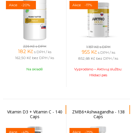
Akce
-20%
Akce
-17%
226 Kč
s DPH
1 157 Kč
s DPH
182
Kč
955
Kč
s DPH / ks
s DPH / ks
162,50 Kč
bez DPH / ks
852,68 Kč
bez DPH / ks
Na skladě
Vyprodáno – Aktivuj službu:
Hlídací pes
Vitamin D3 + Vitamin C - 140
ZMB6+Ashwagandha - 138
Caps
Caps
Akce
-41%
Akce
-29%