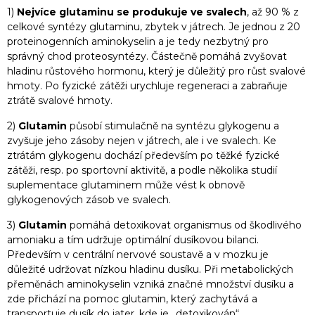
1)
Nejvíce glutaminu se produkuje ve svalech
, až 90 % z
celkové syntézy glutaminu, zbytek v játrech. Je jednou z 20
proteinogenních aminokyselin a je tedy nezbytný pro
správný chod proteosyntézy. Částečně pomáhá zvyšovat
hladinu růstového hormonu, který je důležitý pro růst svalové
hmoty. Po fyzické zátěži urychluje regeneraci a zabraňuje
ztrátě svalové hmoty.
2)
Glutamin
působí stimulačně na syntézu glykogenu a
zvyšuje jeho zásoby nejen v játrech, ale i ve svalech. Ke
ztrátám glykogenu dochází především po těžké fyzické
zátěži, resp. po sportovní aktivitě, a podle několika studií
suplementace glutaminem může vést k obnově
glykogenových zásob ve svalech.
3)
Glutamin
pomáhá detoxikovat organismus od škodlivého
amoniaku a tím udržuje optimální dusíkovou bilanci.
Především v centrální nervové soustavě a v mozku je
důležité udržovat nízkou hladinu dusíku. Při metabolických
přeměnách aminokyselin vzniká značné množství dusíku a
zde přichází na pomoc glutamin, který zachytává a
transportuje dusík do jater, kde je „detoxikován“.