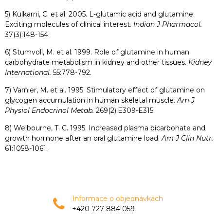
5) Kulkarni, C. et al. 2005. L-glutamic acid and glutamine:
Exciting molecules of clinical interest.
Indian J Pharmacol.
37(3):148-154.
6) Stumvoll, M. et al. 1999. Role of glutamine in human
carbohydrate metabolism in kidney and other tissues.
Kidney
International.
55:778-792.
7) Varnier, M. et al. 1995. Stimulatory effect of glutamine on
glycogen accumulation in human skeletal muscle.
Am J
Physiol Endocrinol Metab.
269(2):E309-E315.
8) Welbourne, T. C. 1995. Increased plasma bicarbonate and
growth hormone after an oral glutamine load.
Am J Clin Nutr.
61:1058-1061.
Informace o objednávkách
+420 727 884 059