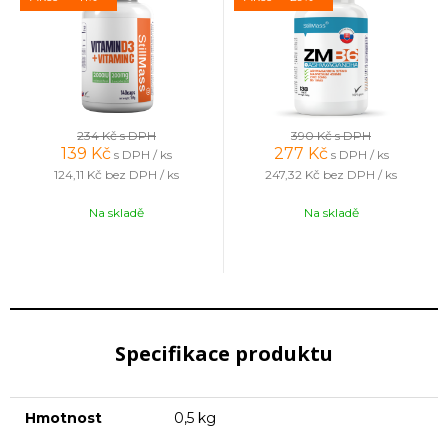
234 Kč
s DPH
390 Kč
s DPH
139
Kč
277
Kč
s DPH / ks
s DPH / ks
124,11 Kč
bez DPH / ks
247,32 Kč
bez DPH / ks
Na skladě
Na skladě
Specifikace produktu
Hmotnost
0,5 kg