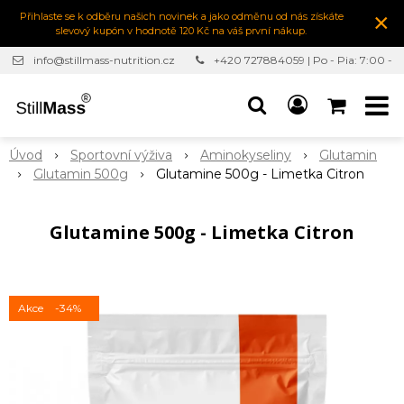
×
Přihlaste se k odběru našich novinek a jako odměnu od nás získáte
slevový kupón v hodnotě 120 Kč na váš první nákup.
info@stillmass-nutrition.cz
+420 727884059 | Po - Pia: 7:00 -
16:30
Úvod
Sportovní výživa
Aminokyseliny
Glutamin
Glutamin 500g
Glutamine 500g - Limetka Citron
Glutamine 500g - Limetka Citron
Akce
-34%