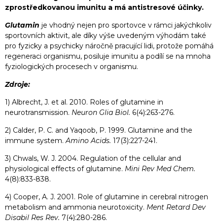
zprostředkovanou imunitu a má antistresové účinky.
Glutamin
je vhodný nejen pro sportovce v rámci jakýchkoliv
sportovních aktivit, ale díky výše uvedeným výhodám také
pro fyzicky a psychicky náročně pracující lidi, protože pomáhá
regeneraci organismu, posiluje imunitu a podílí se na mnoha
fyziologických procesech v organismu.
Zdroje:
1) Albrecht, J. et al. 2010. Roles of glutamine in
neurotransmission.
Neuron Glia Biol.
6(4):263-276.
2) Calder, P. C. and Yaqoob, P. 1999. Glutamine and the
immune system.
Amino Acids.
17(3):227-241.
3) Chwals, W. J. 2004. Regulation of the cellular and
physiological effects of glutamine.
Mini Rev Med Chem.
4(8):833-838.
4) Cooper, A. J. 2001. Role of glutamine in cerebral nitrogen
metabolism and ammonia neurotoxicity.
Ment Retard Dev
Disabil Res Rev.
7(4):280-286.