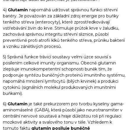
4)
Glutamin
napomáhá udržovat správnou funkci střevní
bariéry. Je považován za základní zdroj energie pro buňky
tenkého střeva (enterocyty), které zprostředkovávají
vstřebávání živin do krve. Stimuluje průtok krve v žaludku,
zachovává správnou integritu střevní sliznice, působí
preventivně proti atrofii klků tenkého střeva, průniku bakterií
a vzniku zánětlivých procesů.
5) Správná funkce trávicí soustavy velmi úzce souvisí s
posílením celkové imunity organismu. Obecně glutamin
zlepšuje imunokompetentní schopnosti buněk tím, že
podporuje syntézu buněčných proteinů imunitního systému,
napomáhá množení lymfocytů (bílých krvinek) a produkci
cytokinů (signálních molekul produkovaných imunitními
buňkami).
6)
Glutamin
je také prekurzorem pro tvorbu kyseliny gama-
aminomáselné (GABA), která působí jako neurotransmiter v
centrální nervové soustavě a hraje důležitou roli při regulaci
mozkové aktivity a svalového tonu v těle. Vzhledem k
tomuto faktu
glutamin posiluje buněčně