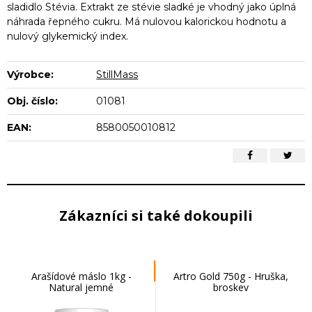
sladidlo Stévia. Extrakt ze stévie sladké je vhodný jako úplná
náhrada řepného cukru. Má nulovou kalorickou hodnotu a
nulový glykemický index.
Výrobce:
StillMass
Obj. číslo:
01081
EAN:
8580050010812
Zákazníci si také dokoupili
Arašídové máslo 1kg -
Artro Gold 750g - Hruška,
Natural jemné
broskev