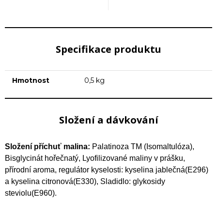
Specifikace produktu
Hmotnost
0,5 kg
Složení a dávkování
Složení příchuť malina:
Palatinoza TM (Isomaltulóza),
Bisglycinát hořečnatý, Lyofilizované maliny v prášku,
přírodní aroma, regulátor kyselosti: kyselina jablečná(E296)
a kyselina citronová(E330), Sladidlo: glykosidy
steviolu(E960).