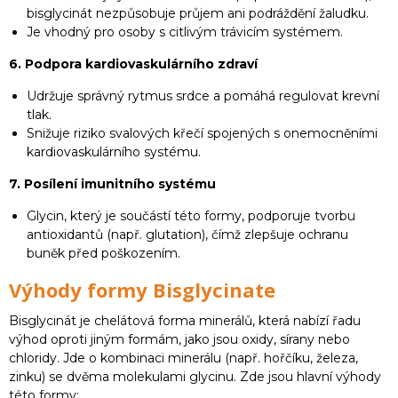
bisglycinát nezpůsobuje průjem ani podráždění žaludku.
Je vhodný pro osoby s citlivým trávicím systémem.
6. Podpora kardiovaskulárního zdraví
Udržuje správný rytmus srdce a pomáhá regulovat krevní
tlak.
Snižuje riziko svalových křečí spojených s onemocněními
kardiovaskulárního systému.
7. Posílení imunitního systému
Glycin, který je součástí této formy, podporuje tvorbu
antioxidantů (např. glutation), čímž zlepšuje ochranu
buněk před poškozením.
Výhody formy Bisglycinate
Bisglycinát je chelátová forma minerálů, která nabízí řadu
výhod oproti jiným formám, jako jsou oxidy, sírany nebo
chloridy. Jde o kombinaci minerálu (např. hořčíku, železa,
zinku) se dvěma molekulami glycinu. Zde jsou hlavní výhody
této formy: