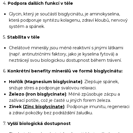
4.
Podpora dalších funkcí v těle
Glycin, který je součástí bisglycinátu, je aminokyselina,
která podporuje syntézu kolagenu, zdraví kloubů, nervový
systém a spánek.
5.
Stabilita v těle
Chelátové minerály jsou méně reaktivní s jinými látkami
(např. antinutričními faktory, jako je kyselina fytová) a
neztrácejí svou biologickou dostupnost během trávení.
6.
Konkrétní benefity minerálů ve formě bisglycinátu:
Hořčík (Magnesium bisglycinate)
: Zlepšuje spánek,
snižuje stres a podporuje svalovou relaxaci.
Železo (Iron bisglycinate)
: Méně způsobuje zácpu a
zažívací potíže, což je časté u jiných forem železa.
Zinek (
Zinc bisglycinate
)
: Podporuje imunitu, regeneraci
a zdraví pokožky bez podráždění žaludku.
7.
Vyšší biologická dostupnost