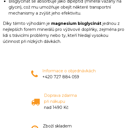
Bisglycinát se absorbuje jako dipeptid (minerál vázaný na
glycin), což mu umožňuje obejít některé transportní
mechanismy a zvýšit jeho efektivitu.
Díky těmto výhodám je
magnesium bisglycinát
jednou z
nejlepších forem minerálů pro výživové doplňky, zejména pro
lidi s trávicími problémy nebo ty, kteří hledají vysokou
účinnost při nízkých dávkách.
Informace o objednávkách
+420 727 884 059
Doprava zdarma
při nákupu
nad 1490 Kč
Zboží skladem