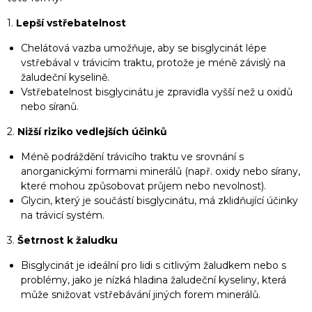
1.
Lepší vstřebatelnost
Chelátová vazba umožňuje, aby se bisglycinát lépe
vstřebával v trávicím traktu, protože je méně závislý na
žaludeční kyselině.
Vstřebatelnost bisglycinátu je zpravidla vyšší než u oxidů
nebo síranů.
2.
Nižší riziko vedlejších účinků
Méně podráždění trávicího traktu ve srovnání s
anorganickými formami minerálů (např. oxidy nebo sírany,
které mohou způsobovat průjem nebo nevolnost).
Glycin, který je součástí bisglycinátu, má zklidňující účinky
na trávicí systém.
3.
Šetrnost k žaludku
Bisglycinát je ideální pro lidi s citlivým žaludkem nebo s
problémy, jako je nízká hladina žaludeční kyseliny, která
může snižovat vstřebávání jiných forem minerálů.