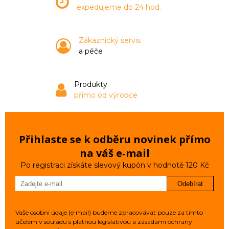
expedujeme do 24 hod.
Zákaznický servis
a péče
Produkty
přímo od výrobce
Přihlaste se k odběru novinek přímo
na váš e‑mail
Po registraci získáte slevový kupón v hodnotě 120 Kč
Odebírat
Vaše osobní údaje (e‑mail) budeme zpracovávat pouze za tímto
účelem v souladu s platnou legislativou a zásadami ochrany