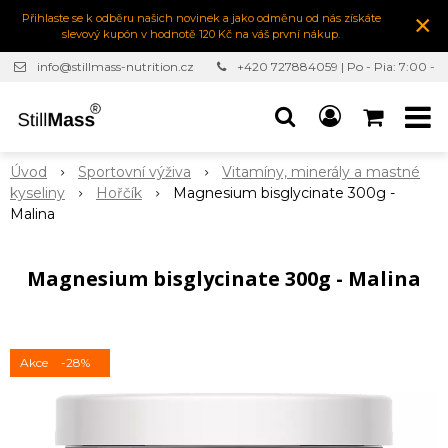
×
Přihlaste se k odběru našich novinek a jako odměnu od nás získáte
slevový kupón v hodnotě 120 Kč na váš první nákup.
info@stillmass-nutrition.cz
+420 727884059 | Po - Pia: 7:00 -
16:30
Úvod
Sportovní výživa
Vitamíny, minerály a mastné
kyseliny
Hořčík
Magnesium bisglycinate 300g -
Malina
Magnesium bisglycinate 300g - Malina
Akce
-28%