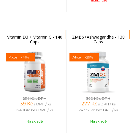
Hlídací pes
Vitamin D3 + Vitamin C - 140
ZMB6+Ashwagandha - 138
Caps
Caps
Akce
-41%
Akce
-29%
234 Kč
s DPH
390 Kč
s DPH
139
Kč
277
Kč
s DPH / ks
s DPH / ks
124,11 Kč
bez DPH / ks
247,32 Kč
bez DPH / ks
Na skladě
Na skladě