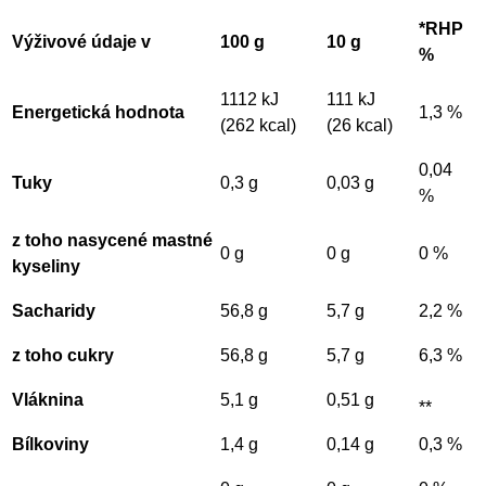
*RHP
Výživové údaje v
100 g
10 g
%
1112 kJ
111 kJ
Energetická hodnota
1,3 %
(262 kcal)
(26 kcal)
0,04
Tuky
0,3 g
0,03 g
%
z toho nasycené mastné
0 g
0 g
0 %
kyseliny
Sacharidy
56,8 g
5,7 g
2,2 %
z toho cukry
56,8 g
5,7 g
6,3 %
Vláknina
5,1 g
0,51 g
**
Bílkoviny
1,4 g
0,14 g
0,3 %