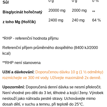
0 g
0 g
0 %
Sůl
20000 mg
2000 mg
Bisglycinát hořečnatý
**
2400 mg
240 mg
64 %
z toho Mg (Hořčík)
*RHP - referenční hodnota příjmu
Referenční příjem průměrného dospělého (8400 kJ/2000
kcal)
**RHP není stanovena
Užití a dávkování:
Doporučenou dávku 10 g (1 ½ odměrky)
rozmíchejte ve 300 ml vody. Užívejte maximálně 2x denně.
Upozornění:
Doporučená denní dávka se nesmí překročit.
Není vhodné pro děti do 3 let, těhotné a kojící ženy. Výrobek
neslouží jako náhrada pestré stravy. Uchovávejte mimo
dosah dětí, v suchu a temnu, při teplotě do 25°C.