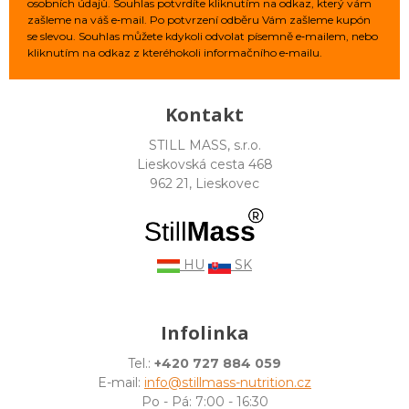
osobních údajů. Souhlas potvrdíte kliknutím na odkaz, který vám
zašleme na váš e‑mail. Po potvrzení odběru Vám zašleme kupón
se slevou. Souhlas můžete kdykoli odvolat písemně e‑mailem, nebo
kliknutím na odkaz z kteréhokoli informačního e‑mailu.
Kontakt
STILL MASS, s.r.o.
Lieskovská cesta 468
962 21, Lieskovec
HU
SK
Infolinka
Tel.:
+420 727 884 059
E-mail:
info@stillmass-nutrition.cz
Po - Pá: 7:00 - 16:30