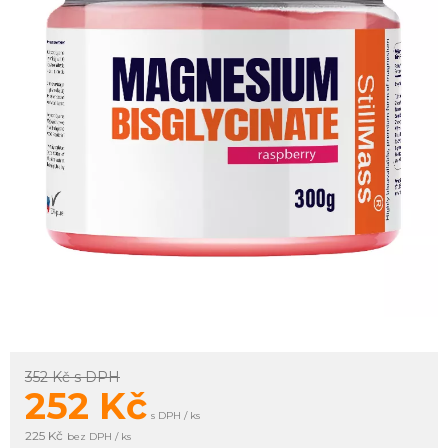
352 Kč
s DPH
252
Kč
s DPH / ks
225 Kč
bez DPH / ks