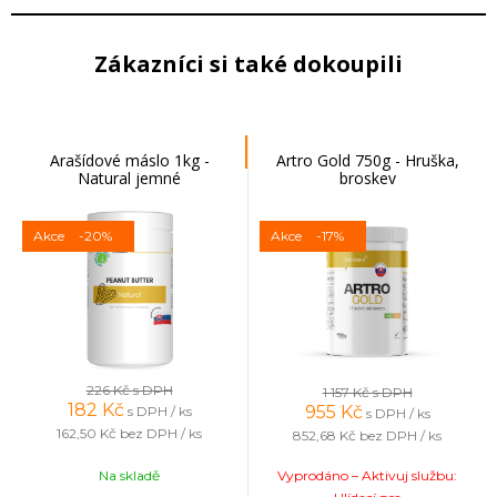
Zákazníci si také dokoupili
Arašídové máslo 1kg -
Artro Gold 750g - Hruška,
Natural jemné
broskev
Akce
-20%
Akce
-17%
226 Kč
s DPH
1 157 Kč
s DPH
182
Kč
955
Kč
s DPH / ks
s DPH / ks
162,50 Kč
bez DPH / ks
852,68 Kč
bez DPH / ks
Na skladě
Vyprodáno – Aktivuj službu: