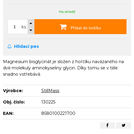
Na skladě
ks
Přidat do košíku
Hlídací pes
Magnesium bisglycinát je složen z hořčíku navázaného na
dvě molekuly aminokyseliny glycin. Díky tomu se v těle
snadno vstřebává.
Výrobce:
StillMass
Obj. číslo:
130225
EAN:
8580100221700