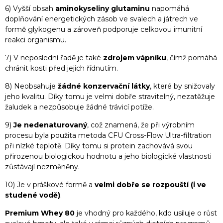
6) Vyšší obsah
aminokyseliny glutaminu
napomáhá
doplňování energetických zásob ve svalech a játrech ve
formě glykogenu a zároveň podporuje celkovou imunitní
reakci organismu.
7) V neposlední řadě je také
zdrojem vápníku
, čímž pomáhá
chránit kosti před jejich řídnutím.
8) Neobsahuje
žádné konzervační látky
, které by snižovaly
jeho kvalitu. Díky tomu je velmi dobře stravitelný, nezatěžuje
žaludek a nezpůsobuje žádné trávicí potíže.
9)
Je nedenaturovaný
, což znamená, že při výrobním
procesu byla použita metoda CFU Cross-Flow Ultra-filtration
při nízké teplotě. Díky tomu si protein zachovává svou
přirozenou biologickou hodnotu a jeho biologické vlastnosti
zůstávají nezměněny.
10) Je v práškové formě a
velmi dobře se rozpouští (i ve
studené vodě)
.
Premium Whey 80
je vhodný pro každého, kdo usiluje o růst