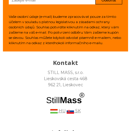
Odebírat
Vaše osobní údaje (e‑mail) budeme zpracovávat pouze za tímto
účelem v souladu s platnou legislativou a zásadami ochrany
osobních údajů. Souhlas potvrdíte kliknutím na odkaz, který vám
zašleme na váš e‑mail. Po potvrzení odběru Vám zašleme kupón
se slevou. Souhlas můžete kdykoli odvolat písemně e‑mailem, nebo
kliknutím na odkaz z kteréhokoli informačního e‑mailu.
Kontakt
STILL MASS, s.r.o.
Lieskovská cesta 468
962 21, Lieskovec
HU
SK