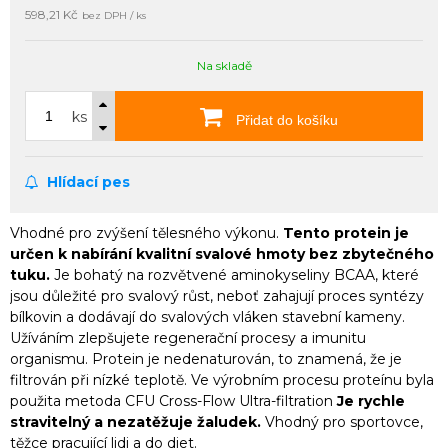
598,21 Kč
bez DPH / ks
Na skladě
ks
Přidat do košíku
Hlídací pes
Vhodné pro zvýšení tělesného výkonu.
Tento protein je
určen k nabírání kvalitní svalové hmoty bez zbytečného
tuku.
Je bohatý na rozvětvené aminokyseliny BCAA, které
jsou důležité pro svalový růst, neboť zahajují proces syntézy
bílkovin a dodávají do svalových vláken stavební kameny.
Užíváním zlepšujete regenerační procesy a imunitu
organismu. Protein je nedenaturován, to znamená, že je
filtrován při nízké teplotě. Ve výrobním procesu proteínu byla
použita metoda CFU Cross-Flow Ultra-filtration
Je rychle
stravitelný a nezatěžuje žaludek.
Vhodný pro sportovce,
těžce pracující lidi a do diet.