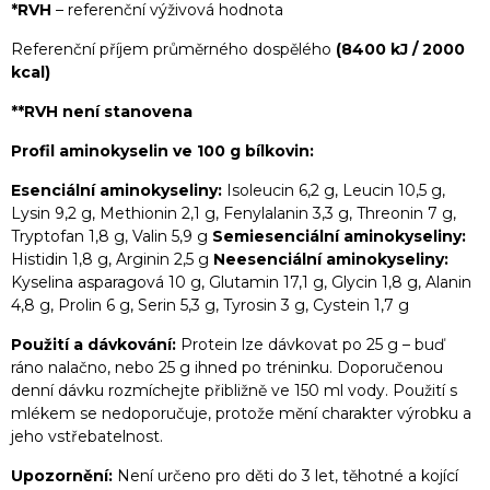
*RVH
– referenční výživová hodnota
Referenční příjem průměrného dospělého
(8400 kJ / 2000
kcal)
**RVH není stanovena
Profil aminokyselin ve 100 g bílkovin:
Esenciální aminokyseliny:
Isoleucin 6,2 g, Leucin 10,5 g,
Lysin 9,2 g, Methionin 2,1 g, Fenylalanin 3,3 g, Threonin 7 g,
Tryptofan 1,8 g, Valin 5,9 g
Semiesenciální aminokyseliny:
Histidin 1,8 g, Arginin 2,5 g
Neesenciální aminokyseliny:
Kyselina asparagová 10 g, Glutamin 17,1 g, Glycin 1,8 g, Alanin
4,8 g, Prolin 6 g, Serin 5,3 g, Tyrosin 3 g, Cystein 1,7 g
Použití a dávkování:
Protein lze dávkovat po 25 g – buď
ráno nalačno, nebo 25 g ihned po tréninku. Doporučenou
denní dávku rozmíchejte přibližně ve 150 ml vody. Použití s
mlékem se nedoporučuje, protože mění charakter výrobku a
jeho vstřebatelnost.
Upozornění:
Není určeno pro děti do 3 let, těhotné a kojící