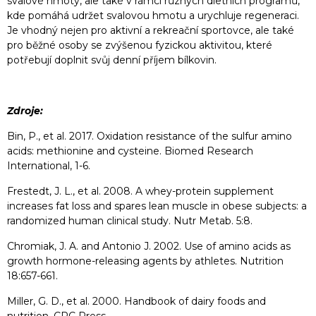
svalové hmoty, ale také v rámci různých dietních programů,
kde pomáhá udržet svalovou hmotu a urychluje regeneraci.
Je vhodný nejen pro aktivní a rekreační sportovce, ale také
pro běžné osoby se zvýšenou fyzickou aktivitou, které
potřebují doplnit svůj denní příjem bílkovin.
Zdroje:
Bin, P., et al. 2017. Oxidation resistance of the sulfur amino
acids: methionine and cysteine. Biomed Research
International, 1-6.
Frestedt, J. L., et al. 2008. A whey-protein supplement
increases fat loss and spares lean muscle in obese subjects: a
randomized human clinical study. Nutr Metab. 5:8.
Chromiak, J. A. and Antonio J. 2002. Use of amino acids as
growth hormone-releasing agents by athletes. Nutrition
18:657-661.
Miller, G. D., et al. 2000. Handbook of dairy foods and