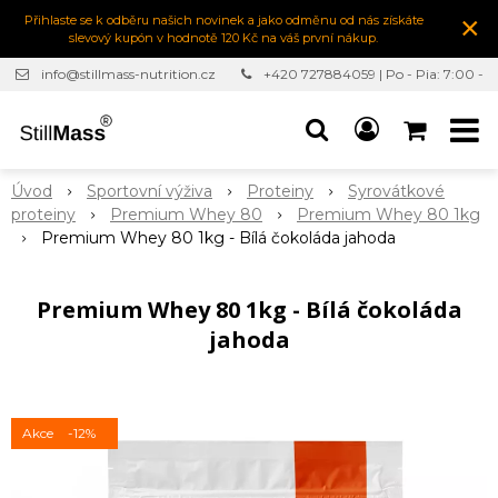
×
Přihlaste se k odběru našich novinek a jako odměnu od nás získáte
slevový kupón v hodnotě 120 Kč na váš první nákup.
info@stillmass-nutrition.cz
+420 727884059 | Po - Pia: 7:00 -
16:30
Úvod
Sportovní výživa
Proteiny
Syrovátkové
proteiny
Premium Whey 80
Premium Whey 80 1kg
Premium Whey 80 1kg - Bílá čokoláda jahoda
Premium Whey 80 1kg - Bílá čokoláda
jahoda
Akce
-12%