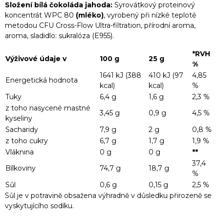
Složení bílá čokoláda jahoda:
Syrovátkový proteinový
koncentrát WPC 80
(mléko)
, vyrobený při nízké teplotě
metodou CFU Cross-Flow Ultra-filtration, přírodní aroma,
aroma, sladidlo: sukralóza (E955).
*RVH
Výživové údaje v
100 g
25 g
%
1641 kJ (388
410 kJ (97
4,85
Energetická hodnota
kcal)
kcal)
%
Tuky
6,4 g
1,6 g
2,3 %
z toho nasycené mastné
3,45 g
0,9 g
4,5 %
kyseliny
Sacharidy
7,9 g
2 g
0,8 %
z toho cukry
6,7 g
1,7 g
1,9 %
Vláknina
0 g
0 g
**
37,4
Bílkoviny
74,7 g
18,7 g
%
Sůl
0,6 g
0,15 g
2,5 %
Sůl je v potravině obsažena výhradně v důsledku přirozeně se
vyskytujícího sodíku.