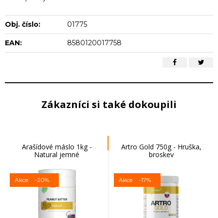
Obj. číslo:
01775
EAN:
8580120017758
Zákazníci si také dokoupili
Arašídové máslo 1kg -
Artro Gold 750g - Hruška,
Natural jemné
broskev
Akce
-20%
Akce
-17%