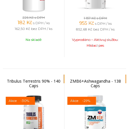
226 Kč
s DPH
1 157 Kč
s DPH
182
Kč
955
Kč
s DPH / ks
s DPH / ks
162,50 Kč
bez DPH / ks
852,68 Kč
bez DPH / ks
Na skladě
Vyprodáno – Aktivuj službu:
Hlídací pes
Tribulus Terrestris 90% - 140
ZMB6+Ashwagandha - 138
Caps
Caps
Akce
-30%
Akce
-29%