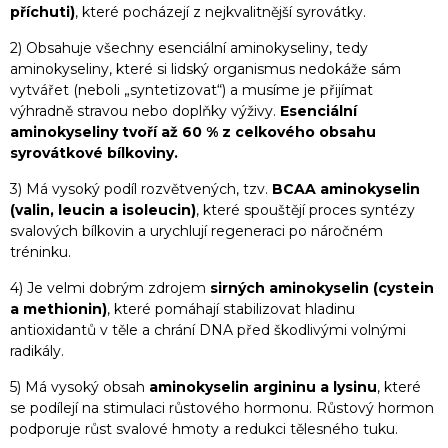
příchuti)
, které pocházejí z nejkvalitnější syrovátky.
2) Obsahuje všechny esenciální aminokyseliny, tedy
aminokyseliny, které si lidský organismus nedokáže sám
vytvářet (neboli „syntetizovat“) a musíme je přijímat
výhradně stravou nebo doplňky výživy.
Esenciální
aminokyseliny tvoří až 60 % z celkového obsahu
syrovátkové bílkoviny.
3) Má vysoký podíl rozvětvených, tzv.
BCAA aminokyselin
(valin, leucin a isoleucin)
, které spouštějí proces syntézy
svalových bílkovin a urychlují regeneraci po náročném
tréninku.
4) Je velmi dobrým zdrojem
sirných aminokyselin (cystein
a methionin)
, které pomáhají stabilizovat hladinu
antioxidantů v těle a chrání DNA před škodlivými volnými
radikály.
5) Má vysoký obsah
aminokyselin argininu a lysinu
, které
se podílejí na stimulaci růstového hormonu. Růstový hormon
podporuje růst svalové hmoty a redukci tělesného tuku.