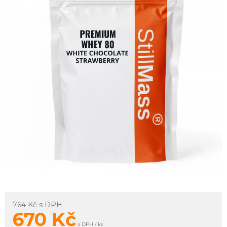
764 Kč
s DPH
670
Kč
s DPH / ks