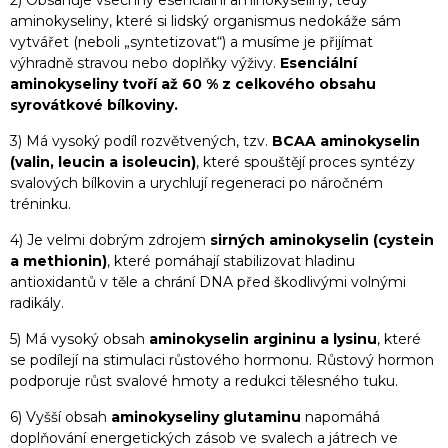
2) Obsahuje všechny esenciální aminokyseliny, tedy
aminokyseliny, které si lidský organismus nedokáže sám
vytvářet (neboli „syntetizovat“) a musíme je přijímat
výhradně stravou nebo doplňky výživy.
Esenciální
aminokyseliny tvoří až 60 % z celkového obsahu
syrovátkové bílkoviny.
3) Má vysoký podíl rozvětvených, tzv.
BCAA aminokyselin
(valin, leucin a isoleucin)
, které spouštějí proces syntézy
svalových bílkovin a urychlují regeneraci po náročném
tréninku.
4) Je velmi dobrým zdrojem
sirných aminokyselin (cystein
a methionin)
, které pomáhají stabilizovat hladinu
antioxidantů v těle a chrání DNA před škodlivými volnými
radikály.
5) Má vysoký obsah
aminokyselin argininu a lysinu
, které
se podílejí na stimulaci růstového hormonu. Růstový hormon
podporuje růst svalové hmoty a redukci tělesného tuku.
6) Vyšší obsah
aminokyseliny glutaminu
napomáhá
doplňování energetických zásob ve svalech a játrech ve