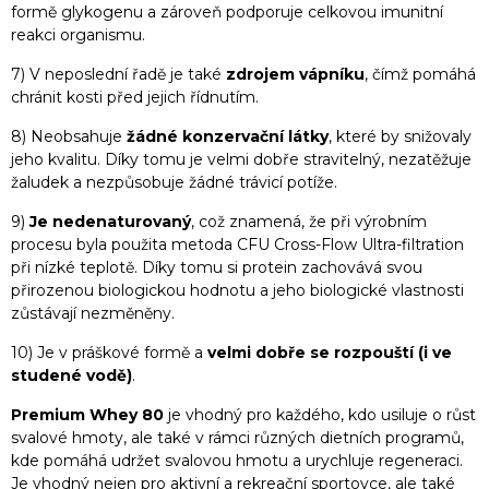
formě glykogenu a zároveň podporuje celkovou imunitní
reakci organismu.
7) V neposlední řadě je také
zdrojem vápníku
, čímž pomáhá
chránit kosti před jejich řídnutím.
8) Neobsahuje
žádné konzervační látky
, které by snižovaly
jeho kvalitu. Díky tomu je velmi dobře stravitelný, nezatěžuje
žaludek a nezpůsobuje žádné trávicí potíže.
9)
Je nedenaturovaný
, což znamená, že při výrobním
procesu byla použita metoda CFU Cross-Flow Ultra-filtration
při nízké teplotě. Díky tomu si protein zachovává svou
přirozenou biologickou hodnotu a jeho biologické vlastnosti
zůstávají nezměněny.
10) Je v práškové formě a
velmi dobře se rozpouští (i ve
studené vodě)
.
Premium Whey 80
je vhodný pro každého, kdo usiluje o růst
svalové hmoty, ale také v rámci různých dietních programů,
kde pomáhá udržet svalovou hmotu a urychluje regeneraci.
Je vhodný nejen pro aktivní a rekreační sportovce, ale také