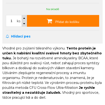
Na skladě
ks
Přidat do košíku
Hlídací pes
Vhodné pro zvýšení tělesného výkonu.
Tento protein je
určen k nabírání kvalitní svalové hmoty bez zbytečného
tuku.
Je bohatý na rozvětvené aminokyseliny BCAA, které
jsou důležité pro svalový růst, neboť zahajují proces syntézy
bílkovin a dodávají do svalových vláken stavební kameny.
Užíváním zlepšujete regenerační procesy a imunitu
organismu. Protein je nedenaturován, to znamená, že je
filtrován při nízké teplotě. Ve výrobním procesu proteínu byla
použita metoda CFU Cross-Flow Ultra-filtration
Je rychle
stravitelný a nezatěžuje žaludek.
Vhodný pro sportovce,
těžce pracující lidi a do diet.