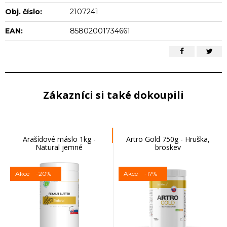
Obj. číslo:
2107241
EAN:
85802001734661
Zákazníci si také dokoupili
Arašídové máslo 1kg -
Artro Gold 750g - Hruška,
Natural jemné
broskev
Akce
-20%
Akce
-17%