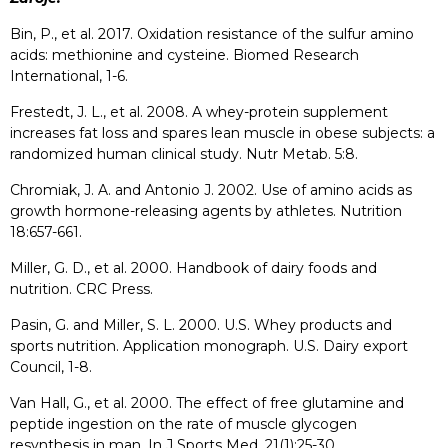
Bin, P., et al. 2017. Oxidation resistance of the sulfur amino
acids: methionine and cysteine. Biomed Research
International, 1-6.
Frestedt, J. L., et al. 2008. A whey-protein supplement
increases fat loss and spares lean muscle in obese subjects: a
randomized human clinical study. Nutr Metab. 5:8.
Chromiak, J. A. and Antonio J. 2002. Use of amino acids as
growth hormone-releasing agents by athletes. Nutrition
18:657-661.
Miller, G. D., et al. 2000. Handbook of dairy foods and
nutrition. CRC Press.
Pasin, G. and Miller, S. L. 2000. U.S. Whey products and
sports nutrition. Application monograph. U.S. Dairy export
Council, 1-8.
Van Hall, G., et al. 2000. The effect of free glutamine and
peptide ingestion on the rate of muscle glycogen
resynthesis in man. In J Sports Med. 21(1):25-30.