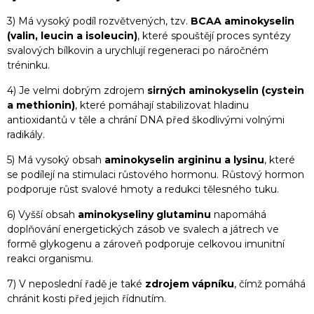
3) Má vysoký podíl rozvětvených, tzv.
BCAA aminokyselin
(valin, leucin a isoleucin)
, které spouštějí proces syntézy
svalových bílkovin a urychlují regeneraci po náročném
tréninku.
4) Je velmi dobrým zdrojem
sirných aminokyselin (cystein
a methionin)
, které pomáhají stabilizovat hladinu
antioxidantů v těle a chrání DNA před škodlivými volnými
radikály.
5) Má vysoký obsah
aminokyselin argininu a lysinu
, které
se podílejí na stimulaci růstového hormonu. Růstový hormon
podporuje růst svalové hmoty a redukci tělesného tuku.
6) Vyšší obsah
aminokyseliny glutaminu
napomáhá
doplňování energetických zásob ve svalech a játrech ve
formě glykogenu a zároveň podporuje celkovou imunitní
reakci organismu.
7) V neposlední řadě je také
zdrojem vápníku
, čímž pomáhá
chránit kosti před jejich řídnutím.