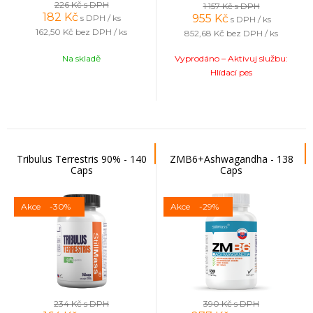
226 Kč
s DPH
1 157 Kč
s DPH
182
Kč
955
Kč
s DPH / ks
s DPH / ks
162,50 Kč
bez DPH / ks
852,68 Kč
bez DPH / ks
Na skladě
Vyprodáno – Aktivuj službu:
Hlídací pes
Tribulus Terrestris 90% - 140
ZMB6+Ashwagandha - 138
Caps
Caps
Akce
-30%
Akce
-29%
234 Kč
s DPH
390 Kč
s DPH