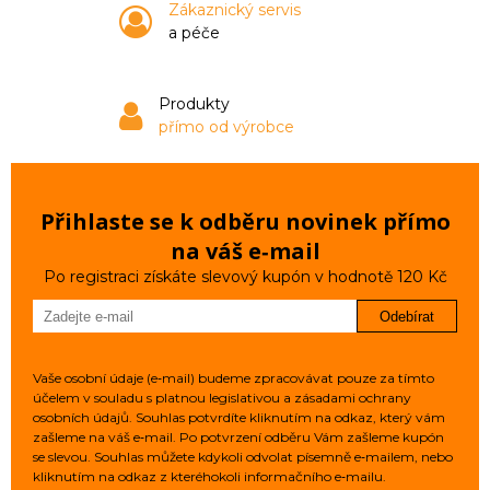
Zákaznický servis
a péče
Produkty
přímo od výrobce
Přihlaste se k odběru novinek přímo
na váš e‑mail
Po registraci získáte slevový kupón v hodnotě 120 Kč
Odebírat
Vaše osobní údaje (e‑mail) budeme zpracovávat pouze za tímto
účelem v souladu s platnou legislativou a zásadami ochrany
osobních údajů. Souhlas potvrdíte kliknutím na odkaz, který vám
zašleme na váš e‑mail. Po potvrzení odběru Vám zašleme kupón
se slevou. Souhlas můžete kdykoli odvolat písemně e‑mailem, nebo
kliknutím na odkaz z kteréhokoli informačního e‑mailu.