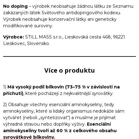
No doping
– výrobek neobsahuje žádnou látku ze Seznamu
zakázaných látek Světového antidopingového kodexu.
Výrobek neobsahuje konzervační látky ani geneticky
modifikované suroviny.
Výrobce:
STILL MASS s.r.o., Lieskovská cesta 468, 96221
Lieskovec, Slovensko.
Více o produktu
1)
Má vysoký podíl bílkovin (73–75 % v závislosti na
příchuti)
, které pocházejí z nejkvalitnější syrovátky.
2) Obsahuje všechny esenciální aminokyseliny, tedy
aminokyseliny, které si lidský organismus nedokáže sám
vytvářet (neboli „syntetizovat“) a musíme je přijímat
výhradně stravou nebo doplňky výživy.
Esenciální
aminokyseliny tvoří až 60 % z celkového obsahu
syrovátkové bílkoviny.