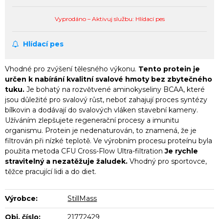
Vyprodáno – Aktivuj službu: Hlídací pes
Hlídací pes
Vhodné pro zvýšení tělesného výkonu.
Tento protein je
určen k nabírání kvalitní svalové hmoty bez zbytečného
tuku.
Je bohatý na rozvětvené aminokyseliny BCAA, které
jsou důležité pro svalový růst, neboť zahajují proces syntézy
bílkovin a dodávají do svalových vláken stavební kameny.
Užíváním zlepšujete regenerační procesy a imunitu
organismu. Protein je nedenaturován, to znamená, že je
filtrován při nízké teplotě. Ve výrobním procesu proteínu byla
použita metoda CFU Cross-Flow Ultra-filtration
Je rychle
stravitelný a nezatěžuje žaludek.
Vhodný pro sportovce,
těžce pracující lidi a do diet.
Výrobce:
StillMass
Obj. číslo:
21772429