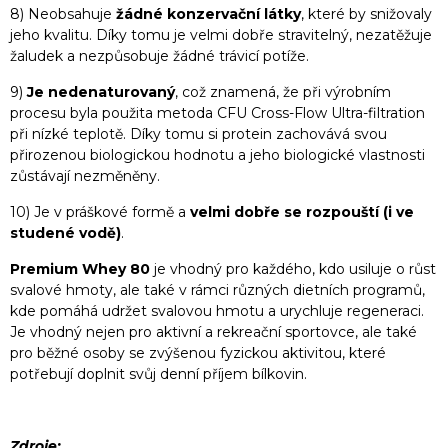
8) Neobsahuje
žádné konzervační látky
, které by snižovaly
jeho kvalitu. Díky tomu je velmi dobře stravitelný, nezatěžuje
žaludek a nezpůsobuje žádné trávicí potíže.
9)
Je nedenaturovaný
, což znamená, že při výrobním
procesu byla použita metoda CFU Cross-Flow Ultra-filtration
při nízké teplotě. Díky tomu si protein zachovává svou
přirozenou biologickou hodnotu a jeho biologické vlastnosti
zůstávají nezměněny.
10) Je v práškové formě a
velmi dobře se rozpouští (i ve
studené vodě)
.
Premium Whey 80
je vhodný pro každého, kdo usiluje o růst
svalové hmoty, ale také v rámci různých dietních programů,
kde pomáhá udržet svalovou hmotu a urychluje regeneraci.
Je vhodný nejen pro aktivní a rekreační sportovce, ale také
pro běžné osoby se zvýšenou fyzickou aktivitou, které
potřebují doplnit svůj denní příjem bílkovin.
Zdroje: