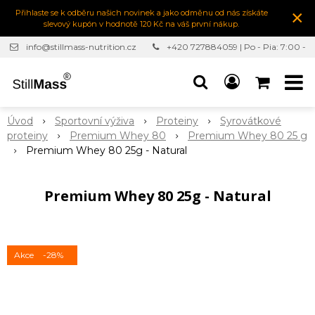
×
Přihlaste se k odběru našich novinek a jako odměnu od nás získáte
slevový kupón v hodnotě 120 Kč na váš první nákup.
info@stillmass-nutrition.cz
+420 727884059 | Po - Pia: 7:00 -
16:30
Úvod
Sportovní výživa
Proteiny
Syrovátkové
proteiny
Premium Whey 80
Premium Whey 80 25 g
Premium Whey 80 25g - Natural
Premium Whey 80 25g - Natural
Akce
-28%