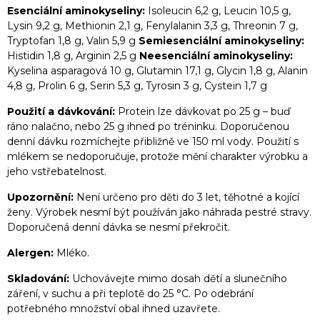
Esenciální aminokyseliny:
Isoleucin 6,2 g, Leucin 10,5 g,
Lysin 9,2 g, Methionin 2,1 g, Fenylalanin 3,3 g, Threonin 7 g,
Tryptofan 1,8 g, Valin 5,9 g
Semiesenciální aminokyseliny:
Histidin 1,8 g, Arginin 2,5 g
Neesenciální aminokyseliny:
Kyselina asparagová 10 g, Glutamin 17,1 g, Glycin 1,8 g, Alanin
4,8 g, Prolin 6 g, Serin 5,3 g, Tyrosin 3 g, Cystein 1,7 g
Použití a dávkování:
Protein lze dávkovat po 25 g – buď
ráno nalačno, nebo 25 g ihned po tréninku. Doporučenou
denní dávku rozmíchejte přibližně ve 150 ml vody. Použití s
mlékem se nedoporučuje, protože mění charakter výrobku a
jeho vstřebatelnost.
Upozornění:
Není určeno pro děti do 3 let, těhotné a kojící
ženy. Výrobek nesmí být používán jako náhrada pestré stravy.
Doporučená denní dávka se nesmí překročit.
Alergen:
Mléko.
Skladování:
Uchovávejte mimo dosah dětí a slunečního
záření, v suchu a při teplotě do 25 °C. Po odebrání
potřebného množství obal ihned uzavřete.