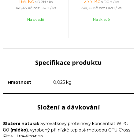
164
Kč
277
Kč
s DPH / ks
s DPH / ks
146,43 Kč
bez DPH / ks
247,32 Kč
bez DPH / ks
Na skladě
Na skladě
Specifikace produktu
Hmotnost
0,025 kg
Složení a dávkování
Složení natural:
Syrovátkový proteinový koncentrát WPC
80
(mléko)
, vyrobený při nízké teplotě metodou CFU Cross-
Flow Ultra-filtration.