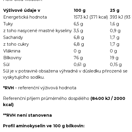
Výživové údaje v
100 g
25 g
Energetická hodnota
1573 kJ (371 kcal)
393 kJ (93 
Tuky
6,5 g
1,6 g
z toho nasycené mastné kyseliny
3,5 g
0,9 g
Sacharidy
6,8 g
1,7 g
z toho cukry
6,8 g
1,7 g
Vláknina
0 g
0 g
Bílkoviny
76 g
19 g
Sůl
0,61 g
0,15 g
Sůl je v potravině obsažena výhradně v důsledku přirozeně se
vyskytujícího sodíku.
*RVH
– referenční výživová hodnota
Referenční příjem průměrného dospělého
(8400 kJ / 2000
kcal)
**RVH není stanovena
Profil aminokyselin ve 100 g bílkovin: