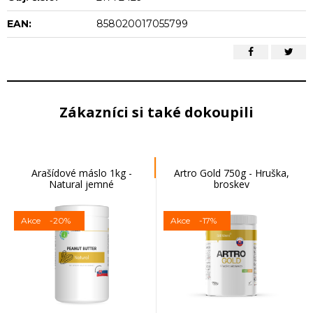
EAN:
858020017055799
Zákazníci si také dokoupili
Arašídové máslo 1kg -
Artro Gold 750g - Hruška,
Natural jemné
broskev
Akce
-20%
Akce
-17%