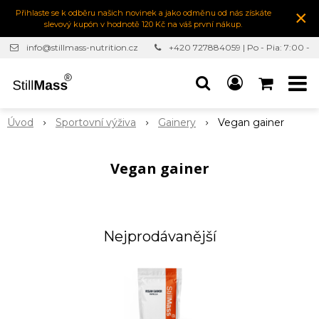
×
Přihlaste se k odběru našich novinek a jako odměnu od nás získáte
slevový kupón v hodnotě 120 Kč na váš první nákup.
info@stillmass-nutrition.cz
+420 727884059 | Po - Pia: 7:00 -
16:30
Úvod
Sportovní výživa
Gainery
Vegan gainer
Vegan gainer
Nejprodávanější