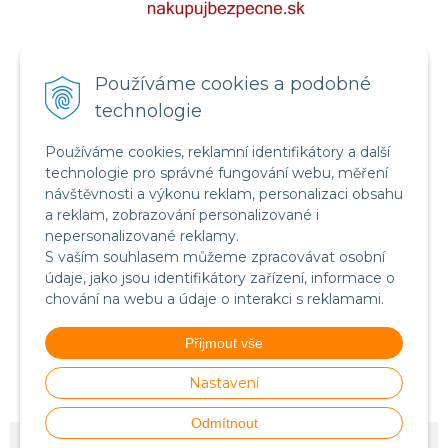
Certifikát systému bezpečnosti
Používáme cookies a podobné
potravin FSSC 22000
technologie
Používáme cookies, reklamní identifikátory a další
technologie pro správné fungování webu, měření
návštěvnosti a výkonu reklam, personalizaci obsahu
a reklam, zobrazování personalizované i
nepersonalizované reklamy.
S vaším souhlasem můžeme zpracovávat osobní
údaje, jako jsou identifikátory zařízení, informace o
chování na webu a údaje o interakci s reklamami.
Food Safety System Certification FSSC 22000
Přijmout vše
(English version)
Nastavení
Odmítnout
© 2026 Stillmass-Nutrition.CZ •
NextShop
&
e-shop Pohoda Connector
by