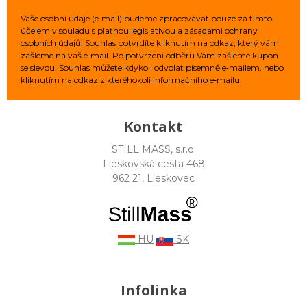
Vaše osobní údaje (e‑mail) budeme zpracovávat pouze za tímto
účelem v souladu s platnou legislativou a zásadami ochrany
osobních údajů. Souhlas potvrdíte kliknutím na odkaz, který vám
zašleme na váš e‑mail. Po potvrzení odběru Vám zašleme kupón
se slevou. Souhlas můžete kdykoli odvolat písemně e‑mailem, nebo
kliknutím na odkaz z kteréhokoli informačního e‑mailu.
Kontakt
STILL MASS, s.r.o.
Lieskovská cesta 468
962 21, Lieskovec
HU
SK
Infolinka