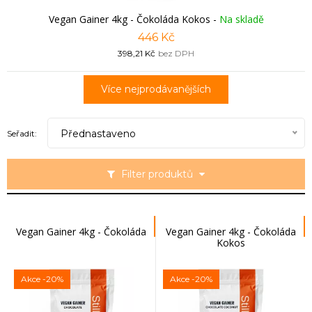
Vegan Gainer 4kg - Čokoláda Kokos
-
Na skladě
446 Kč
398,21 Kč
bez DPH
Více nejprodávanějších
Přednastaveno
Seřadit:
Filter produktů
Vegan Gainer 4kg - Čokoláda
Vegan Gainer 4kg - Čokoláda
Kokos
Akce
-20%
Akce
-20%