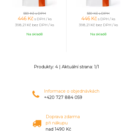
559 Kč
s DPH
559 Kč
s DPH
446
Kč
446
Kč
s DPH / ks
s DPH / ks
398,21 Kč
bez DPH / ks
398,21 Kč
bez DPH / ks
Na skladě
Na skladě
Produkty:
4
| Aktuální strana:
1
/
1
Informace o objednávkách
+420 727 884 059
Doprava zdarma
při nákupu
nad 1490 Kč