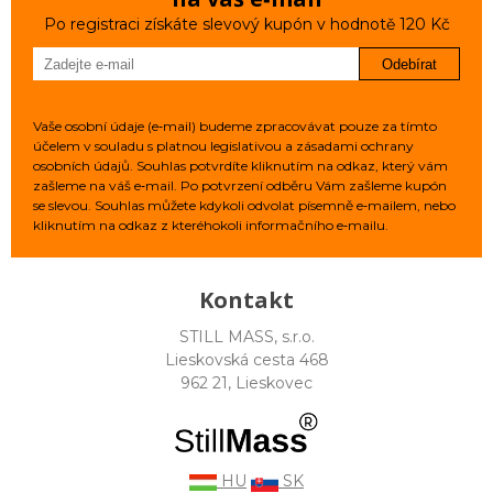
Po registraci získáte slevový kupón v hodnotě 120 Kč
Odebírat
Vaše osobní údaje (e‑mail) budeme zpracovávat pouze za tímto
účelem v souladu s platnou legislativou a zásadami ochrany
osobních údajů. Souhlas potvrdíte kliknutím na odkaz, který vám
zašleme na váš e‑mail. Po potvrzení odběru Vám zašleme kupón
se slevou. Souhlas můžete kdykoli odvolat písemně e‑mailem, nebo
kliknutím na odkaz z kteréhokoli informačního e‑mailu.
Kontakt
STILL MASS, s.r.o.
Lieskovská cesta 468
962 21, Lieskovec
HU
SK