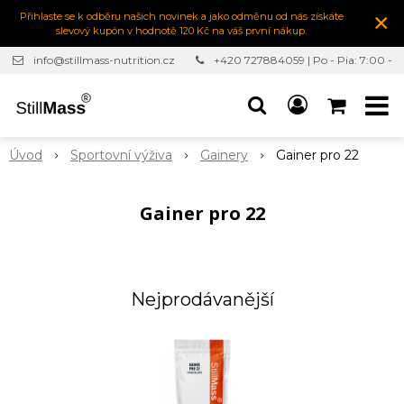
×
Přihlaste se k odběru našich novinek a jako odměnu od nás získáte
slevový kupón v hodnotě 120 Kč na váš první nákup.
info@stillmass-nutrition.cz
+420 727884059 | Po - Pia: 7:00 -
16:30
Úvod
Sportovní výživa
Gainery
Gainer pro 22
Gainer pro 22
Nejprodávanější