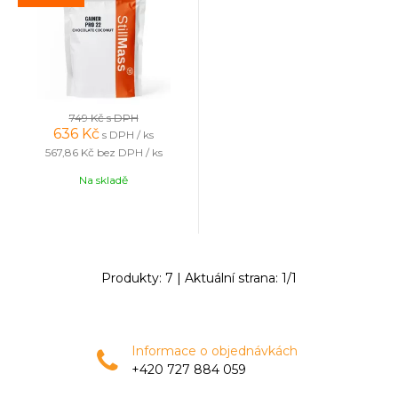
749 Kč
s DPH
636
Kč
s DPH / ks
567,86 Kč
bez DPH / ks
Na skladě
Produkty:
7
| Aktuální strana:
1
/
1
Informace o objednávkách
+420 727 884 059