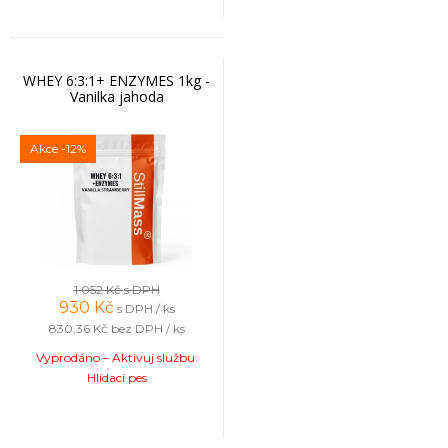
WHEY 6:3:1+ ENZYMES 1kg -
Vanilka jahoda
Akce
-12%
1 052 Kč
s DPH
930
Kč
s DPH / ks
830,36 Kč
bez DPH / ks
Vyprodáno – Aktivuj službu:
Hlídací pes