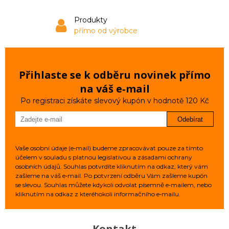
Produkty
přímo od výrobce
Přihlaste se k odběru novinek přímo
na váš e‑mail
Po registraci získáte slevový kupón v hodnotě 120 Kč
Odebírat
Vaše osobní údaje (e‑mail) budeme zpracovávat pouze za tímto
účelem v souladu s platnou legislativou a zásadami ochrany
osobních údajů. Souhlas potvrdíte kliknutím na odkaz, který vám
zašleme na váš e‑mail. Po potvrzení odběru Vám zašleme kupón
se slevou. Souhlas můžete kdykoli odvolat písemně e‑mailem, nebo
kliknutím na odkaz z kteréhokoli informačního e‑mailu.
Kontakt