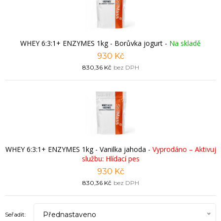
WHEY 6:3:1+ ENZYMES 1kg - Borůvka jogurt
-
Na skladě
930 Kč
830,36 Kč
bez DPH
WHEY 6:3:1+ ENZYMES 1kg - Vanilka jahoda
-
Vyprodáno – Aktivuj
službu: Hlídací pes
930 Kč
830,36 Kč
bez DPH
Přednastaveno
Seřadit: