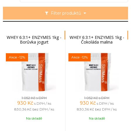
Filter produktů
WHEY 6:3:1+ ENZYMES 1kg -
WHEY 6:3:1+ ENZYMES 1kg -
Borůvka jogurt
Čokoláda malina
Akce
-12%
Akce
-12%
1 052 Kč
s DPH
1 052 Kč
s DPH
930
Kč
930
Kč
s DPH / ks
s DPH / ks
830,36 Kč
bez DPH / ks
830,36 Kč
bez DPH / ks
Na skladě
Na skladě