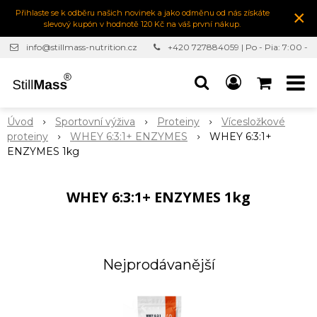
×
Přihlaste se k odběru našich novinek a jako odměnu od nás získáte
slevový kupón v hodnotě 120 Kč na váš první nákup.
info@stillmass-nutrition.cz
+420 727884059 | Po - Pia: 7:00 -
16:30
Úvod
Sportovní výživa
Proteiny
Vícesložkové
proteiny
WHEY 6:3:1+ ENZYMES
WHEY 6:3:1+
ENZYMES 1kg
WHEY 6:3:1+ ENZYMES 1kg
Nejprodávanější