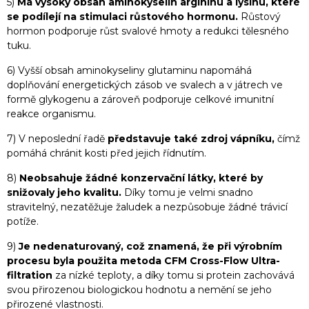
5)
Má vysoký obsah aminokyselin argininu a lysinu, které
se podílejí na stimulaci růstového hormonu.
Růstový
hormon podporuje růst svalové hmoty a redukci tělesného
tuku.
6) Vyšší obsah aminokyseliny glutaminu napomáhá
doplňování energetických zásob ve svalech a v játrech ve
formě glykogenu a zároveň podporuje celkové imunitní
reakce organismu.
7) V neposlední řadě
představuje také zdroj vápníku,
čímž
pomáhá chránit kosti před jejich řídnutím.
8)
Neobsahuje žádné konzervační látky, které by
snižovaly jeho kvalitu.
Díky tomu je velmi snadno
stravitelný, nezatěžuje žaludek a nezpůsobuje žádné trávicí
potíže.
9)
Je nedenaturovaný, což znamená, že při výrobním
procesu byla použita metoda CFM Cross-Flow Ultra-
filtration
za nízké teploty, a díky tomu si protein zachovává
svou přirozenou biologickou hodnotu a nemění se jeho
přirozené vlastnosti.