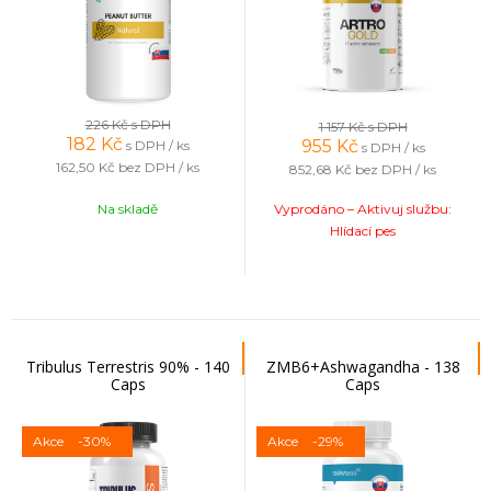
226 Kč
s DPH
1 157 Kč
s DPH
182
Kč
955
Kč
s DPH / ks
s DPH / ks
162,50 Kč
bez DPH / ks
852,68 Kč
bez DPH / ks
Na skladě
Vyprodáno – Aktivuj službu:
Hlídací pes
Tribulus Terrestris 90% - 140
ZMB6+Ashwagandha - 138
Caps
Caps
Akce
-30%
Akce
-29%