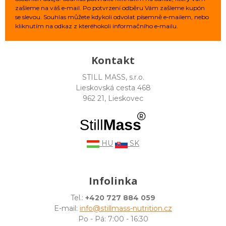
zašleme na váš e‑mail. Po potvrzení odběru Vám zašleme kupón
se slevou. Souhlas můžete kdykoli odvolat písemně e‑mailem, nebo
kliknutím na odkaz z kteréhokoli informačního e‑mailu.
Kontakt
STILL MASS, s.r.o.
Lieskovská cesta 468
962 21, Lieskovec
HU
SK
Infolinka
Tel.:
+420 727 884 059
E-mail:
info@stillmass-nutrition.cz
Po - Pá: 7:00 - 16:30