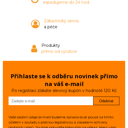
expedujeme do 24 hod.
Zákaznický servis
a péče
Produkty
přímo od výrobce
Přihlaste se k odběru novinek přímo
na váš e‑mail
Po registraci získáte slevový kupón v hodnotě 120 Kč
Odebírat
Vaše osobní údaje (e‑mail) budeme zpracovávat pouze za tímto
účelem v souladu s platnou legislativou a zásadami ochrany
osobních údajů. Souhlas potvrdíte kliknutím na odkaz, který vám