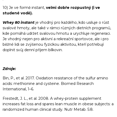
10) Je ve formě instant,
velmi dobře rozpustný (i ve
studené vodě).
Whey 80 instant
je vhodný pro každého, kdo usiluje o růst
svalové hmoty, ale také v rámci různých dietních programů,
kde pomáhá udržet svalovou hmotu a urychluje regeneraci.
Je vhodný nejen pro aktivní a rekreační sportovce, ale i pro
běžné lidi se zvýšenou fyzickou aktivitou, kteří potřebují
doplnit svůj denní příjem bílkovin.
Zdroje:
Bin, P., et al. 2017. Oxidation resistance of the sulfur amino
acids: methionine and cysteine. Biomed Research
International, 1–6.
Frestedt, J. L., et al. 2008. A whey-protein supplement
increases fat loss and spares lean muscle in obese subjects: a
randomized human clinical study. Nutr Metab. 5:8.