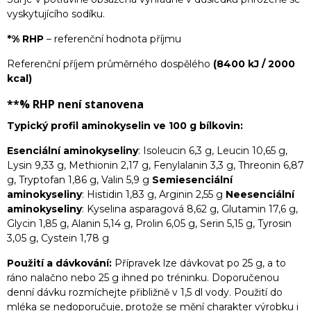
vyskytujícího sodíku.
*% RHP
– referenční hodnota příjmu
Referenční příjem průměrného dospělého
(8400 kJ / 2000
kcal)
**% RHP
není stanovena
Typický profil aminokyselin ve 100 g bílkovin:
Esenciální aminokyseliny
: Isoleucin 6,3 g, Leucin 10,65 g,
Lysin 9,33 g, Methionin 2,17 g, Fenylalanin 3,3 g, Threonin 6,87
g, Tryptofan 1,86 g, Valin 5,9 g
Semiesenciální
aminokyseliny
: Histidin 1,83 g, Arginin 2,55 g
Neesenciální
aminokyseliny
: Kyselina asparagová 8,62 g, Glutamin 17,6 g,
Glycin 1,85 g, Alanin 5,14 g, Prolin 6,05 g, Serin 5,15 g, Tyrosin
3,05 g, Cystein 1,78 g
Použití a dávkování:
Přípravek lze dávkovat po 25 g, a to
ráno nalačno nebo 25 g ihned po tréninku. Doporučenou
denní dávku rozmíchejte přibližně v 1,5 dl vody. Použití do
mléka se nedoporučuje, protože se mění charakter výrobku i