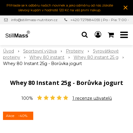
×
Přihlaste se k odběru našich novinek a jako odměnu od nás získáte
slevový kupón v hodnotě 120 Kč na váš první nákup.
info@stillmass-nutrition.cz
+420 727884059 | Po - Pia: 7:00 -
16:30
Úvod
Sportovní výživa
Proteiny
Syrovátkové
proteiny
Whey 80 instant
Whey 80 instant 25 g
Whey 80 Instant 25g - Borůvka jogurt
Whey 80 Instant 25g - Borůvka jogurt
100%
1
recenze uživatelů
Akce
-40%