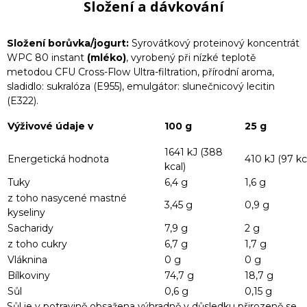
Složení a dávkování
Složení borůvka/jogurt
:
Syrovátkový proteinový koncentrát
WPC 80 instant
(mléko)
, vyrobený při nízké teplotě
metodou CFU Cross-Flow Ultra-filtration, přírodní aroma,
sladidlo: sukralóza (E955), emulgátor: slunečnicový lecitin
(E322).
Výživové údaje v
100 g
25 g
1641 kJ (388
Energetická hodnota
410 kJ (97 kc
kcal)
Tuky
6,4 g
1,6 g
z toho nasycené mastné
3,45 g
0,9 g
kyseliny
Sacharidy
7,9 g
2 g
z toho cukry
6,7 g
1,7 g
Vláknina
0 g
0 g
Bílkoviny
74,7 g
18,7 g
Sůl
0,6 g
0,15 g
Sůl je v potravině obsažena výhradně v důsledku přirozeně se