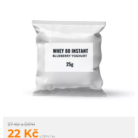
37 Kč
s DPH
22
Kč
s DPH / ks