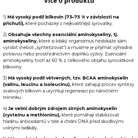
Více o produktu
1)
Má vysoký podíl bílkovin (73–75 % v závislosti na
příchuti),
které pocházejí z nejkvalitnější syrovátky.
2)
Obsahuje všechny esenciální aminokyseliny, tj.
aminokyseliny,
které si lidský organismus nedokáže sám
vyrobit (neboli „syntetizovat“) a musíme je přijímat výhradně
potravou nebo prostřednictvím doplňků výživy. Esenciální
aminokyseliny tvoří až 60 % z celkového obsahu syrovátkové
bílkoviny.
3)
Má vysoký podíl větvených, tzv. BCAA aminokyselin
(valinu, leucinu a isoleucinu),
které zahajují proces syntézy
svalových bílkovin a urychlují regeneraci po náročném
tréninku.
4)
Je velmi dobrým zdrojem sirných aminokyselin
(cysteinu a methioninu),
které pomáhají stabilizovat
hladinu antioxidantů v těle a chrání DNA před škodlivými
volnými radikály.