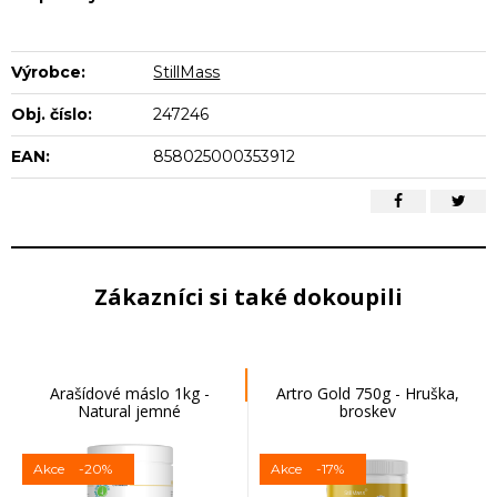
Výrobce:
StillMass
Obj. číslo:
247246
EAN:
858025000353912
Zákazníci si také dokoupili
Arašídové máslo 1kg -
Artro Gold 750g - Hruška,
Natural jemné
broskev
Akce
-20%
Akce
-17%