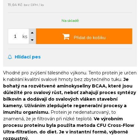
19,64 Kč
bez DPH / ks
Na skladě
ks
Přidat do košíku
Hlídací pes
Vhodné pro zvýšení tělesného výkonu. Tento proteín je určen
k nabírání kvalitní svalové hmoty bez zbytečného tuku.
Je
bohatý na rozvětvené aminokyseliny BCAA, které jsou
důležité pro svalový růst, neboť zahajují proces syntézy
bílkovin a dodávají do svalových vláken stavební
kameny. Užíváním zlepšujete regenerační procesy a
imunitu organismu.
Protein je nedenaturovaný, to
znamená, že je filtrován při nízké teplotě.
Ve výrobním
procesu proteínu byla použita metoda CFU Cross-Flow
Ultra-filtration. do diet. Je v instantní formě, výborně
rozpustný.