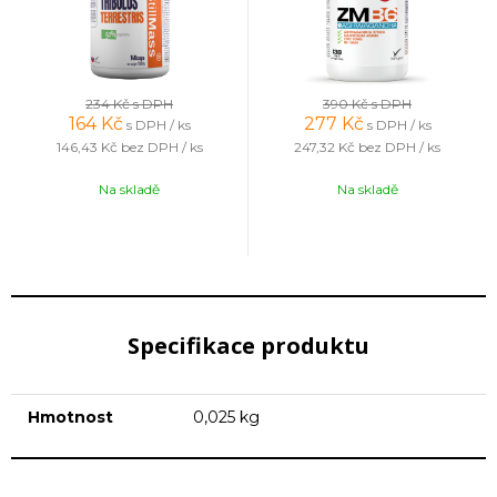
234 Kč
s DPH
390 Kč
s DPH
164
Kč
277
Kč
s DPH / ks
s DPH / ks
146,43 Kč
bez DPH / ks
247,32 Kč
bez DPH / ks
Na skladě
Na skladě
Specifikace produktu
Hmotnost
0,025 kg