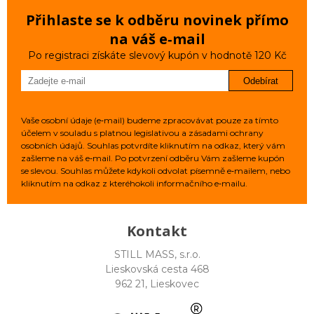
Přihlaste se k odběru novinek přímo
na váš e‑mail
Po registraci získáte slevový kupón v hodnotě 120 Kč
Odebírat
Vaše osobní údaje (e‑mail) budeme zpracovávat pouze za tímto
účelem v souladu s platnou legislativou a zásadami ochrany
osobních údajů. Souhlas potvrdíte kliknutím na odkaz, který vám
zašleme na váš e‑mail. Po potvrzení odběru Vám zašleme kupón
se slevou. Souhlas můžete kdykoli odvolat písemně e‑mailem, nebo
kliknutím na odkaz z kteréhokoli informačního e‑mailu.
Kontakt
STILL MASS, s.r.o.
Lieskovská cesta 468
962 21, Lieskovec