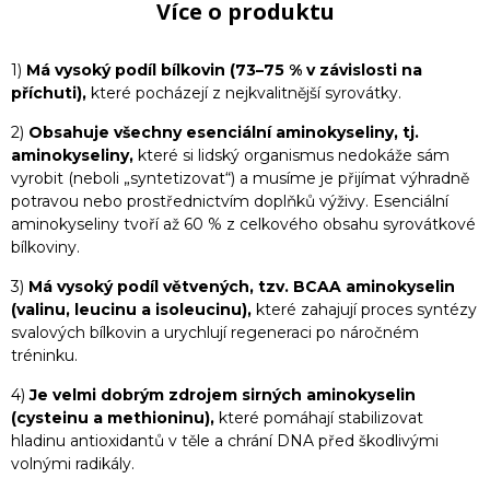
Více o produktu
1)
Má vysoký podíl bílkovin (73–75 % v závislosti na
příchuti),
které pocházejí z nejkvalitnější syrovátky.
2)
Obsahuje všechny esenciální aminokyseliny, tj.
aminokyseliny,
které si lidský organismus nedokáže sám
vyrobit (neboli „syntetizovat“) a musíme je přijímat výhradně
potravou nebo prostřednictvím doplňků výživy. Esenciální
aminokyseliny tvoří až 60 % z celkového obsahu syrovátkové
bílkoviny.
3)
Má vysoký podíl větvených, tzv. BCAA aminokyselin
(valinu, leucinu a isoleucinu),
které zahajují proces syntézy
svalových bílkovin a urychlují regeneraci po náročném
tréninku.
4)
Je velmi dobrým zdrojem sirných aminokyselin
(cysteinu a methioninu),
které pomáhají stabilizovat
hladinu antioxidantů v těle a chrání DNA před škodlivými
volnými radikály.