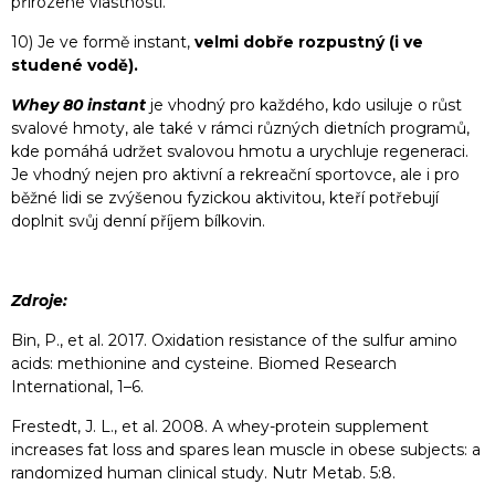
přirozené vlastnosti.
10) Je ve formě instant,
velmi dobře rozpustný (i ve
studené vodě).
Whey 80 instant
je vhodný pro každého, kdo usiluje o růst
svalové hmoty, ale také v rámci různých dietních programů,
kde pomáhá udržet svalovou hmotu a urychluje regeneraci.
Je vhodný nejen pro aktivní a rekreační sportovce, ale i pro
běžné lidi se zvýšenou fyzickou aktivitou, kteří potřebují
doplnit svůj denní příjem bílkovin.
Zdroje:
Bin, P., et al. 2017. Oxidation resistance of the sulfur amino
acids: methionine and cysteine. Biomed Research
International, 1–6.
Frestedt, J. L., et al. 2008. A whey-protein supplement
increases fat loss and spares lean muscle in obese subjects: a
randomized human clinical study. Nutr Metab. 5:8.