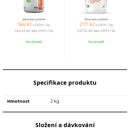
234 Kč
s DPH
390 Kč
s DPH
164
Kč
277
Kč
s DPH / ks
s DPH / ks
146,43 Kč
bez DPH / ks
247,32 Kč
bez DPH / ks
Na skladě
Na skladě
Specifikace produktu
Hmotnost
2 kg
Složení a dávkování