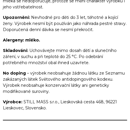
mléka se nedoporučuje, protože se mění charakter výrobku i
jeho vstřebatelnost.
Upozornění:
Nevhodné pro děti do 3 let, těhotné a kojící
ženy. Výrobek nesmí být používán jako náhrada pestré stravy.
Doporučená denní dávka se nesmí překročit.
Alergeny:
mléko.
Skladování:
Uchovávejte mimo dosah dětí a slunečního
záření, v suchu a při teplotě do 25 °C. Po odebrání
potřebného množství obal ihned uzavřete.
No doping
– výrobek neobsahuje žádnou látku ze Seznamu
zakázaných látek Světového antidopingového kodexu.
Výrobek neobsahuje konzervační látky ani geneticky
modifikované suroviny.
Výrobce:
STILL MASS s.r.o., Lieskovská cesta 468, 96221
Lieskovec, Slovensko.