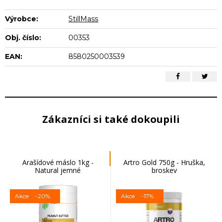
Výrobce:
StillMass
Obj. číslo:
00353
EAN:
8580250003539
Zákazníci si také dokoupili
Arašídové máslo 1kg -
Artro Gold 750g - Hruška,
Natural jemné
broskev
Akce
-20%
Akce
-17%