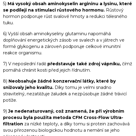
5)
Má vysoký obsah aminokyselin argininu a lysinu, které
se podílejí na stimulaci růstového hormonu.
Růstový
hormon podporuje růst svalové hmoty a redukci tělesného
tuku.
6) Vyšší obsah aminokyseliny glutaminu napomáhá
doplňování energetických zásob ve svalech a v játrech ve
formě glykogenu a zároveň podporuje celkové imunitní
reakce organismu.
7) V neposlední řadě
představuje také zdroj vápníku,
čímž
pomáhá chránit kosti před jejich řídnutím.
8)
Neobsahuje žádné konzervační látky, které by
snižovaly jeho kvalitu.
Díky tomu je velmi snadno
stravitelný, nezatěžuje žaludek a nezpůsobuje žádné trávicí
potíže.
9)
Je nedenaturovaný, což znamená, že při výrobním
procesu byla použita metoda CFM Cross-Flow Ultra-
filtration
za nízké teploty, a díky tomu si protein zachovává
svou přirozenou biologickou hodnotu a nemění se jeho