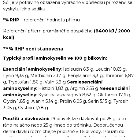
Sůl je v potravině obsažena výhradně v důsledku přirozeně se
vyskytujícího sodíku.
*% RHP
– referenční hodnota příjmu
Referenční příjem průměrného dospělého
(8400 kJ / 2000
kcal)
**% RHP
není stanovena
Typický profil aminokyselin ve 100 g bílkovin:
Esenciální aminokyseliny
: Isoleucin 6,3 g, Leucin 10,65 g,
Lysin 9,33 g, Methionin 2,17 g, Fenylalanin 3,3 g, Threonin 6,87
g, Tryptofan 1,86 g, Valin 5,9 g
Semiesenciální
aminokyseliny
: Histidin 1,83 g, Arginin 2,55 g
Neesenciální
aminokyseliny
: Kyselina asparagová 8,62 g, Glutamin 17,6 g,
Glycin 1,85 g, Alanin 5,14 g, Prolin 6,05 g, Serin 5,15 g, Tyrosin
3,05 g, Cystein 1,78 g
Použití a dávkování:
Přípravek lze dávkovat po 25 g, a to
ráno nalačno nebo 25 g ihned po tréninku. Doporučenou
denní dávku rozmíchejte přibližně v 1,5 dl vody. Použití do