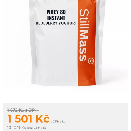
1 672 Kč
s DPH
1 501
Kč
s DPH / ks
1 340,18 Kč
bez DPH / ks