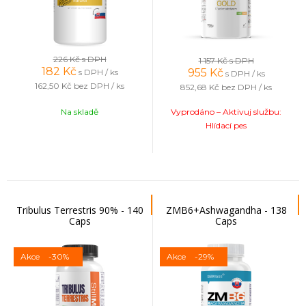
226 Kč
s DPH
1 157 Kč
s DPH
182
Kč
955
Kč
s DPH / ks
s DPH / ks
162,50 Kč
bez DPH / ks
852,68 Kč
bez DPH / ks
Na skladě
Vyprodáno – Aktivuj službu:
Hlídací pes
Tribulus Terrestris 90% - 140
ZMB6+Ashwagandha - 138
Caps
Caps
Akce
-30%
Akce
-29%