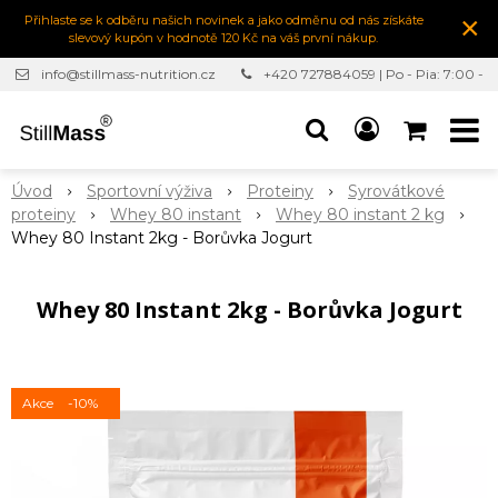
×
Přihlaste se k odběru našich novinek a jako odměnu od nás získáte
slevový kupón v hodnotě 120 Kč na váš první nákup.
info@stillmass-nutrition.cz
+420 727884059 | Po - Pia: 7:00 -
16:30
Úvod
Sportovní výživa
Proteiny
Syrovátkové
proteiny
Whey 80 instant
Whey 80 instant 2 kg
Whey 80 Instant 2kg - Borůvka Jogurt
Whey 80 Instant 2kg - Borůvka Jogurt
Akce
-10%