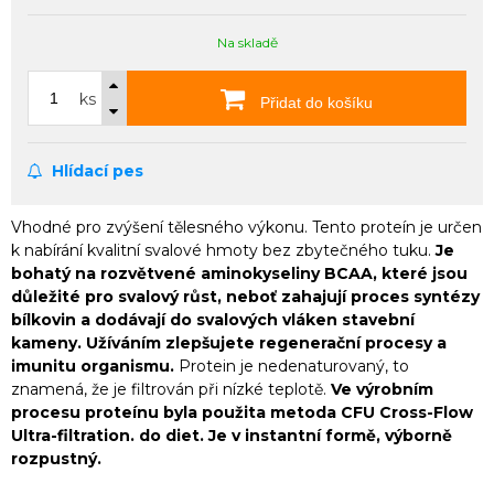
Na skladě
ks
Přidat do košíku
Hlídací pes
Vhodné pro zvýšení tělesného výkonu. Tento proteín je určen
k nabírání kvalitní svalové hmoty bez zbytečného tuku.
Je
bohatý na rozvětvené aminokyseliny BCAA, které jsou
důležité pro svalový růst, neboť zahajují proces syntézy
bílkovin a dodávají do svalových vláken stavební
kameny. Užíváním zlepšujete regenerační procesy a
imunitu organismu.
Protein je nedenaturovaný, to
znamená, že je filtrován při nízké teplotě.
Ve výrobním
procesu proteínu byla použita metoda CFU Cross-Flow
Ultra-filtration. do diet. Je v instantní formě, výborně
rozpustný.