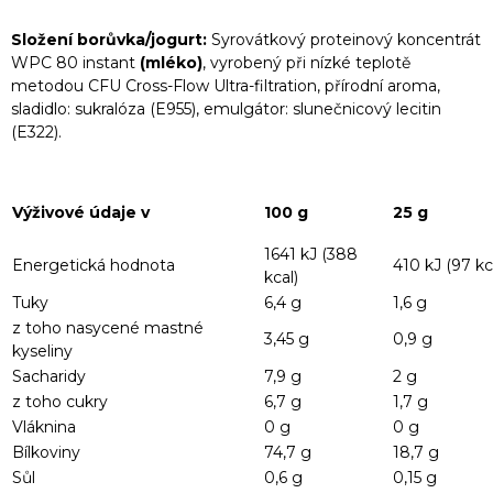
Složení borůvka/jogurt
:
Syrovátkový proteinový koncentrát
WPC 80 instant
(mléko)
, vyrobený při nízké teplotě
metodou CFU Cross-Flow Ultra-filtration, přírodní aroma,
sladidlo: sukralóza (E955), emulgátor: slunečnicový lecitin
(E322).
Výživové údaje v
100 g
25 g
1641 kJ (388
Energetická hodnota
410 kJ (97 kc
kcal)
Tuky
6,4 g
1,6 g
z toho nasycené mastné
3,45 g
0,9 g
kyseliny
Sacharidy
7,9 g
2 g
z toho cukry
6,7 g
1,7 g
Vláknina
0 g
0 g
Bílkoviny
74,7 g
18,7 g
Sůl
0,6 g
0,15 g