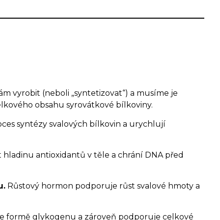
ám vyrobit (neboli „syntetizovat“) a musíme je
celkového obsahu syrovátkové bílkoviny.
oces syntézy svalových bílkovin a urychlují
t hladinu antioxidantů v těle a chrání DNA před
u.
Růstový hormon podporuje růst svalové hmoty a
 ve formě glykogenu a zároveň podporuje celkové