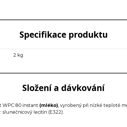
a benefity mohou ocenit stejně muž
Specifikace produktu
2 kg
Složení a dávkování
t WPC 80 instant
(mléko)
, vyrobený při nízké teplotě m
: slunečnicový lecitin (E322).