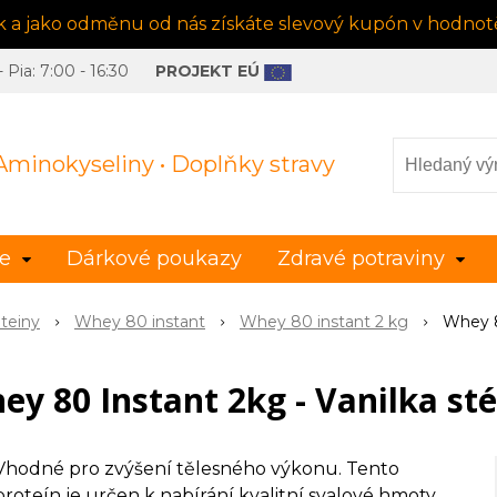
ek a jako odměnu od nás získáte slevový kupón v hodnotě
Pia: 7:00 - 16:30
PROJEKT EÚ
 Aminokyseliny • Doplňky stravy
le
Dárkové poukazy
Zdravé potraviny
teiny
Whey 80 instant
Whey 80 instant 2 kg
Whey 8
ey 80 Instant 2kg - Vanilka sté
Vhodné pro zvýšení tělesného výkonu. Tento
proteín je určen k nabírání kvalitní svalové hmoty