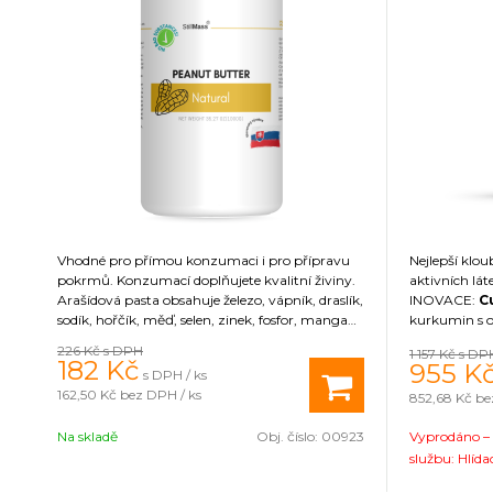
Vhodné pro přímou konzumaci i pro přípravu
Nejlepší klou
pokrmů. Konzumací doplňujete kvalitní živiny.
aktivních l
Arašídová pasta obsahuje železo, vápník, draslík,
INOVACE:
C
sodík, hořčík, měď, selen, zinek, fosfor, mangan,
kurkumin s 
omega 3, omega 6 kyseliny, kyselina listová,
se vyznačuje
226 Kč
s DPH
1 157 Kč
s DP
kyselina pantotenová, vitamíny B a E.
Opti 7 Dige
182
Kč
955
K
s DPH / ks
efektivní vst
162,50 Kč
bez DPH / ks
852,68 Kč
be
výživa
vytvo
a pojivových
Na skladě
Obj. číslo:
00923
Vyprodáno – 
přírodní sladi
kvalita.
službu: Hlída