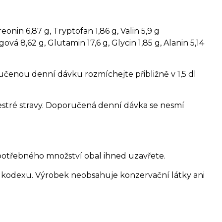
reonin 6,87 g, Tryptofan 1,86 g, Valin 5,9 g
gová 8,62 g, Glutamin 17,6 g, Glycin 1,85 g, Alanin 5,14
učenou denní dávku rozmíchejte přibližně v 1,5 dl
estré stravy. Doporučená denní dávka se nesmí
 potřebného množství obal ihned uzavřete.
kodexu. Výrobek neobsahuje konzervační látky ani