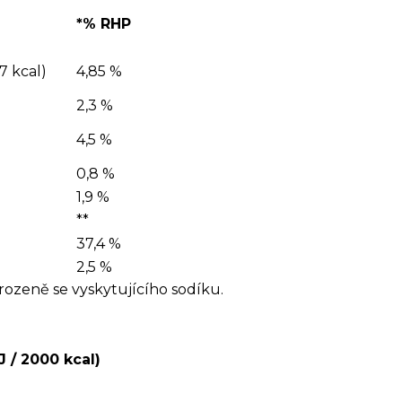
*% RHP
7 kcal)
4,85 %
2,3 %
4,5 %
0,8 %
1,9 %
**
37,4 %
2,5 %
rozeně se vyskytujícího sodíku.
J / 2000 kcal)