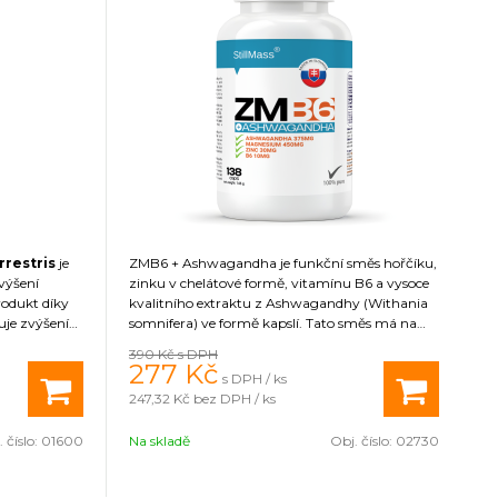
rrestris
je
ZMB6 + Ashwagandha je funkční směs hořčíku,
zvýšení
zinku v chelátové formě, vitamínu B6 a vysoce
rodukt díky
kvalitního extraktu z Ashwagandhy (Withania
je zvýšení
somnifera) ve formě kapslí. Tato směs má na
árůstu
organismus díky obsaženým látkám řadu
390 Kč
s DPH
trvalosti a
pozitivních účinků přispívá k udržení normální
277
Kč
s DPH / ks
tvičník
hladiny testosteronu v krvi. 500 mg extraktu z
247,32 Kč
bez DPH / ks
při
Ashwagandhy obsahuje 10 % podílu
dě. Zabraňuje
withanolidů (37,5 mg v jedné dávce), které tvoří
 číslo:
01600
Na skladě
Obj. číslo:
02730
 období
její hlavní složku.
rovnováhu
 Jeho účinky