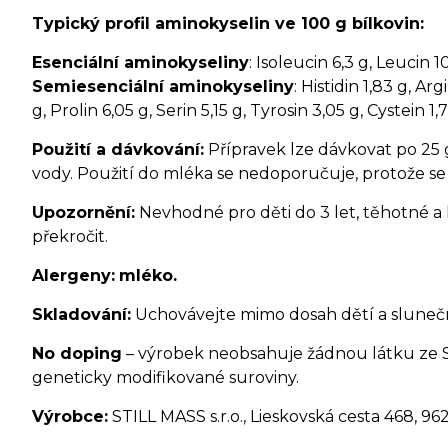
Typický profil aminokyselin ve 100 g bílkovin:
Esenciální aminokyseliny
: Isoleucin 6,3 g, Leucin 1
Semiesenciální aminokyseliny
: Histidin 1,83 g, Ar
g, Prolin 6,05 g, Serin 5,15 g, Tyrosin 3,05 g, Cystein 1,
Použití a dávkování:
Přípravek lze dávkovat po 25 
vody. Použití do mléka se nedoporučuje, protože se 
Upozornění:
Nevhodné pro děti do 3 let, těhotné a
překročit.
Alergeny:
mléko.
Skladování:
Uchovávejte mimo dosah dětí a sluneční
No doping
– výrobek neobsahuje žádnou látku ze 
geneticky modifikované suroviny.
Výrobce:
STILL MASS s.r.o., Lieskovská cesta 468, 96