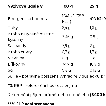
Výživové údaje v
100 g
25 g
1641 kJ (388
Energetická hodnota
410 kJ (9
kcal)
Tuky
6,4 g
1,6 g
z toho nasycené mastné
3,45 g
0,9 g
kyseliny
Sacharidy
7,9 g
2 g
z toho cukry
6,7 g
1,7 g
Vláknina
0 g
0 g
Bílkoviny
74,7 g
18,7 g
Sůl
0,6 g
0,15 g
Sůl je v potravině obsažena výhradně v důsledku při
*% RHP
– referenční hodnota příjmu
Referenční příjem průměrného dospělého
(8400 k
**% RHP
není stanovena