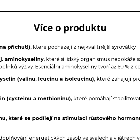
Více o produktu
na příchuti),
které pocházejí z nejkvalitnější syrovátky.
j. aminokyseliny,
které si lidský organismus nedokáže s
plňků výživy. Esenciální aminokyseliny tvoří až 60 % z 
elin (valinu, leucinu a isoleucinu),
které zahajují pr
n (cysteinu a methioninu),
které pomáhají stabilizova
nu, které se podílejí na stimulaci růstového hormon
doplňování energetických zásob ve svalech a v játrech