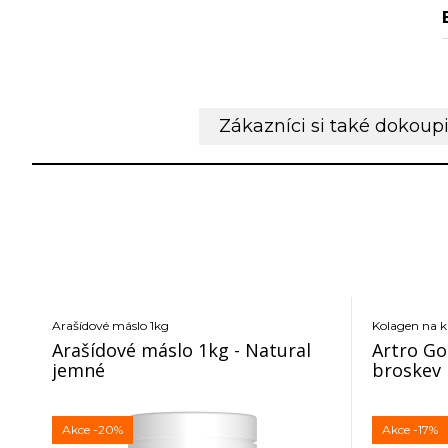
Zákazníci si také dokoupi
Arašídové máslo 1kg
Kolagen na 
Arašídové máslo 1kg - Natural
Artro Go
jemné
broskev
Akce
-20%
Akce
-17%