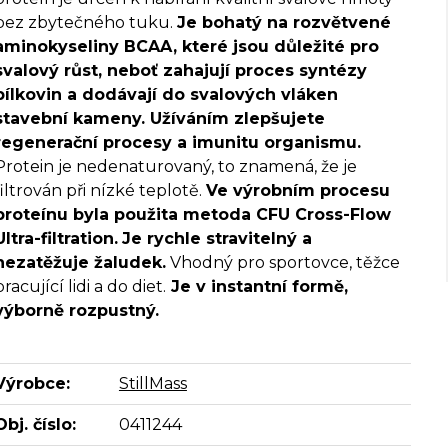
bez zbytečného tuku.
Je bohatý na rozvětvené
aminokyseliny BCAA, které jsou důležité pro
svalový růst, neboť zahajují proces syntézy
bílkovin a dodávají do svalových vláken
stavební kameny. Užíváním zlepšujete
regenerační procesy a imunitu organismu.
Protein je nedenaturovaný, to znamená, že je
filtrován při nízké teplotě.
Ve výrobním procesu
proteínu byla použita metoda CFU Cross-Flow
Ultra-filtration.
Je rychle stravitelný a
nezatěžuje žaludek.
Vhodný pro sportovce, těžce
pracující lidi a do diet.
Je v instantní formě,
výborně rozpustný.
Výrobce:
StillMass
Obj. číslo:
0411244