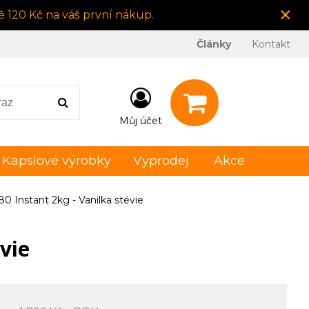
×
 120 Kč na váš první nákup.
Články
Kontakt
Můj účet
Kapslové výrobky
Výprodej
Akce
0 Instant 2kg - Vanilka stévie
vie