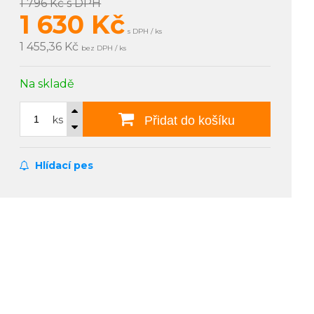
1 796 Kč
s DPH
1 630
Kč
s DPH / ks
1 455,36 Kč
bez DPH / ks
Na skladě
ks
Přidat do košíku
Hlídací pes