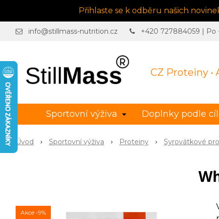
Přihlaste se k odběru našich novin
info@stillmass-nutrition.cz
+420 727884059 | Po - 
CZ Proteiny •
Sportovní výživa
Doplnky podle cí
Úvod
Sportovní výživa
Proteiny
Syrovátkové pro
Wh
Akce
-9%