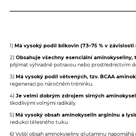
1)
Má vysoký podíl bílkovin (73–75 % v závislosti 
2)
Obsahuje všechny esenciální aminokyseliny, t
přijímat výhradně potravou nebo prostřednictvím do
3)
Má vysoký podíl větvených, tzv. BCAA aminokys
regeneraci po náročném tréninku.
4)
Je velmi dobrým zdrojem sirných aminokyseli
škodlivými volnými radikály.
5)
Má vysoký obsah aminokyselin argininu a lysi
redukci tělesného tuku.
6) Vyšší obsah aminokyseliny glutaminu napomáhá 