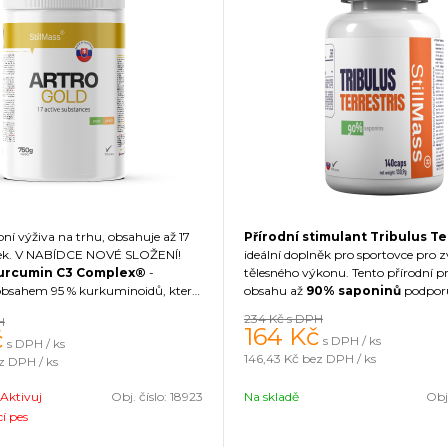
bní výživa na trhu, obsahuje až 17
Přírodní stimulant Tribulus Te
átek. V NABÍDCE NOVÉ SLOŽENÍ!
ideální doplněk pro sportovce pro 
urcumin C3 Complex®
-
tělesného výkonu. Tento přírodní p
obsahem 95 % kurkuminoidů, který
obsahu až
90% saponinů
podporu
 protizánětlivými vlastnostmi a
hladiny testosteronu, což
vede k
n
234 Kč
s DPH
H
st
- směsí trávicích enzymů pro
svalové hmoty, zlepšení síly, vy
164
Kč
č
s DPH / ks
s DPH / ks
řebávání. Nejkomplexnější
kloubní
sexuální aktivity.
Kromě toho (ko
146,43 Kč
bez DPH / ks
z DPH / ks
řená pro zdravou podporu kloubů
zemní) Tribulus Terrestris pomáhá 
 tkání. V produktu bylo použito
regeneraci duševních chorob poho
Aktivuj
Obj. číslo:
18923
Na skladě
Obj.
dlo stévie, čímž se zvyšuje jeho
odvápnění kostí, a u žen pomáhá v
cí pes
klimakteria. Zlepšuje hormonální 
organismu, zmírňuje návaly horka.