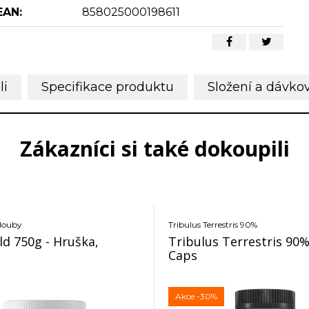
EAN:
858025000198611
li
Specifikace produktu
Složení a dávko
Zákazníci si také dokoupili
klouby
Tribulus Terrestris 90%
ld 750g - Hruška,
Tribulus Terrestris 90%
Caps
Akce
-30%