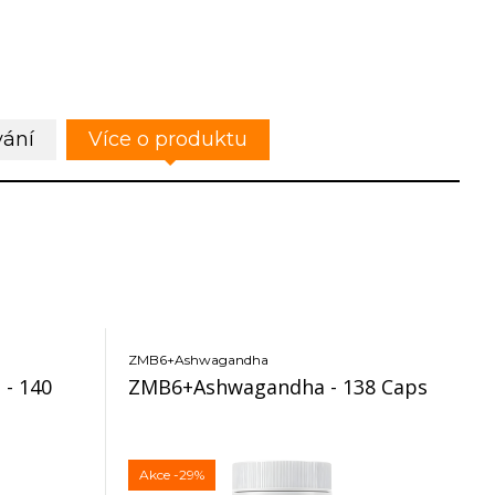
vání
Více o produktu
ZMB6+Ashwagandha
 - 140
ZMB6+Ashwagandha - 138 Caps
Akce
-29%