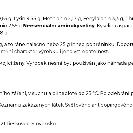
0,65 g, Lysin 9,33 g, Methionin 2,17 g, Fenylalanin 3,3 g, Th
ginin 2,55 g
Neesenciální aminokyseliny
: Kyselina aspara
78 g
g, a to ráno nalačno nebo 25 g ihned po tréninku. Dopor
mění charakter výrobku i jeho vstřebatelnost.
 kojící ženy. Výrobek nesmí být používán jako náhrada p
ho záření, v suchu a při teplotě do 25 °C. Po odebrání
Seznamu zakázaných látek Světového antidopingového 
221 Lieskovec, Slovensko.