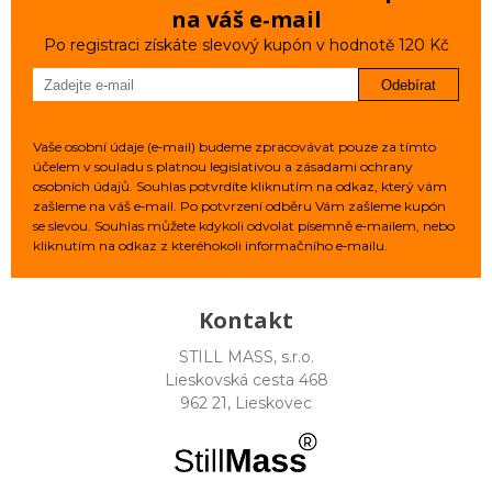
na váš e‑mail
Po registraci získáte slevový kupón v hodnotě 120 Kč
Odebírat
Vaše osobní údaje (e‑mail) budeme zpracovávat pouze za tímto
účelem v souladu s platnou legislativou a zásadami ochrany
osobních údajů. Souhlas potvrdíte kliknutím na odkaz, který vám
zašleme na váš e‑mail. Po potvrzení odběru Vám zašleme kupón
se slevou. Souhlas můžete kdykoli odvolat písemně e‑mailem, nebo
kliknutím na odkaz z kteréhokoli informačního e‑mailu.
Kontakt
STILL MASS, s.r.o.
Lieskovská cesta 468
962 21, Lieskovec