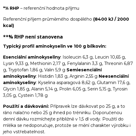
*% RHP
– referenční hodnota příjmu
Referenční příjem průměrného dospělého
(8400 kJ / 2000
kcal)
**% RHP
není stanovena
Typický profil aminokyselin ve 100 g bílkovin:
Esenciální aminokyseliny
: Isoleucin 6,3 g, Leucin 10,65 g,
Lysin 9,33 g, Methionin 2,17 g, Fenylalanin 3,3 g, Threonin 6,87
g, Tryptofan 1,86 g, Valin 5,9 g
Semiesenciální
aminokyseliny
: Histidin 1,83 g, Arginin 2,55 g
Neesenciální
aminokyseliny
: Kyselina asparagová 8,62 g, Glutamin 17,6 g,
Glycin 1,85 g, Alanin 5,14 g, Prolin 6,05 g, Serin 5,15 g, Tyrosin
3,05 g, Cystein 1,78 g
Použití a dávkování:
Přípravek lze dávkovat po 25 g, a to
ráno nalačno nebo 25 g ihned po tréninku. Doporučenou
denní dávku rozmíchejte přibližně v 1,5 dl vody. Použití do
mléka se nedoporučuje, protože se mění charakter výrobku i
jeho vstřebatelnost.