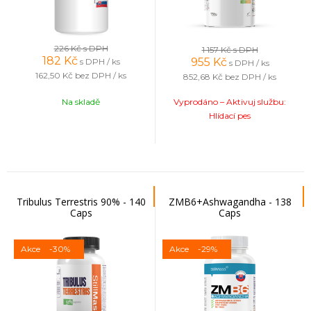
226 Kč
s DPH
1 157 Kč
s DPH
182
Kč
955
Kč
s DPH / ks
s DPH / ks
162,50 Kč
bez DPH / ks
852,68 Kč
bez DPH / ks
Na skladě
Vyprodáno – Aktivuj službu:
Hlídací pes
Tribulus Terrestris 90% - 140
ZMB6+Ashwagandha - 138
Caps
Caps
Akce
-30%
Akce
-29%