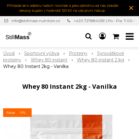
×
Přihlaste se k odběru našich novinek a jako odměnu od nás získáte
slevový kupón v hodnotě 120 Kč na váš první nákup.
info@stillmass-nutrition.cz
+420 727884059 | Po - Pia: 7:00 -
16:30
Úvod
Sportovní výživa
Proteiny
Syrovátkové
proteiny
Whey 80 instant
Whey 80 instant 2 kg
Whey 80 Instant 2kg - Vanilka
Whey 80 Instant 2kg - Vanilka
Akce
-9%