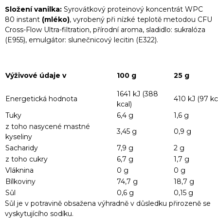
Složení vanilka
:
Syrovátkový proteinový koncentrát WPC
80 instant
(mléko)
, vyrobený při nízké teplotě metodou CFU
Cross-Flow Ultra-filtration, přírodní aroma, sladidlo: sukralóza
(E955), emulgátor: slunečnicový lecitin (E322).
Výživové údaje v
100 g
25 g
1641 kJ (388
Energetická hodnota
410 kJ (97 kc
kcal)
Tuky
6,4 g
1,6 g
z toho nasycené mastné
3,45 g
0,9 g
kyseliny
Sacharidy
7,9 g
2 g
z toho cukry
6,7 g
1,7 g
Vláknina
0 g
0 g
Bílkoviny
74,7 g
18,7 g
Sůl
0,6 g
0,15 g
Sůl je v potravině obsažena výhradně v důsledku přirozeně se
vyskytujícího sodíku.