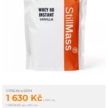
1 796 Kč
s DPH
1 630
Kč
s DPH / ks
1 455,36 Kč
bez DPH / ks