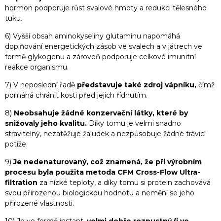
hormon podporuje růst svalové hmoty a redukci tělesného
tuku.
6) Vyšší obsah aminokyseliny glutaminu napomáhá
doplňování energetických zásob ve svalech a v játrech ve
formě glykogenu a zároveň podporuje celkové imunitní
reakce organismu.
7) V neposlední řadě
představuje také zdroj vápníku,
čímž
pomáhá chránit kosti před jejich řídnutím.
8)
Neobsahuje žádné konzervační látky, které by
snižovaly jeho kvalitu.
Díky tomu je velmi snadno
stravitelný, nezatěžuje žaludek a nezpůsobuje žádné trávicí
potíže.
9)
Je nedenaturovaný, což znamená, že při výrobním
procesu byla použita metoda CFM Cross-Flow Ultra-
filtration
za nízké teploty, a díky tomu si protein zachovává
svou přirozenou biologickou hodnotu a nemění se jeho
přirozené vlastnosti.