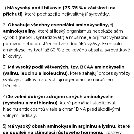
1)
Má vysoký podíl bílkovin (73–75 % v závislosti na
příchuti),
které pocházejí z nejkvalitnější syrovátky.
2)
Obsahuje všechny esenciální aminokyseliny, tj.
aminokyseliny,
které si lidský organismus nedokáže sám
vyrobit (neboli „syntetizovat“) a musíme je přijímat výhradně
potravou nebo prostřednictvím doplňků výživy. Esenciální
aminokyseliny tvoří až 60 % z celkového obsahu syrovátkové
bílkoviny.
3)
Má vysoký podíl větvených, tzv. BCAA aminokyselin
(valinu, leucinu a isoleucinu),
které zahajují proces syntézy
svalových bílkovin a urychlují regeneraci po náročném
tréninku.
4)
Je velmi dobrým zdrojem sirných aminokyselin
(cysteinu a methioninu),
které pomáhají stabilizovat
hladinu antioxidantů v těle a chrání DNA před škodlivými
volnými radikály.
5)
Má vysoký obsah aminokyselin argininu a lysinu, které
se podílejí na stimulaci růstového hormonu.
Růstový