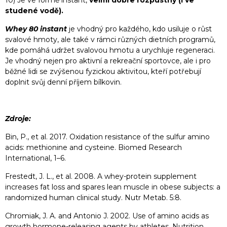
10) Je ve formě instant,
velmi dobře rozpustný (i ve
studené vodě).
Whey 80 instant
je vhodný pro každého, kdo usiluje o růst
svalové hmoty, ale také v rámci různých dietních programů,
kde pomáhá udržet svalovou hmotu a urychluje regeneraci.
Je vhodný nejen pro aktivní a rekreační sportovce, ale i pro
běžné lidi se zvýšenou fyzickou aktivitou, kteří potřebují
doplnit svůj denní příjem bílkovin.
Zdroje:
Bin, P., et al. 2017. Oxidation resistance of the sulfur amino
acids: methionine and cysteine. Biomed Research
International, 1–6.
Frestedt, J. L., et al. 2008. A whey-protein supplement
increases fat loss and spares lean muscle in obese subjects: a
randomized human clinical study. Nutr Metab. 5:8.
Chromiak, J. A. and Antonio J. 2002. Use of amino acids as
growth hormone-releasing agents by athletes. Nutrition