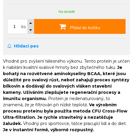
Na skladě
ks
Přidat do košíku
Hlídací pes
Vhodné pro zvýšení tělesného výkonu. Tento proteín je určen
k nabírání kvalitní svalové hmoty bez zbytečného tuku.
Je
bohatý na rozvětvené aminokyseliny BCAA, které jsou
důležité pro svalový růst, neboť zahajují proces syntézy
bílkovin a dodávají do svalových vláken stavební
kameny. Užíváním zlepšujete regenerační procesy a
imunitu organismu.
Protein je nedenaturovaný, to
znamená, že je filtrován při nízké teplotě.
Ve výrobním
procesu proteínu byla použita metoda CFU Cross-Flow
Ultra-filtration.
Je rychle stravitelný a nezatěžuje
žaludek.
Vhodný pro sportovce, těžce pracující lidi a do diet.
Je v instantní formě, výborně rozpustný.