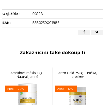
Obj. číslo:
00198
EAN:
8580250001986
Zákazníci si také dokoupili
Arašídové máslo 1kg -
Artro Gold 750g - Hruška,
Natural jemné
broskev
Akce
-20%
Akce
-17%