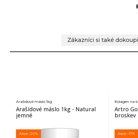
Zákazníci si také dokoupi
Arašídové máslo 1kg
Kolagen na 
Arašídové máslo 1kg - Natural
Artro Go
jemné
broskev
Akce
-20%
Akce
-17%