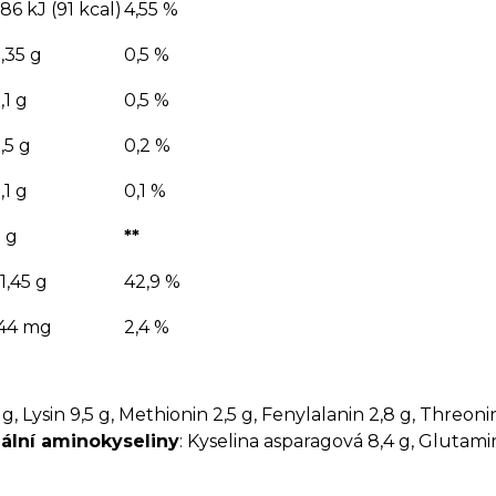
86 kJ (91 kcal)
4,55 %
,35 g
0,5 %
,1 g
0,5 %
,5 g
0,2 %
,1 g
0,1 %
 g
**
1,45 g
42,9 %
44 mg
2,4 %
1 g, Lysin 9,5 g, Methionin 2,5 g, Fenylalanin 2,8 g, Threoni
ální aminokyseliny
: Kyselina asparagová 8,4 g, Glutamin 1