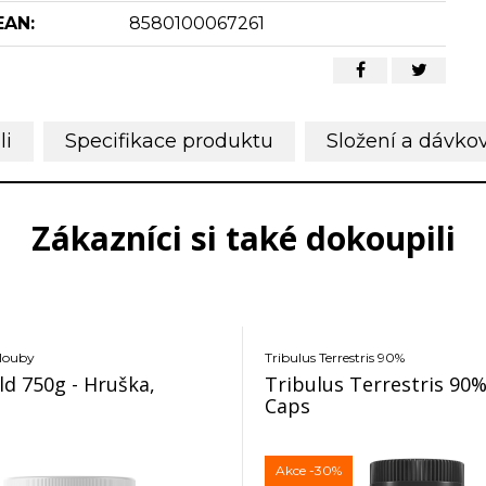
EAN:
8580100067261
li
Specifikace produktu
Složení a dávko
Zákazníci si také dokoupili
klouby
Tribulus Terrestris 90%
ld 750g - Hruška,
Tribulus Terrestris 90%
Caps
Akce
-30%