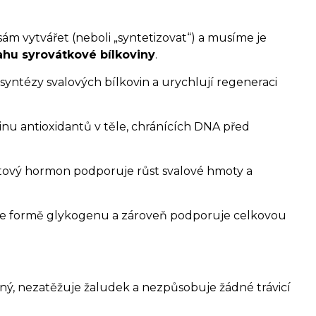
sám vytvářet (neboli „syntetizovat“) a musíme je
ahu syrovátkové bílkoviny
.
 syntézy svalových bílkovin a urychlují regeneraci
dinu antioxidantů v těle, chránících DNA před
ůstový hormon podporuje růst svalové hmoty a
 ve formě glykogenu a zároveň podporuje celkovou
telný, nezatěžuje žaludek a nezpůsobuje žádné trávicí