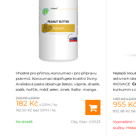
Vhodné pro přímou konzumaci i pro přípravu
Nejlepší klou
pokrmů. Konzumací doplňujete kvalitní živiny.
aktivních l
Arašídová pasta obsahuje železo, vápník, draslík,
INOVACE:
C
sodík, hořčík, měď, selen, zinek, fosfor, mangan,
kurkumin s 
omega 3, omega 6 kyseliny, kyselina listová,
se vyznačuje
226 Kč
s DPH
1 157 Kč
s DP
kyselina pantotenová, vitamíny B a E.
Opti 7 Dige
182
Kč
955
K
s DPH / ks
efektivní vst
162,50 Kč
bez DPH / ks
852,68 Kč
be
výživa
vytvo
a pojivových
Na skladě
Obj. číslo:
00923
Vyprodáno – 
přírodní sladi
kvalita.
službu: Hlída