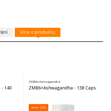
vání
Více o produktu
ZMB6+Ashwagandha
 - 140
ZMB6+Ashwagandha - 138 Caps
Akce
-29%