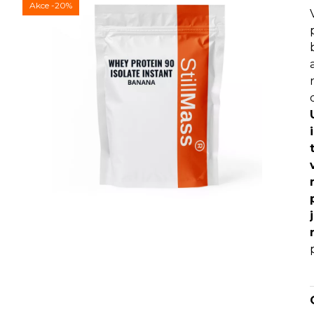
Akce
-20%