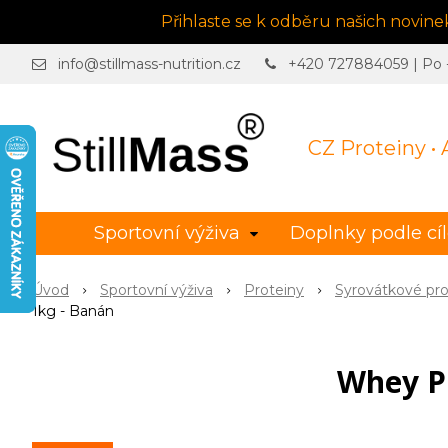
Přihlaste se k odběru našich novin
info@stillmass-nutrition.cz
+420 727884059 | Po - 
CZ Proteiny •
Sportovní výživa
Doplnky podle cí
Úvod
Sportovní výživa
Proteiny
Syrovátkové pro
1kg - Banán
Whey Pr