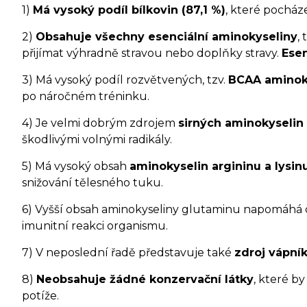
1)
Má vysoký podíl bílkovin (87,1 %)
, které pocháze
2)
Obsahuje všechny esenciální aminokyseliny
,
přijímat výhradně stravou nebo doplňky stravy.
Esen
3) Má vysoký podíl rozvětvených, tzv.
BCAA aminokys
po náročném tréninku.
4) Je velmi dobrým zdrojem
sirných aminokyselin 
škodlivými volnými radikály.
5) Má vysoký obsah
aminokyselin argininu a lysin
snižování tělesného tuku.
6) Vyšší obsah aminokyseliny glutaminu napomáhá 
imunitní reakci organismu.
7) V neposlední řadě představuje také
zdroj vápní
8)
Neobsahuje žádné konzervační látky
, které b
potíže.