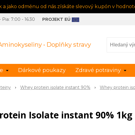
ek a jako odměnu od nás získáte slevový kupón v hodnotě
Pia: 7:00 - 16:30
PROJEKT EÚ
 Aminokyseliny • Doplňky stravy
le
Dárkové poukazy
Zdravé potraviny
teiny
Whey protein isolate instant 90%
Whey protein iso
otein Isolate instant 90% 1kg