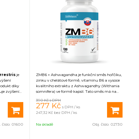
rrestris
je
ZMB6 + Ashwagandha je funkční směs hořčíku,
zvýšení
zinku v chelátové formě, vitamínu B6 a vysoce
rodukt díky
kvalitního extraktu z Ashwagandhy (Withania
je zvýšení
somnifera) ve formě kapslí. Tato směs má na
árůstu
organismus díky obsaženým látkám řadu
390 Kč
s DPH
trvalosti a
pozitivních účinků přispívá k udržení normální
277
Kč
s DPH / ks
tvičník
hladiny testosteronu v krvi. 500 mg extraktu z
247,32 Kč
bez DPH / ks
při
Ashwagandhy obsahuje 10 % podílu
dě. Zabraňuje
withanolidů (37,5 mg v jedné dávce), které tvoří
 číslo:
01600
Na skladě
Obj. číslo:
02730
 období
její hlavní složku.
rovnováhu
 Jeho účinky