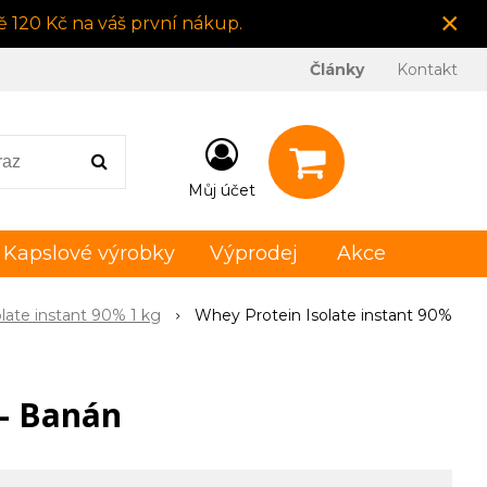
×
 120 Kč na váš první nákup.
Články
Kontakt
Můj účet
Kapslové výrobky
Výprodej
Akce
late instant 90% 1 kg
Whey Protein Isolate instant 90%
 - Banán