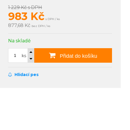
1 229 Kč
s DPH
983
Kč
s DPH / ks
877,68 Kč
bez DPH / ks
Na skladě
ks
Přidat do košíku
Hlídací pes