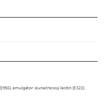
i jako ženy.
E955), emulgátor: slunečnicový lecitin (E322).