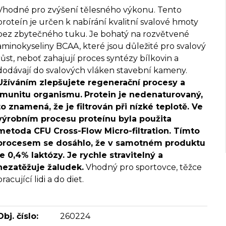
Vhodné pro zvýšení tělesného výkonu. Tento
proteín je určen k nabírání kvalitní svalové hmoty
bez zbytečného tuku. Je bohatý na rozvětvené
aminokyseliny BCAA, které jsou důležité pro svalový
růst, neboť zahajují proces syntézy bílkovin a
dodávají do svalových vláken stavební kameny.
Užíváním zlepšujete regenerační procesy a
imunitu organismu.
Protein je nedenaturovaný,
to znamená, že je filtrován při nízké teplotě. Ve
výrobním procesu proteínu byla použita
metoda CFU Cross-Flow Micro-filtration. Tímto
procesem se dosáhlo, že v samotném produktu
je 0,4% laktózy. Je rychle stravitelný a
nezatěžuje žaludek.
Vhodný pro sportovce, těžce
pracující lidi a do diet.
Obj. číslo:
260224