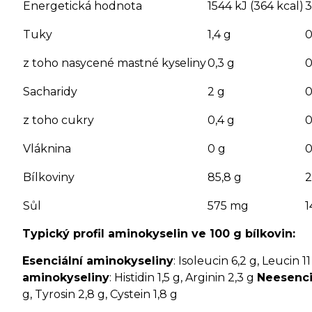
Energetická hodnota
1544 kJ (364 kcal)
3
Tuky
1,4 g
0
z toho nasycené mastné kyseliny
0,3 g
0
Sacharidy
2 g
0
z toho cukry
0,4 g
0
Vláknina
0 g
0
Bílkoviny
85,8 g
2
Sůl
575 mg
1
Typický profil aminokyselin ve 100 g bílkovin:
Esenciální aminokyseliny
: Isoleucin 6,2 g, Leucin 1
aminokyseliny
: Histidin 1,5 g, Arginin 2,3 g
Neesenci
g, Tyrosin 2,8 g, Cystein 1,8 g