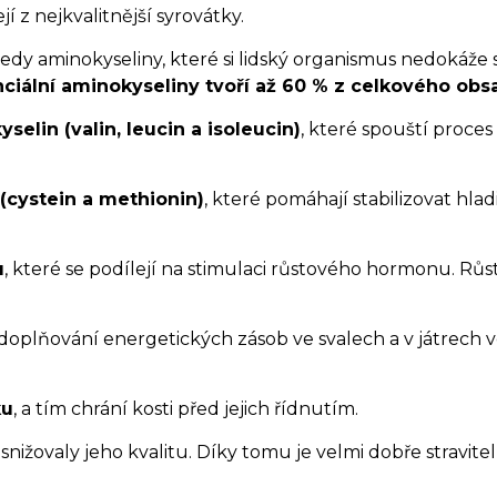
jí z nejkvalitnější syrovátky.
 tedy aminokyseliny, které si lidský organismus nedokáže 
ciální aminokyseliny tvoří až 60 % z celkového obs
elin (valin, leucin a isoleucin)
, které spouští proces
(cystein a methionin)
, které pomáhají stabilizovat hla
u
, které se podílejí na stimulaci růstového hormonu. R
doplňování energetických zásob ve svalech a v játrech
ku
, a tím chrání kosti před jejich řídnutím.
y snižovaly jeho kvalitu. Díky tomu je velmi dobře stravi