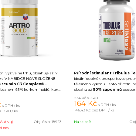
bní výživa na trhu, obsahuje až 17
Přírodní stimulant Tribulus Te
átek. V NABÍDCE NOVÉ SLOŽENÍ!
ideální doplněk pro sportovce pro 
urcumin C3 Complex®
-
tělesného výkonu. Tento přírodní p
obsahem 95 % kurkuminoidů, který
obsahu až
90% saponinů
podporu
 protizánětlivými vlastnostmi a
hladiny testosteronu, což
vede k
n
234 Kč
s DPH
H
st
- směsí trávicích enzymů pro
svalové hmoty, zlepšení síly, vy
164
Kč
č
s DPH / ks
s DPH / ks
řebávání. Nejkomplexnější
kloubní
sexuální aktivity.
Kromě toho (ko
146,43 Kč
bez DPH / ks
z DPH / ks
řená pro zdravou podporu kloubů
zemní) Tribulus Terrestris pomáhá 
 tkání. V produktu bylo použito
regeneraci duševních chorob poho
Aktivuj
Obj. číslo:
18923
Na skladě
Obj.
dlo stévie, čímž se zvyšuje jeho
odvápnění kostí, a u žen pomáhá v
cí pes
klimakteria. Zlepšuje hormonální 
organismu, zmírňuje návaly horka.