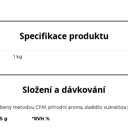
a benefity mohou ocenit stejně muž
Specifikace produktu
1 kg
Složení a dávkování
robený metodou CFM, přírodní aroma, sladidlo: sukralóza (
5 g
*RVH %