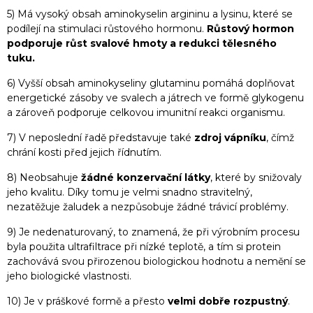
5) Má vysoký obsah aminokyselin argininu a lysinu, které se
podílejí na stimulaci růstového hormonu.
Růstový hormon
podporuje růst svalové hmoty a redukci tělesného
tuku.
6) Vyšší obsah aminokyseliny glutaminu pomáhá doplňovat
energetické zásoby ve svalech a játrech ve formě glykogenu
a zároveň podporuje celkovou imunitní reakci organismu.
7) V neposlední řadě představuje také
zdroj vápníku
, čímž
chrání kosti před jejich řídnutím.
8) Neobsahuje
žádné konzervační látky
, které by snižovaly
jeho kvalitu. Díky tomu je velmi snadno stravitelný,
nezatěžuje žaludek a nezpůsobuje žádné trávicí problémy.
9) Je nedenaturovaný, to znamená, že při výrobním procesu
byla použita ultrafiltrace při nízké teplotě, a tím si protein
zachovává svou přirozenou biologickou hodnotu a nemění se
jeho biologické vlastnosti.
10) Je v práškové formě a přesto
velmi dobře rozpustný
.