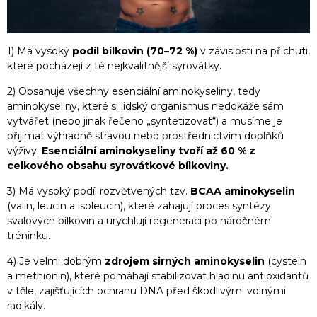
1) Má vysoký
podíl bílkovin (70–72 %)
v závislosti na příchuti,
které pocházejí z té nejkvalitnější syrovátky.
2) Obsahuje všechny esenciální aminokyseliny, tedy
aminokyseliny, které si lidský organismus nedokáže sám
vytvářet (nebo jinak řečeno „syntetizovat“) a musíme je
přijímat výhradně stravou nebo prostřednictvím doplňků
výživy.
Esenciální aminokyseliny tvoří až 60 % z
celkového obsahu syrovátkové bílkoviny.
3) Má vysoký podíl rozvětvených tzv.
BCAA aminokyselin
(valin, leucin a isoleucin), které zahajují proces syntézy
svalových bílkovin a urychlují regeneraci po náročném
tréninku.
4) Je velmi dobrým
zdrojem sirných aminokyselin
(cystein
a methionin), které pomáhají stabilizovat hladinu antioxidantů
v těle, zajišťujících ochranu DNA před škodlivými volnými
radikály.