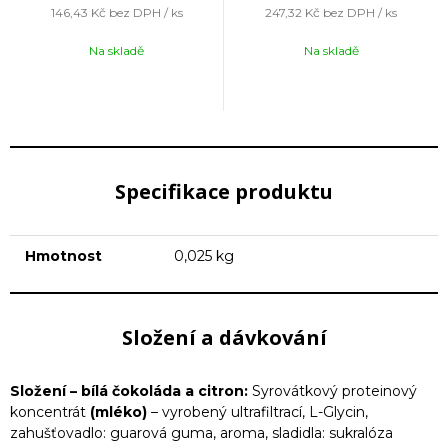
146,43 Kč
bez DPH / ks
247,32 Kč
bez DPH / ks
Na skladě
Na skladě
Specifikace produktu
Hmotnost
0,025 kg
Složení a dávkování
Složení – bílá čokoláda a citron:
Syrovátkový proteinový
koncentrát
(mléko)
– vyrobený ultrafiltrací, L-Glycin,
zahušťovadlo: guarová guma, aroma, sladidla: sukralóza