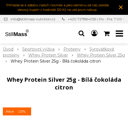
×
Přihlaste se k odběru našich novinek a jako odměnu od nás získáte
slevový kupón v hodnotě 120 Kč na váš první nákup.
info@stillmass-nutrition.cz
+420 727884059 | Po - Pia: 7:00 -
16:30
Úvod
Sportovní výživa
Proteiny
Syrovátkové
proteiny
Whey Protein Silver
Whey Protein Silver 25g
Whey Protein Silver 25g - Bílá čokoláda citron
Whey Protein Silver 25g - Bílá čokoláda
citron
Akce
-23%