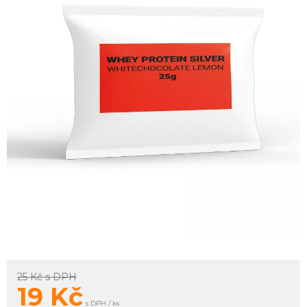
25 Kč
s DPH
19
Kč
s DPH / ks