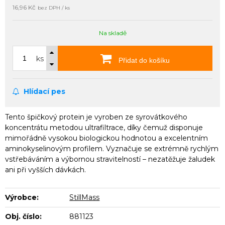
16,96 Kč
bez DPH / ks
Na skladě
ks
Přidat do košíku
Hlídací pes
Tento špičkový protein je vyroben ze syrovátkového
koncentrátu metodou ultrafiltrace, díky čemuž disponuje
mimořádně vysokou biologickou hodnotou a excelentním
aminokyselinovým profilem. Vyznačuje se extrémně rychlým
vstřebáváním a výbornou stravitelností – nezatěžuje žaludek
ani při vyšších dávkách.
Výrobce:
StillMass
Obj. číslo:
881123