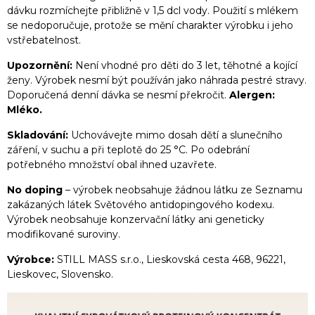
dávku rozmíchejte přibližně v 1,5 dcl vody. Použití s mlékem
se nedoporučuje, protože se mění charakter výrobku i jeho
vstřebatelnost.
Upozornění:
Není vhodné pro děti do 3 let, těhotné a kojící
ženy. Výrobek nesmí být používán jako náhrada pestré stravy.
Doporučená denní dávka se nesmí překročit.
Alergen:
Mléko.
Skladování:
Uchovávejte mimo dosah dětí a slunečního
záření, v suchu a při teplotě do 25 °C. Po odebrání
potřebného množství obal ihned uzavřete.
No doping
– výrobek neobsahuje žádnou látku ze Seznamu
zakázaných látek Světového antidopingového kodexu.
Výrobek neobsahuje konzervační látky ani geneticky
modifikované suroviny.
Výrobce:
STILL MASS s.r.o., Lieskovská cesta 468, 96221,
Lieskovec, Slovensko.