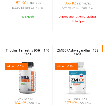
182
Kč
955
Kč
s DPH / ks
s DPH / ks
162,50 Kč
bez DPH / ks
852,68 Kč
bez DPH / ks
Na skladě
Vyprodáno – Aktivuj službu:
Hlídací pes
Tribulus Terrestris 90% - 140
ZMB6+Ashwagandha - 138
Caps
Caps
Akce
-30%
Akce
-29%
234 Kč
s DPH
390 Kč
s DPH
164
Kč
277
Kč
s DPH / ks
s DPH / ks