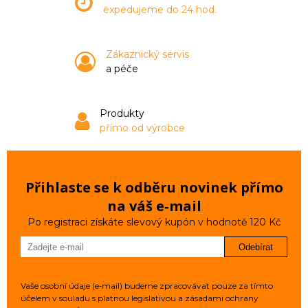
expedujeme do 24 hod.
Zákaznický servis
a péče
Produkty
přímo od výrobce
Přihlaste se k odběru novinek přímo
na váš e‑mail
Po registraci získáte slevový kupón v hodnotě 120 Kč
Odebírat
Vaše osobní údaje (e‑mail) budeme zpracovávat pouze za tímto
účelem v souladu s platnou legislativou a zásadami ochrany