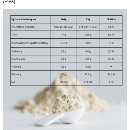
(E955).