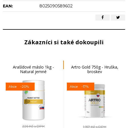
EAN:
8025090589602
Zákazníci si také dokoupili
Arašídové máslo 1kg -
Artro Gold 750g - Hruška,
Natural jemné
broskev
Akce
-20%
Akce
-17%
226 Kč
s DPH
1 157 Kč
s DPH