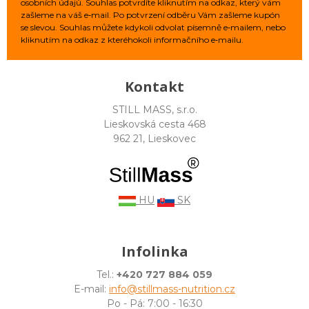
osobních údajů. Souhlas potvrdíte kliknutím na odkaz, který vám
zašleme na váš e‑mail. Po potvrzení odběru Vám zašleme kupón
se slevou. Souhlas můžete kdykoli odvolat písemně e‑mailem, nebo
kliknutím na odkaz z kteréhokoli informačního e‑mailu.
Kontakt
STILL MASS, s.r.o.
Lieskovská cesta 468
962 21, Lieskovec
HU
SK
Infolinka
Tel.:
+420 727 884 059
E-mail:
info@stillmass-nutrition.cz
Po - Pá: 7:00 - 16:30