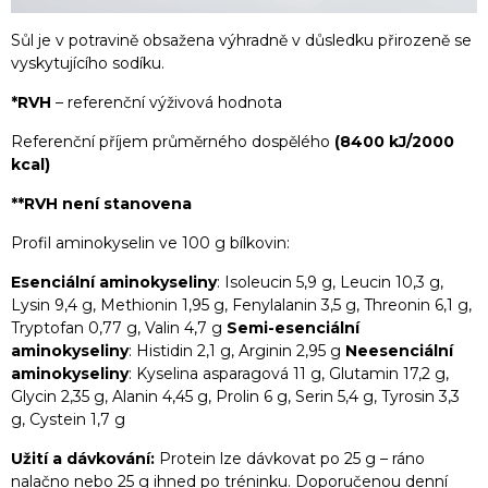
Sůl je v potravině obsažena výhradně v důsledku přirozeně se
vyskytujícího sodíku.
*RVH
– referenční výživová hodnota
Referenční příjem průměrného dospělého
(8400 kJ/2000
kcal)
**RVH
není stanovena
Profil aminokyselin ve 100 g bílkovin:
Esenciální aminokyseliny
: Isoleucin 5,9 g, Leucin 10,3 g,
Lysin 9,4 g, Methionin 1,95 g, Fenylalanin 3,5 g, Threonin 6,1 g,
Tryptofan 0,77 g, Valin 4,7 g
Semi-esenciální
aminokyseliny
: Histidin 2,1 g, Arginin 2,95 g
Neesenciální
aminokyseliny
: Kyselina asparagová 11 g, Glutamin 17,2 g,
Glycin 2,35 g, Alanin 4,45 g, Prolin 6 g, Serin 5,4 g, Tyrosin 3,3
g, Cystein 1,7 g
Užití a dávkování:
Protein lze dávkovat po 25 g – ráno
nalačno nebo 25 g ihned po tréninku. Doporučenou denní