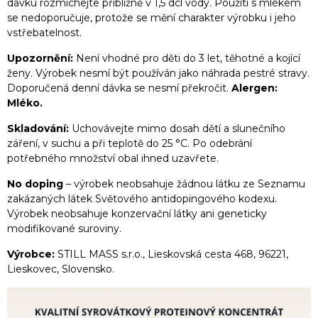
dávku rozmíchejte přibližně v 1,5 dcl vody. Použití s mlékem
se nedoporučuje, protože se mění charakter výrobku i jeho
vstřebatelnost.
Upozornění:
Není vhodné pro děti do 3 let, těhotné a kojící
ženy. Výrobek nesmí být používán jako náhrada pestré stravy.
Doporučená denní dávka se nesmí překročit.
Alergen:
Mléko.
Skladování:
Uchovávejte mimo dosah dětí a slunečního
záření, v suchu a při teplotě do 25 °C. Po odebrání
potřebného množství obal ihned uzavřete.
No doping
– výrobek neobsahuje žádnou látku ze Seznamu
zakázaných látek Světového antidopingového kodexu.
Výrobek neobsahuje konzervační látky ani geneticky
modifikované suroviny.
Výrobce:
STILL MASS s.r.o., Lieskovská cesta 468, 96221,
Lieskovec, Slovensko.