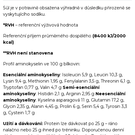
Sůl je v potravině obsažena výhradně v důsledku přirozeně se
vyskytujícího sodíku.
*RVH
– referenční výživová hodnota
Referenční příjem průměrného dospělého
(8400 kJ/2000
kcal)
**RVH
není stanovena
Profil aminokyselin ve 100 g bílkovin:
Esenciální aminokyseliny
: Isoleucin 5,9 g, Leucin 10,3 g,
Lysin 9,4 g, Methionin 1,95 g, Fenylalanin 3,5 g, Threonin 6,1 g,
Tryptofan 0,77 g, Valin 4,7 g
Semi-esenciální
aminokyseliny
: Histidin 2,1 g, Arginin 2,95 g
Neesenciální
aminokyseliny
: Kyselina asparagová 11 g, Glutamin 17,2 g,
Glycin 2,35 g, Alanin 4,45 g, Prolin 6 g, Serin 5,4 g, Tyrosin 3,3
g, Cystein 1,7 g
Užití a dávkování:
Protein lze dávkovat po 25 g – ráno
nalačno nebo 25 g ihned po tréninku. Doporučenou denní