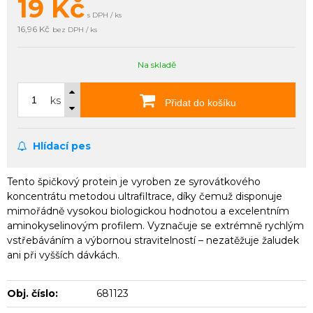
19
Kč
s DPH / ks
16,96 Kč
bez DPH / ks
Na skladě
ks
Přidat do košíku
Hlídací pes
Tento špičkový protein je vyroben ze syrovátkového
koncentrátu metodou ultrafiltrace, díky čemuž disponuje
mimořádně vysokou biologickou hodnotou a excelentním
aminokyselinovým profilem. Vyznačuje se extrémně rychlým
vstřebáváním a výbornou stravitelností – nezatěžuje žaludek
ani při vyšších dávkách.
Obj. číslo:
681123