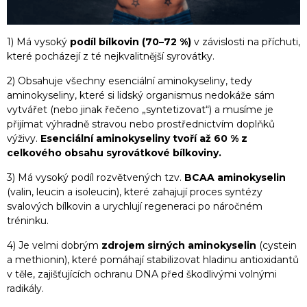
1) Má vysoký
podíl bílkovin (70–72 %)
v závislosti na příchuti,
které pocházejí z té nejkvalitnější syrovátky.
2) Obsahuje všechny esenciální aminokyseliny, tedy
aminokyseliny, které si lidský organismus nedokáže sám
vytvářet (nebo jinak řečeno „syntetizovat“) a musíme je
přijímat výhradně stravou nebo prostřednictvím doplňků
výživy.
Esenciální aminokyseliny tvoří až 60 % z
celkového obsahu syrovátkové bílkoviny.
3) Má vysoký podíl rozvětvených tzv.
BCAA aminokyselin
(valin, leucin a isoleucin), které zahajují proces syntézy
svalových bílkovin a urychlují regeneraci po náročném
tréninku.
4) Je velmi dobrým
zdrojem sirných aminokyselin
(cystein
a methionin), které pomáhají stabilizovat hladinu antioxidantů
v těle, zajišťujících ochranu DNA před škodlivými volnými
radikály.