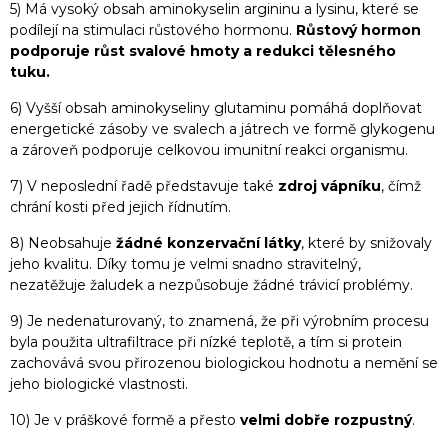
5) Má vysoký obsah aminokyselin argininu a lysinu, které se
podílejí na stimulaci růstového hormonu.
Růstový hormon
podporuje růst svalové hmoty a redukci tělesného
tuku.
6) Vyšší obsah aminokyseliny glutaminu pomáhá doplňovat
energetické zásoby ve svalech a játrech ve formě glykogenu
a zároveň podporuje celkovou imunitní reakci organismu.
7) V neposlední řadě představuje také
zdroj vápníku
, čímž
chrání kosti před jejich řídnutím.
8) Neobsahuje
žádné konzervační látky
, které by snižovaly
jeho kvalitu. Díky tomu je velmi snadno stravitelný,
nezatěžuje žaludek a nezpůsobuje žádné trávicí problémy.
9) Je nedenaturovaný, to znamená, že při výrobním procesu
byla použita ultrafiltrace při nízké teplotě, a tím si protein
zachovává svou přirozenou biologickou hodnotu a nemění se
jeho biologické vlastnosti.
10) Je v práškové formě a přesto
velmi dobře rozpustný
.