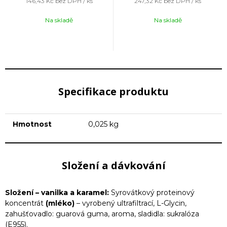
146,43 Kč
bez DPH / ks
247,32 Kč
bez DPH / ks
Na skladě
Na skladě
Specifikace produktu
Hmotnost
0,025 kg
Složení a dávkování
Složení – vanilka a karamel:
Syrovátkový proteinový
koncentrát
(mléko)
– vyrobený ultrafiltrací, L-Glycin,
zahušťovadlo: guarová guma, aroma, sladidla: sukralóza
(E955).