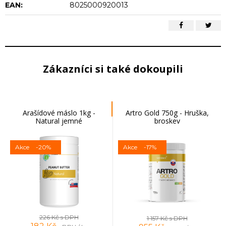
EAN:
8025000920013
Zákazníci si také dokoupili
Arašídové máslo 1kg -
Artro Gold 750g - Hruška,
Natural jemné
broskev
Akce
-20%
Akce
-17%
226 Kč
s DPH
1 157 Kč
s DPH