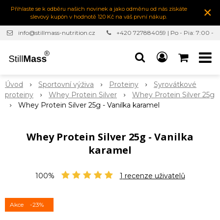
×
Přihlaste se k odběru našich novinek a jako odměnu od nás získáte
slevový kupón v hodnotě 120 Kč na váš první nákup.
info@stillmass-nutrition.cz
+420 727884059 | Po - Pia: 7:00 -
16:30
Úvod
Sportovní výživa
Proteiny
Syrovátkové
proteiny
Whey Protein Silver
Whey Protein Silver 25g
Whey Protein Silver 25g - Vanilka karamel
Whey Protein Silver 25g - Vanilka
karamel
100%
1
recenze uživatelů
Akce
-23%