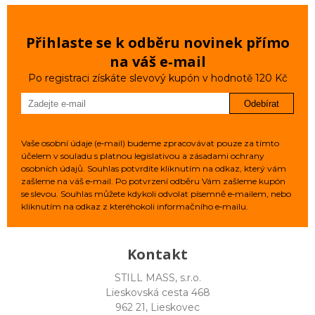
Přihlaste se k odběru novinek přímo
na váš e‑mail
Po registraci získáte slevový kupón v hodnotě 120 Kč
Odebírat
Vaše osobní údaje (e‑mail) budeme zpracovávat pouze za tímto
účelem v souladu s platnou legislativou a zásadami ochrany
osobních údajů. Souhlas potvrdíte kliknutím na odkaz, který vám
zašleme na váš e‑mail. Po potvrzení odběru Vám zašleme kupón
se slevou. Souhlas můžete kdykoli odvolat písemně e‑mailem, nebo
kliknutím na odkaz z kteréhokoli informačního e‑mailu.
Kontakt
STILL MASS, s.r.o.
Lieskovská cesta 468
962 21, Lieskovec