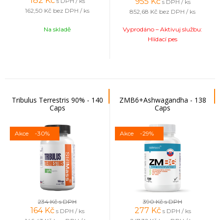
182
Kč
955
Kč
s DPH / ks
s DPH / ks
162,50 Kč
bez DPH / ks
852,68 Kč
bez DPH / ks
Na skladě
Vyprodáno – Aktivuj službu:
Hlídací pes
Tribulus Terrestris 90% - 140
ZMB6+Ashwagandha - 138
Caps
Caps
Akce
-30%
Akce
-29%
234 Kč
s DPH
390 Kč
s DPH
164
Kč
277
Kč
s DPH / ks
s DPH / ks