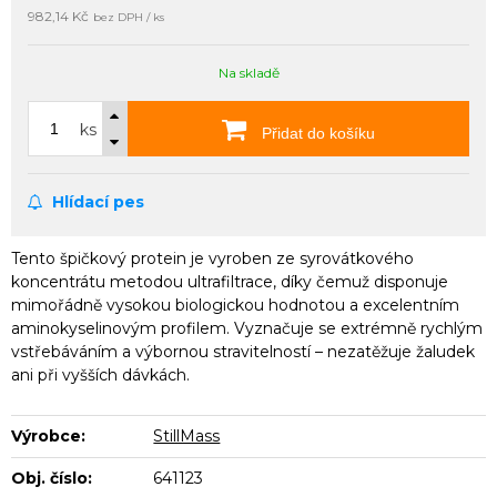
982,14 Kč
bez DPH / ks
Na skladě
ks
Přidat do košíku
Hlídací pes
Tento špičkový protein je vyroben ze syrovátkového
koncentrátu metodou ultrafiltrace, díky čemuž disponuje
mimořádně vysokou biologickou hodnotou a excelentním
aminokyselinovým profilem. Vyznačuje se extrémně rychlým
vstřebáváním a výbornou stravitelností – nezatěžuje žaludek
ani při vyšších dávkách.
Výrobce:
StillMass
Obj. číslo:
641123