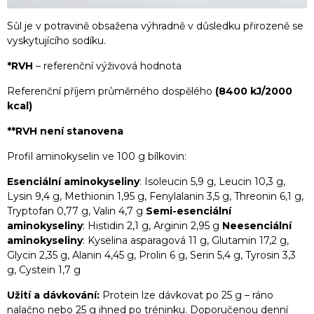
Sůl je v potravině obsažena výhradně v důsledku přirozeně se
vyskytujícího sodíku.
*RVH
– referenční výživová hodnota
Referenční příjem průměrného dospělého
(8400 kJ/2000
kcal)
**RVH
není stanovena
Profil aminokyselin ve 100 g bílkovin:
Esenciální aminokyseliny
: Isoleucin 5,9 g, Leucin 10,3 g,
Lysin 9,4 g, Methionin 1,95 g, Fenylalanin 3,5 g, Threonin 6,1 g,
Tryptofan 0,77 g, Valin 4,7 g
Semi-esenciální
aminokyseliny
: Histidin 2,1 g, Arginin 2,95 g
Neesenciální
aminokyseliny
: Kyselina asparagová 11 g, Glutamin 17,2 g,
Glycin 2,35 g, Alanin 4,45 g, Prolin 6 g, Serin 5,4 g, Tyrosin 3,3
g, Cystein 1,7 g
Užití a dávkování:
Protein lze dávkovat po 25 g – ráno
nalačno nebo 25 g ihned po tréninku. Doporučenou denní