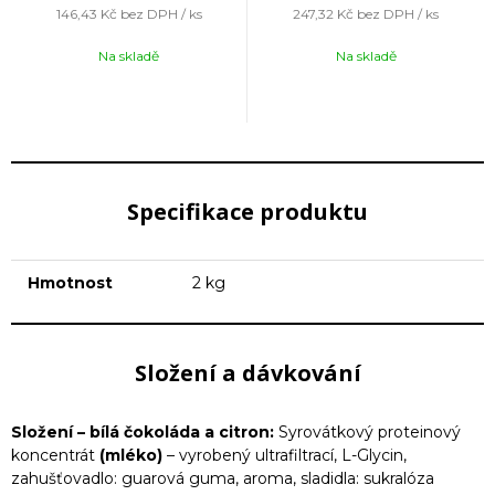
146,43 Kč
bez DPH / ks
247,32 Kč
bez DPH / ks
Na skladě
Na skladě
Specifikace produktu
Hmotnost
2 kg
Složení a dávkování
Složení – bílá čokoláda a citron:
Syrovátkový proteinový
koncentrát
(mléko)
– vyrobený ultrafiltrací, L-Glycin,
zahušťovadlo: guarová guma, aroma, sladidla: sukralóza