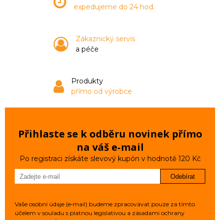
expedujeme do 24 hod.
Zákaznický servis
a péče
Produkty
přímo od výrobce
Přihlaste se k odběru novinek přímo
na váš e‑mail
Po registraci získáte slevový kupón v hodnotě 120 Kč
Odebírat
Vaše osobní údaje (e‑mail) budeme zpracovávat pouze za tímto
účelem v souladu s platnou legislativou a zásadami ochrany