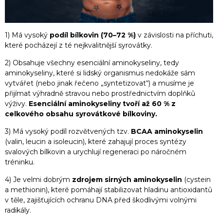
1) Má vysoký
podíl bílkovin (70–72 %)
v závislosti na příchuti,
které pocházejí z té nejkvalitnější syrovátky.
2) Obsahuje všechny esenciální aminokyseliny, tedy
aminokyseliny, které si lidský organismus nedokáže sám
vytvářet (nebo jinak řečeno „syntetizovat“) a musíme je
přijímat výhradně stravou nebo prostřednictvím doplňků
výživy.
Esenciální aminokyseliny tvoří až 60 % z
celkového obsahu syrovátkové bílkoviny.
3) Má vysoký podíl rozvětvených tzv.
BCAA aminokyselin
(valin, leucin a isoleucin), které zahajují proces syntézy
svalových bílkovin a urychlují regeneraci po náročném
tréninku.
4) Je velmi dobrým
zdrojem sirných aminokyselin
(cystein
a methionin), které pomáhají stabilizovat hladinu antioxidantů
v těle, zajišťujících ochranu DNA před škodlivými volnými
radikály.