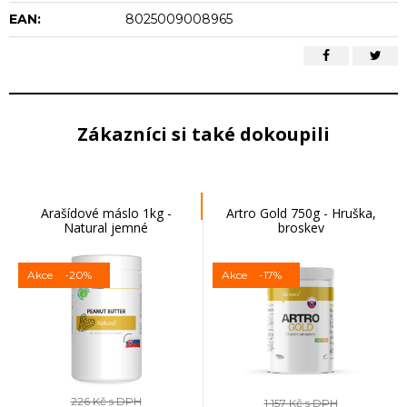
EAN:
8025009008965
Zákazníci si také dokoupili
Arašídové máslo 1kg -
Artro Gold 750g - Hruška,
Natural jemné
broskev
Akce
-20%
Akce
-17%
226 Kč
s DPH
1 157 Kč
s DPH