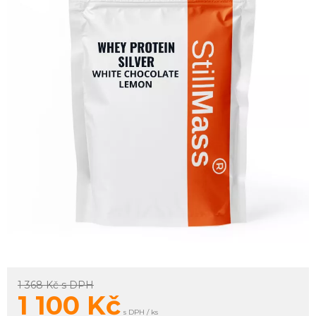
1 368 Kč
s DPH
1 100
Kč
s DPH / ks