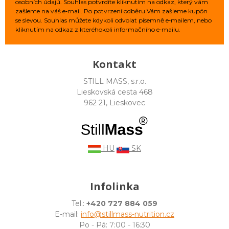
osobních údajů. Souhlas potvrdíte kliknutím na odkaz, který vám
zašleme na váš e‑mail. Po potvrzení odběru Vám zašleme kupón
se slevou. Souhlas můžete kdykoli odvolat písemně e‑mailem, nebo
kliknutím na odkaz z kteréhokoli informačního e‑mailu.
Kontakt
STILL MASS, s.r.o.
Lieskovská cesta 468
962 21, Lieskovec
HU
SK
Infolinka
Tel.:
+420 727 884 059
E-mail:
info@stillmass-nutrition.cz
Po - Pá: 7:00 - 16:30