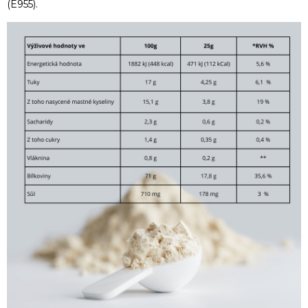
(E955).