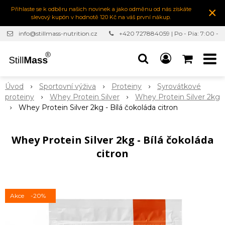
×
Přihlaste se k odběru našich novinek a jako odměnu od nás získáte
slevový kupón v hodnotě 120 Kč na váš první nákup.
info@stillmass-nutrition.cz
+420 727884059 | Po - Pia: 7:00 -
16:30
Úvod
Sportovní výživa
Proteiny
Syrovátkové
proteiny
Whey Protein Silver
Whey Protein Silver 2kg
Whey Protein Silver 2kg - Bílá čokoláda citron
Whey Protein Silver 2kg - Bílá čokoláda
citron
Akce
-20%