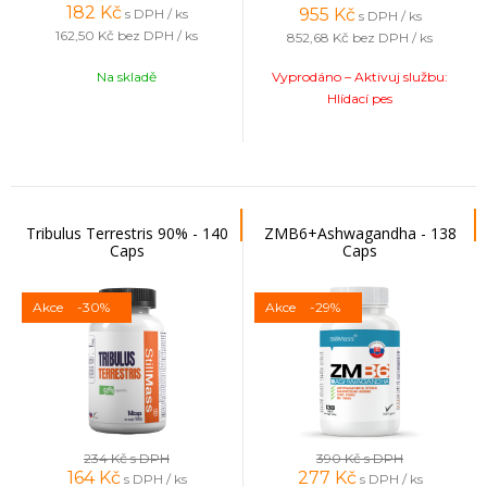
182
Kč
955
Kč
s DPH / ks
s DPH / ks
162,50 Kč
bez DPH / ks
852,68 Kč
bez DPH / ks
Na skladě
Vyprodáno – Aktivuj službu:
Hlídací pes
Tribulus Terrestris 90% - 140
ZMB6+Ashwagandha - 138
Caps
Caps
Akce
-30%
Akce
-29%
234 Kč
s DPH
390 Kč
s DPH
164
Kč
277
Kč
s DPH / ks
s DPH / ks