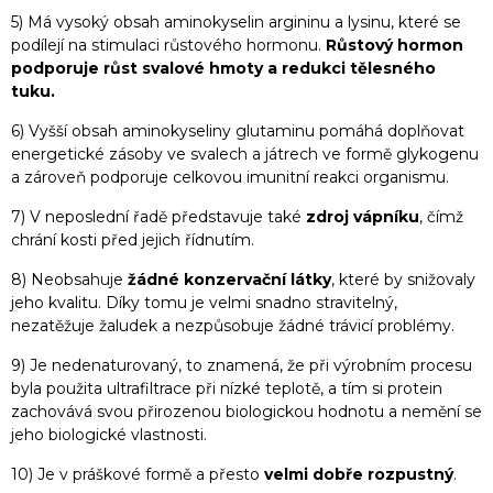
5) Má vysoký obsah aminokyselin argininu a lysinu, které se
podílejí na stimulaci růstového hormonu.
Růstový hormon
podporuje růst svalové hmoty a redukci tělesného
tuku.
6) Vyšší obsah aminokyseliny glutaminu pomáhá doplňovat
energetické zásoby ve svalech a játrech ve formě glykogenu
a zároveň podporuje celkovou imunitní reakci organismu.
7) V neposlední řadě představuje také
zdroj vápníku
, čímž
chrání kosti před jejich řídnutím.
8) Neobsahuje
žádné konzervační látky
, které by snižovaly
jeho kvalitu. Díky tomu je velmi snadno stravitelný,
nezatěžuje žaludek a nezpůsobuje žádné trávicí problémy.
9) Je nedenaturovaný, to znamená, že při výrobním procesu
byla použita ultrafiltrace při nízké teplotě, a tím si protein
zachovává svou přirozenou biologickou hodnotu a nemění se
jeho biologické vlastnosti.
10) Je v práškové formě a přesto
velmi dobře rozpustný
.