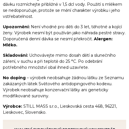
dávku rozmíchejte přibližně v 1,5 dcl vody. Použití s mlékem
se nedoporučuje, protože se mění charakter výrobku i jeho
vstřebatelnost.
Upozornění:
Není vhodné pro děti do 3 let, těhotné a kojící
ženy. Výrobek nesmí být používán jako náhrada pestré stravy.
Doporučená denní dávka se nesmí překročit.
Alergen:
Mléko.
Skladování:
Uchovávejte mimo dosah dětí a slunečního
záření, v suchu a při teplotě do 25 °C. Po odebrání
potřebného množství obal ihned uzavřete.
No doping
– výrobek neobsahuje žádnou látku ze Seznamu
zakázaných látek Světového antidopingového kodexu.
Výrobek neobsahuje konzervační látky ani geneticky
modifikované suroviny.
Výrobce:
STILL MASS s.r.o., Lieskovská cesta 468, 96221,
Lieskovec, Slovensko.