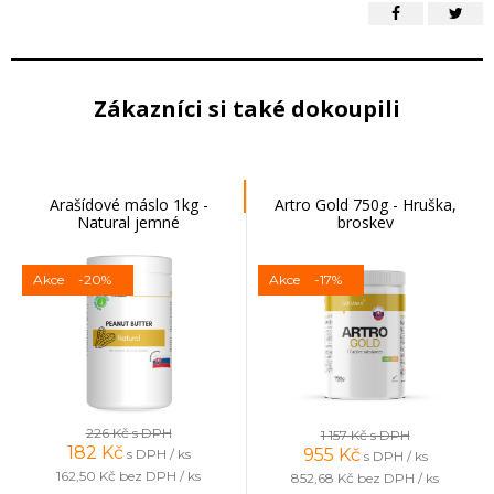
Zákazníci si také dokoupili
Arašídové máslo 1kg -
Artro Gold 750g - Hruška,
Natural jemné
broskev
Akce
-20%
Akce
-17%
226 Kč
s DPH
1 157 Kč
s DPH
182
Kč
955
Kč
s DPH / ks
s DPH / ks
162,50 Kč
bez DPH / ks
852,68 Kč
bez DPH / ks