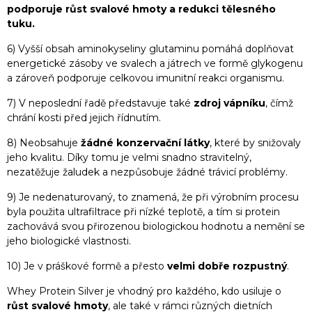
podporuje růst svalové hmoty a redukci tělesného
tuku.
6) Vyšší obsah aminokyseliny glutaminu pomáhá doplňovat
energetické zásoby ve svalech a játrech ve formě glykogenu
a zároveň podporuje celkovou imunitní reakci organismu.
7) V neposlední řadě představuje také
zdroj vápníku
, čímž
chrání kosti před jejich řídnutím.
8) Neobsahuje
žádné konzervační látky
, které by snižovaly
jeho kvalitu. Díky tomu je velmi snadno stravitelný,
nezatěžuje žaludek a nezpůsobuje žádné trávicí problémy.
9) Je nedenaturovaný, to znamená, že při výrobním procesu
byla použita ultrafiltrace při nízké teplotě, a tím si protein
zachovává svou přirozenou biologickou hodnotu a nemění se
jeho biologické vlastnosti.
10) Je v práškové formě a přesto
velmi dobře rozpustný
.
Whey Protein Silver je vhodný pro každého, kdo usiluje o
růst svalové hmoty
, ale také v rámci různých dietních