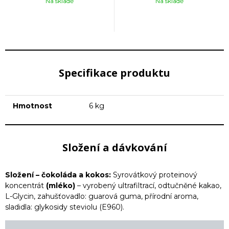
Na skladě
Na skladě
Specifikace produktu
Hmotnost
6 kg
Složení a dávkování
Složení – čokoláda a kokos:
Syrovátkový proteinový
koncentrát
(mléko)
– vyrobený ultrafiltrací, odtučněné kakao,
L-Glycin, zahušťovadlo: guarová guma, přírodní aroma,
sladidla: glykosidy steviolu (E960).