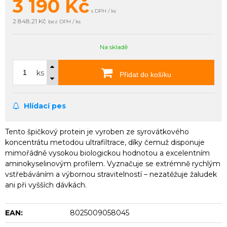
3 190
Kč
s DPH / ks
2 848,21 Kč
bez DPH / ks
Na skladě
ks
Přidat do košíku
Hlídací pes
Tento špičkový protein je vyroben ze syrovátkového
koncentrátu metodou ultrafiltrace, díky čemuž disponuje
mimořádně vysokou biologickou hodnotou a excelentním
aminokyselinovým profilem. Vyznačuje se extrémně rychlým
vstřebáváním a výbornou stravitelností – nezatěžuje žaludek
ani při vyšších dávkách.
EAN:
8025009058045