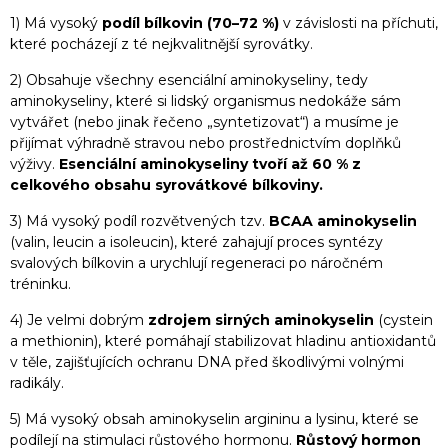
1) Má vysoký
podíl bílkovin (70–72 %)
v závislosti na příchuti,
které pocházejí z té nejkvalitnější syrovátky.
2) Obsahuje všechny esenciální aminokyseliny, tedy
aminokyseliny, které si lidský organismus nedokáže sám
vytvářet (nebo jinak řečeno „syntetizovat“) a musíme je
přijímat výhradně stravou nebo prostřednictvím doplňků
výživy.
Esenciální aminokyseliny tvoří až 60 % z
celkového obsahu syrovátkové bílkoviny.
3) Má vysoký podíl rozvětvených tzv.
BCAA aminokyselin
(valin, leucin a isoleucin), které zahajují proces syntézy
svalových bílkovin a urychlují regeneraci po náročném
tréninku.
4) Je velmi dobrým
zdrojem sirných aminokyselin
(cystein
a methionin), které pomáhají stabilizovat hladinu antioxidantů
v těle, zajišťujících ochranu DNA před škodlivými volnými
radikály.
5) Má vysoký obsah aminokyselin argininu a lysinu, které se
podílejí na stimulaci růstového hormonu.
Růstový hormon