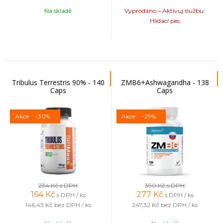
Na skladě
Vyprodáno – Aktivuj službu:
Hlídací pes
Tribulus Terrestris 90% - 140
ZMB6+Ashwagandha - 138
Caps
Caps
Akce
-30%
Akce
-29%
234 Kč
s DPH
390 Kč
s DPH
164
Kč
277
Kč
s DPH / ks
s DPH / ks
146,43 Kč
bez DPH / ks
247,32 Kč
bez DPH / ks