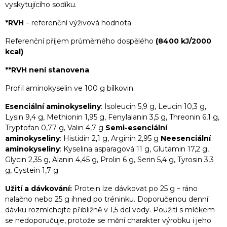
vyskytujícího sodíku.
*RVH
– referenční výživová hodnota
Referenční příjem průměrného dospělého
(8400 kJ/2000
kcal)
**RVH
není stanovena
Profil aminokyselin ve 100 g bílkovin:
Esenciální aminokyseliny
: Isoleucin 5,9 g, Leucin 10,3 g,
Lysin 9,4 g, Methionin 1,95 g, Fenylalanin 3,5 g, Threonin 6,1 g,
Tryptofan 0,77 g, Valin 4,7 g
Semi-esenciální
aminokyseliny
: Histidin 2,1 g, Arginin 2,95 g
Neesenciální
aminokyseliny
: Kyselina asparagová 11 g, Glutamin 17,2 g,
Glycin 2,35 g, Alanin 4,45 g, Prolin 6 g, Serin 5,4 g, Tyrosin 3,3
g, Cystein 1,7 g
Užití a dávkování:
Protein lze dávkovat po 25 g – ráno
nalačno nebo 25 g ihned po tréninku. Doporučenou denní
dávku rozmíchejte přibližně v 1,5 dcl vody. Použití s mlékem
se nedoporučuje, protože se mění charakter výrobku i jeho