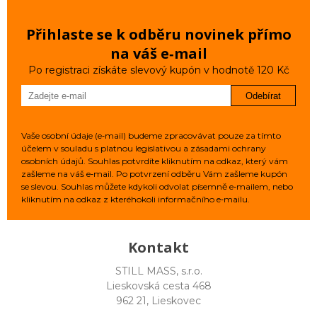
Přihlaste se k odběru novinek přímo
na váš e‑mail
Po registraci získáte slevový kupón v hodnotě 120 Kč
Odebírat
Vaše osobní údaje (e‑mail) budeme zpracovávat pouze za tímto
účelem v souladu s platnou legislativou a zásadami ochrany
osobních údajů. Souhlas potvrdíte kliknutím na odkaz, který vám
zašleme na váš e‑mail. Po potvrzení odběru Vám zašleme kupón
se slevou. Souhlas můžete kdykoli odvolat písemně e‑mailem, nebo
kliknutím na odkaz z kteréhokoli informačního e‑mailu.
Kontakt
STILL MASS, s.r.o.
Lieskovská cesta 468
962 21, Lieskovec