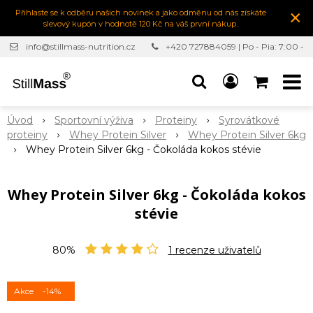
×
Přihlaste se k odběru našich novinek a jako odměnu od nás získáte
slevový kupón v hodnotě 120 Kč na váš první nákup.
info@stillmass-nutrition.cz
+420 727884059 | Po - Pia: 7:00 -
16:30
Úvod
Sportovní výživa
Proteiny
Syrovátkové
proteiny
Whey Protein Silver
Whey Protein Silver 6kg
Whey Protein Silver 6kg - Čokoláda kokos stévie
Whey Protein Silver 6kg - Čokoláda kokos
stévie
80%
1
recenze uživatelů
Akce
-14%