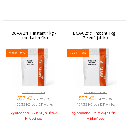
BCAA 2:1:1 Instant 1kg -
BCAA 2:1:1 Instant 1kg -
Limetka hruška
Zelené jablko
Akce
-16%
Akce
-16%
663 Kč
s DPH
663 Kč
s DPH
557
Kč
557
Kč
s DPH / ks
s DPH / ks
497,32 Kč
bez DPH / ks
497,32 Kč
bez DPH / ks
Vyprodáno – Aktivuj službu:
Vyprodáno – Aktivuj službu:
Hlídací pes
Hlídací pes