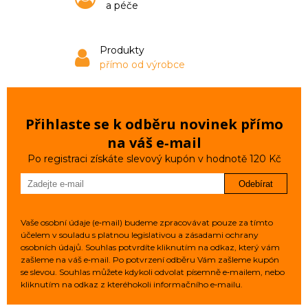
a péče
Produkty
přímo od výrobce
Přihlaste se k odběru novinek přímo
na váš e‑mail
Po registraci získáte slevový kupón v hodnotě 120 Kč
Odebírat
Vaše osobní údaje (e‑mail) budeme zpracovávat pouze za tímto
účelem v souladu s platnou legislativou a zásadami ochrany
osobních údajů. Souhlas potvrdíte kliknutím na odkaz, který vám
zašleme na váš e‑mail. Po potvrzení odběru Vám zašleme kupón
se slevou. Souhlas můžete kdykoli odvolat písemně e‑mailem, nebo
kliknutím na odkaz z kteréhokoli informačního e‑mailu.