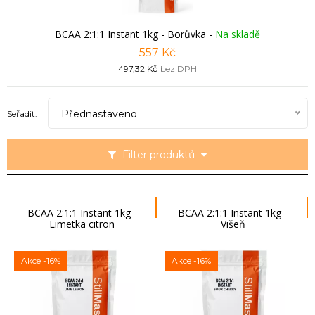
BCAA 2:1:1 Instant 1kg - Borůvka
-
Na skladě
557 Kč
497,32 Kč
bez DPH
Přednastaveno
Seřadit:
Filter produktů
BCAA 2:1:1 Instant 1kg -
BCAA 2:1:1 Instant 1kg -
Limetka citron
Višeň
Akce
-16%
Akce
-16%