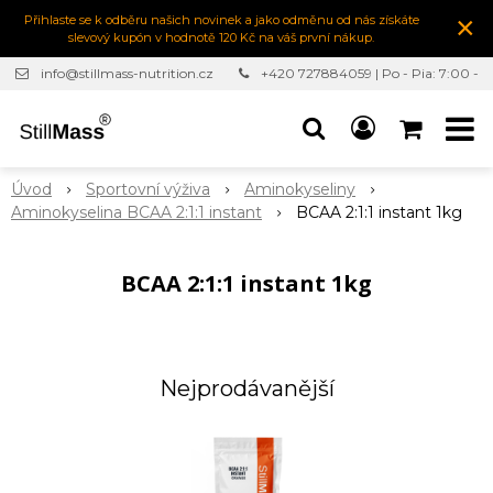
×
Přihlaste se k odběru našich novinek a jako odměnu od nás získáte
slevový kupón v hodnotě 120 Kč na váš první nákup.
info@stillmass-nutrition.cz
+420 727884059 | Po - Pia: 7:00 -
16:30
Úvod
Sportovní výživa
Aminokyseliny
Aminokyselina BCAA 2:1:1 instant
BCAA 2:1:1 instant 1kg
BCAA 2:1:1 instant 1kg
Nejprodávanější