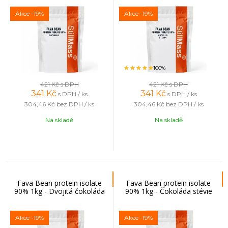
Akce
-19%
Akce
-19%
100%
421 Kč
s DPH
421 Kč
s DPH
341
Kč
341
Kč
s DPH / ks
s DPH / ks
304,46 Kč
bez DPH / ks
304,46 Kč
bez DPH / ks
Na skladě
Na skladě
Fava Bean protein isolate
Fava Bean protein isolate
90% 1kg - Dvojitá čokoláda
90% 1kg - Čokoláda stévie
Akce
-19%
Akce
-19%