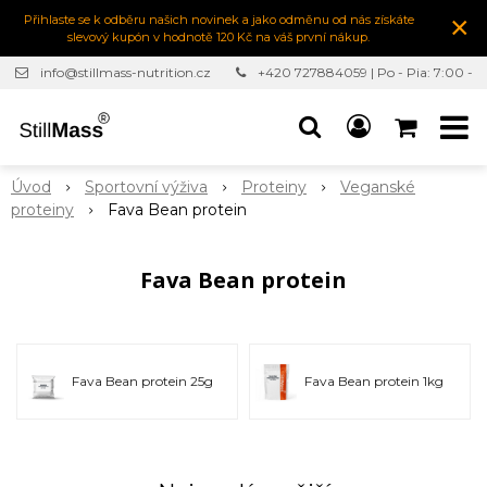
×
Přihlaste se k odběru našich novinek a jako odměnu od nás získáte
slevový kupón v hodnotě 120 Kč na váš první nákup.
info@stillmass-nutrition.cz
+420 727884059 | Po - Pia: 7:00 -
16:30
Úvod
Sportovní výživa
Proteiny
Veganské
proteiny
Fava Bean protein
Fava Bean protein
Fava Bean protein 25g
Fava Bean protein 1kg