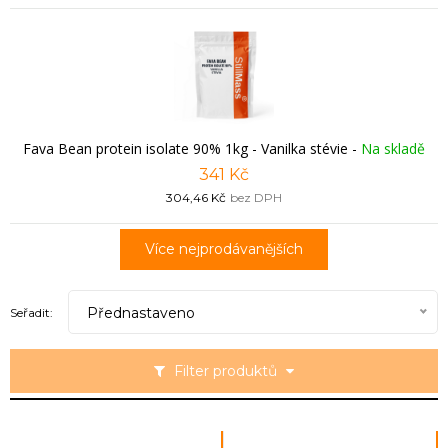
Fava Bean protein isolate 90% 1kg - Vanilka stévie
-
Na skladě
341 Kč
304,46 Kč
bez DPH
Více nejprodávanějších
Přednastaveno
Seřadit:
Filter produktů