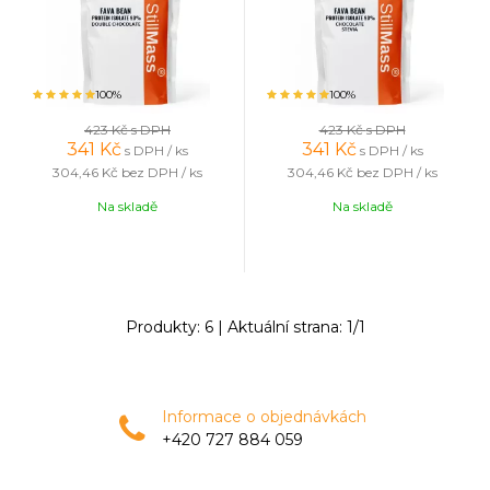
100%
100%
423 Kč
s DPH
423 Kč
s DPH
341
Kč
341
Kč
s DPH / ks
s DPH / ks
304,46 Kč
bez DPH / ks
304,46 Kč
bez DPH / ks
Na skladě
Na skladě
Produkty:
6
| Aktuální strana:
1
/
1
Informace o objednávkách
+420 727 884 059