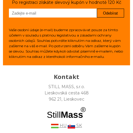
Po registraci získáte slevový kupón v hodnotě 120 Kč
Odebírat
Vaše osobní údaje (e‑mail) budeme zpracovávat pouze za tímto
účelem v souladu s platnou legislativou a zásadami ochrany
osobních údajů. Souhlas potvrdíte kliknutím na odkaz, který vám
zašleme na váš e‑mail. Po potvrzení odběru Vám zašleme kupón
se slevou. Souhlas můžete kdykoli odvolat písemně e‑mailem, nebo
kliknutím na odkaz z kteréhokoli informačního e‑mailu.
Kontakt
STILL MASS, s.r.o.
Lieskovská cesta 468
962 21, Lieskovec
HU
SK