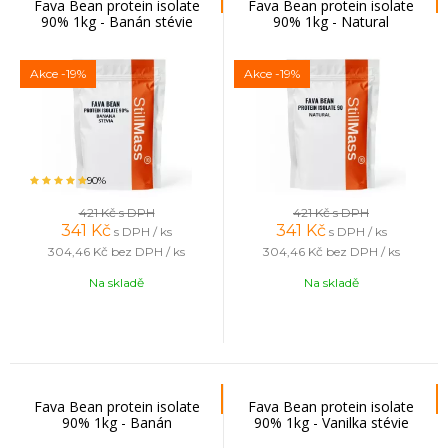
Fava Bean protein isolate
Fava Bean protein isolate
90% 1kg - Banán stévie
90% 1kg - Natural
Akce
-19%
Akce
-19%
90%
421 Kč
s DPH
421 Kč
s DPH
341
Kč
341
Kč
s DPH / ks
s DPH / ks
304,46 Kč
bez DPH / ks
304,46 Kč
bez DPH / ks
Na skladě
Na skladě
Fava Bean protein isolate
Fava Bean protein isolate
90% 1kg - Banán
90% 1kg - Vanilka stévie