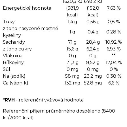
1620,5 kJ
648,2 kJ
Energetická hodnota
(381,9
(152,8
7,63 %
kcal)
kcal)
Tuky
1,4 g
0,56 g
0,8 %
z toho nasycené mastné
1 g
0,4 g
0,28 %
kyseliny
Sacharidy
71 g
28,4 g
10,92 %
z toho cukry
15,6 g
6,24 g
6,93 %
Vláknina
0 g
0 g
**
Bílkoviny
21,3 g
8,52 g
17,04 %
Sůl
0 mg
0 mg
0 %
Na (sodík)
58 mg
23,2 mg
0,38 %
Ca (vápník)
132 mg
52,8 mg
6,6 %
*RVH
- referenční výživová hodnota
Referenční příjem průměrného dospělého (8400
kJ/2000 kcal)