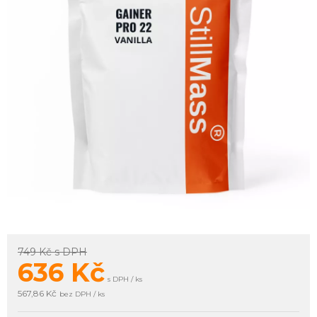
749 Kč
s DPH
636
Kč
s DPH / ks
567,86 Kč
bez DPH / ks