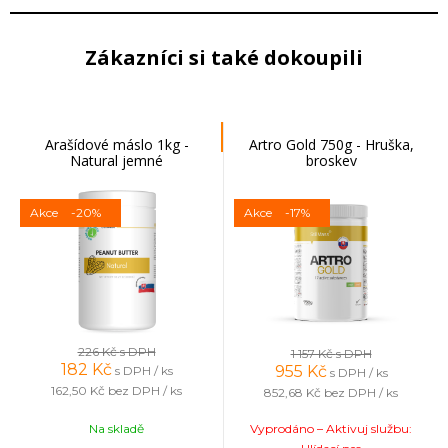
Zákazníci si také dokoupili
Arašídové máslo 1kg -
Artro Gold 750g - Hruška,
Natural jemné
broskev
Akce
-20%
Akce
-17%
226 Kč
s DPH
1 157 Kč
s DPH
182
Kč
955
Kč
s DPH / ks
s DPH / ks
162,50 Kč
bez DPH / ks
852,68 Kč
bez DPH / ks
Na skladě
Vyprodáno – Aktivuj službu: