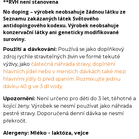
**RVH
není stanovena
No doping
– výrobek neobsahuje žádnou látku ze
Seznamu zakázaných látek Světového
antidopingového kodexu. Výrobek neobsahuje
konzervační látky ani geneticky modifikované
suroviny.
Použití a dávkování:
Používá se jako doplňkový
zdroj rychle stravitelných živin ve formě tekuté
výživy, jako
částečná náhrada stravy, doplnění
hlavních jídel nebo v menších dávkách také mezi
hlavními jídly či před spaním. Rozmixujte jednu
dávku 40 g ve 3 dl vody.
Upozornění:
Není určeno pro děti do 3 let, těhotné a
kojící ženy. Výrobek se nesmí používat jako náhrada
pestré stravy. Doporučená denní dávka se nesmí
překročit.
Alergeny:
Mléko - laktóza, v
ejce