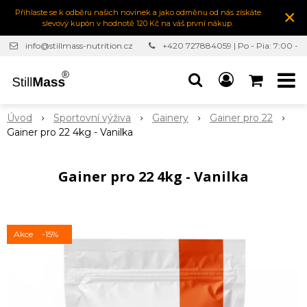
×
Přihlaste se k odběru našich novinek a jako odměnu od nás získáte
slevový kupón v hodnotě 120 Kč na váš první nákup.
info@stillmass-nutrition.cz
+420 727884059 | Po - Pia: 7:00 -
16:30
Úvod
Sportovní výživa
Gainery
Gainer pro 22
Gainer pro 22 4kg - Vanilka
Gainer pro 22 4kg - Vanilka
Akce
-15%