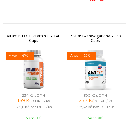
Hlídací pes
Vitamin D3 + Vitamin C - 140
ZMB6+Ashwagandha - 138
Caps
Caps
Akce
-41%
Akce
-29%
234 Kč
s DPH
390 Kč
s DPH
139
Kč
277
Kč
s DPH / ks
s DPH / ks
124,11 Kč
bez DPH / ks
247,32 Kč
bez DPH / ks
Na skladě
Na skladě