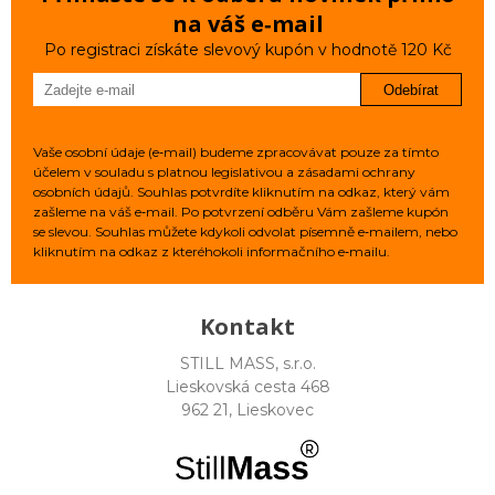
na váš e‑mail
Po registraci získáte slevový kupón v hodnotě 120 Kč
Odebírat
Vaše osobní údaje (e‑mail) budeme zpracovávat pouze za tímto
účelem v souladu s platnou legislativou a zásadami ochrany
osobních údajů. Souhlas potvrdíte kliknutím na odkaz, který vám
zašleme na váš e‑mail. Po potvrzení odběru Vám zašleme kupón
se slevou. Souhlas můžete kdykoli odvolat písemně e‑mailem, nebo
kliknutím na odkaz z kteréhokoli informačního e‑mailu.
Kontakt
STILL MASS, s.r.o.
Lieskovská cesta 468
962 21, Lieskovec