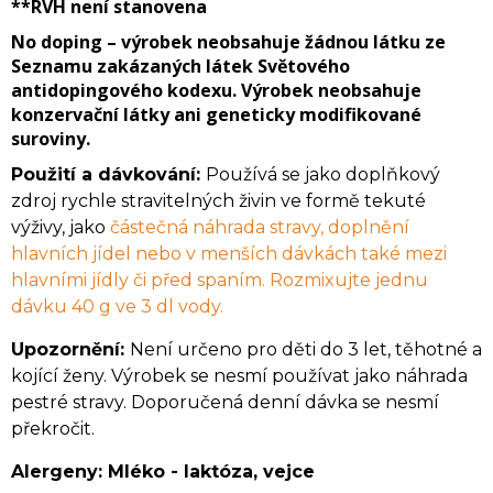
**RVH
není stanovena
No doping
– výrobek neobsahuje žádnou látku ze
Seznamu zakázaných látek Světového
antidopingového kodexu. Výrobek neobsahuje
konzervační látky ani geneticky modifikované
suroviny.
Použití a dávkování:
Používá se jako doplňkový
zdroj rychle stravitelných živin ve formě tekuté
výživy, jako
částečná náhrada stravy, doplnění
hlavních jídel nebo v menších dávkách také mezi
hlavními jídly či před spaním. Rozmixujte jednu
dávku 40 g ve 3 dl vody.
Upozornění:
Není určeno pro děti do 3 let, těhotné a
kojící ženy. Výrobek se nesmí používat jako náhrada
pestré stravy. Doporučená denní dávka se nesmí
překročit.
Alergeny:
Mléko - laktóza, v
ejce