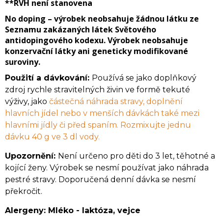
**RVH
není stanovena
No doping
– výrobek neobsahuje žádnou látku ze
Seznamu zakázaných látek Světového
antidopingového kodexu. Výrobek neobsahuje
konzervační látky ani geneticky modifikované
suroviny.
Použití a dávkování:
Používá se jako doplňkový
zdroj rychle stravitelných živin ve formě tekuté
výživy, jako
částečná náhrada stravy, doplnění
hlavních jídel nebo v menších dávkách také mezi
hlavními jídly či před spaním. Rozmixujte jednu
dávku 40 g ve 3 dl vody.
Upozornění:
Není určeno pro děti do 3 let, těhotné a
kojící ženy. Výrobek se nesmí používat jako náhrada
pestré stravy. Doporučená denní dávka se nesmí
překročit.
Alergeny:
Mléko - laktóza, v
ejce