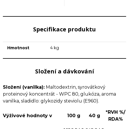
Specifikace produktu
Hmotnost
4 kg
Složení a dávkování
Složení (vanilka):
Maltodextrin, syrovátkový
proteinový koncentrát - WPC 80, glukóza, aroma
vanilka, sladidlo: glykozidy steviolu (E960).
*RVH %/
Výživové hodnoty v
100 g
40 g
RDA%