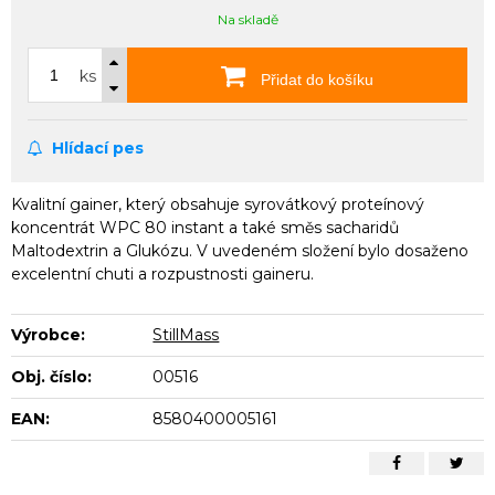
Na skladě
ks
Přidat do košíku
Hlídací pes
Kvalitní gainer, který obsahuje syrovátkový proteínový
koncentrát WPC 80 instant a také směs sacharidů
Maltodextrin a Glukózu. V uvedeném složení bylo dosaženo
excelentní chuti a rozpustnosti gaineru.
Výrobce:
StillMass
Obj. číslo:
00516
EAN:
8580400005161