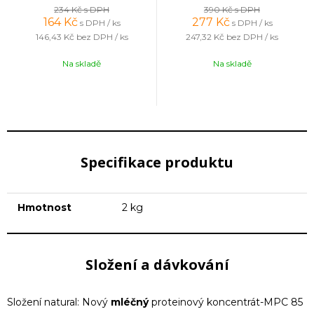
234 Kč
s DPH
390 Kč
s DPH
164
Kč
277
Kč
s DPH / ks
s DPH / ks
146,43 Kč
bez DPH / ks
247,32 Kč
bez DPH / ks
Na skladě
Na skladě
Specifikace produktu
Hmotnost
2 kg
Složení a dávkování
Složení natural: Nový
mléčný
proteinový koncentrát-MPC 85