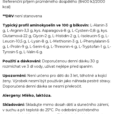
Referenční příjem průměrného dospělého (8400 kJ/2000
kcal)
**DRV
není stanovena
Typický profil aminokyselin ve 100 g bílkovin:
L-Alanin-3
g, L-Arginin-3,3 g, kys. Asparagová-8 g, L-Cystein-0,8 g, kys.
Glutamová-22 g, Glycin-2 g, L-Histidin-2 g, L-Isoleucin-5 g, L-
Leucin-10,5 g, L-Lysin-8 g, L-Methionin-3 g, L-Phenylalanin-5
g, L-Prolin-9 g, L-Serin-6 g, L-Threonin-4 g, L-Tryptofan-1 g, L-
Tyrosin-5 g, L-Valin-6 g.
Použití a dávkování:
Doporučenou denní dávku 30 g
rozmíchat ve 3 dl vody, užívat nejlépe před spaním.
Upozornění:
Není určeno pro děti do 3 let, těhotné a kojící
ženy. Výrobek nesmí být používán jako náhrada pestré stravy.
Doporučená denní dávka se nesmí překročit.
Alergeny: Mléko, laktóza.
Skladování:
Skladujte mimo dosah dětí a slunečního záření,
v suchu a při teplotě do 25°C. Po odebrání potřebného