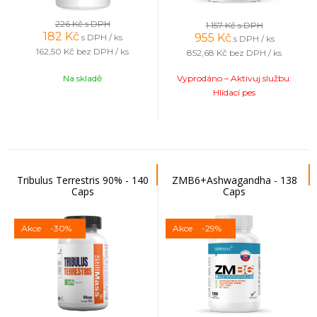
226 Kč
s DPH
1 157 Kč
s DPH
182
Kč
955
Kč
s DPH / ks
s DPH / ks
162,50 Kč
bez DPH / ks
852,68 Kč
bez DPH / ks
Na skladě
Vyprodáno – Aktivuj službu:
Hlídací pes
Tribulus Terrestris 90% - 140
ZMB6+Ashwagandha - 138
Caps
Caps
Akce
-30%
Akce
-29%