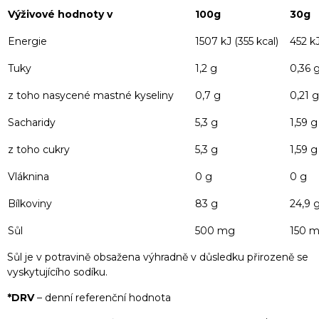
Výživové hodnoty v
100g
30g
Energie
1507 kJ (355 kcal)
452 kJ
Tuky
1,2 g
0,36 
z toho nasycené mastné kyseliny
0,7 g
0,21 g
Sacharidy
5,3 g
1,59 g
z toho cukry
5,3 g
1,59 g
Vláknina
0 g
0 g
Bílkoviny
83 g
24,9 
Sůl
500 mg
150 
Sůl je v potravině obsažena výhradně v důsledku přirozeně se
vyskytujícího sodíku.
*DRV
– denní referenční hodnota