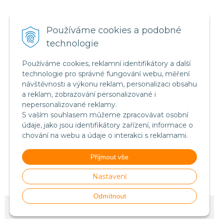
Certifikát systému bezpečnosti
Používáme cookies a podobné
potravin FSSC 22000
technologie
Používáme cookies, reklamní identifikátory a další
technologie pro správné fungování webu, měření
návštěvnosti a výkonu reklam, personalizaci obsahu
a reklam, zobrazování personalizované i
nepersonalizované reklamy.
S vaším souhlasem můžeme zpracovávat osobní
údaje, jako jsou identifikátory zařízení, informace o
chování na webu a údaje o interakci s reklamami.
Food Safety System Certification FSSC 22000
Přijmout vše
(English version)
Nastavení
Odmítnout
© 2026 Stillmass-Nutrition.CZ •
NextShop
&
e-shop Pohoda Connector
by
NextCom s.r.o.