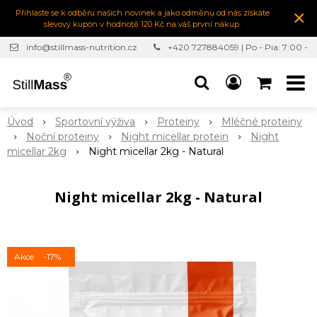
×
Přihlaste se k odběru našich novinek a jako odměnu od nás získáte
slevový kupón v hodnotě 120 Kč na váš první nákup.
info@stillmass-nutrition.cz
+420 727884059 | Po - Pia: 7:00 -
16:30
Úvod
Sportovní výživa
Proteiny
Mléčné proteiny
Noční proteiny
Night micellar protein
Night
micellar 2kg
Night micellar 2kg - Natural
Night micellar 2kg - Natural
Akce
-17%