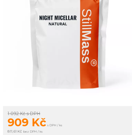
1 092 Kč
s DPH
909
Kč
s DPH / ks
811,61 Kč
bez DPH / ks