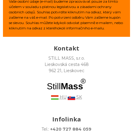
Vaše osobní údaje (e‑mail) budeme zpracovávat pouze za tímto
účelem v souladu s platnou legislativou a zásadami ochrany
osobních údajů. Souhlas potvrdíte kliknutím na odkaz, který vám
zašleme na váš e‑mail. Po potvrzení odběru Vám zašleme kupón
se slevou. Souhlas můžete kdykoli odvolat písemně e‑mailem, nebo
kliknutím na odkaz z kteréhokoli informačního e‑mailu.
Kontakt
STILL MASS, s.r.o.
Lieskovská cesta 468
962 21, Lieskovec
HU
SK
Infolinka
Tel.:
+420 727 884 059