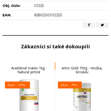
Obj. číslo:
01225
EAN:
8580200012253
Zákazníci si také dokoupili
Arašídové máslo 1kg -
Artro Gold 750g - Hruška,
Natural jemné
broskev
Akce
-20%
Akce
-17%