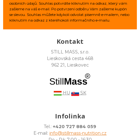
osobních údajů. Souhlas potvrdíte kliknutím na odkaz, který vám
zašleme na váš e‑mail. Po potvrzení odběru Vám zašleme kupón
se slevou. Souhlas můžete kdykoli odvolat písemně e‑mailem, nebo
kliknutím na odkaz z kteréhokoli informačního e‑mailu.
Kontakt
STILL MASS, s.r.o.
Lieskovská cesta 468
962 21, Lieskovec
HU
SK
Infolinka
Tel.:
+420 727 884 059
E-mail:
info@stillmass-nutrition.cz
Po - Pá: 7:00 - 16:30