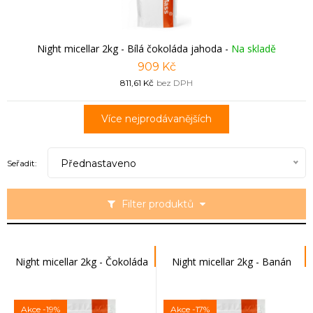
Night micellar 2kg - Bílá čokoláda jahoda
-
Na skladě
909 Kč
811,61 Kč
bez DPH
Více nejprodávanějších
Přednastaveno
Seřadit:
Filter produktů
Night micellar 2kg - Čokoláda
Night micellar 2kg - Banán
Akce
-19%
Akce
-17%