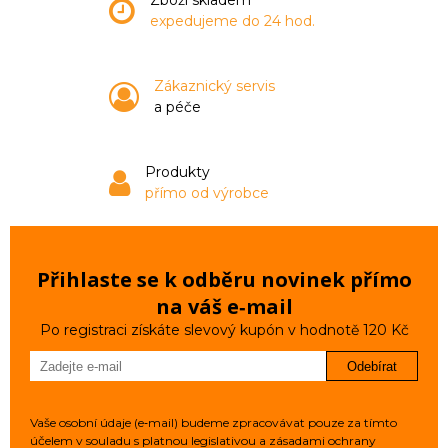
Zboží skladem
expedujeme do 24 hod.
Zákaznický servis
a péče
Produkty
přímo od výrobce
Přihlaste se k odběru novinek přímo
na váš e‑mail
Po registraci získáte slevový kupón v hodnotě 120 Kč
Odebírat
Vaše osobní údaje (e‑mail) budeme zpracovávat pouze za tímto
účelem v souladu s platnou legislativou a zásadami ochrany