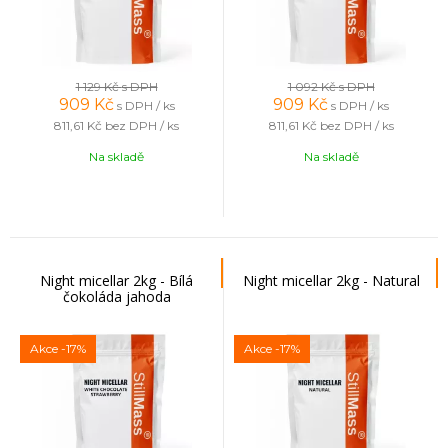
1 129 Kč
s DPH
1 092 Kč
s DPH
909
Kč
909
Kč
s DPH / ks
s DPH / ks
811,61 Kč
bez DPH / ks
811,61 Kč
bez DPH / ks
Na skladě
Na skladě
Night micellar 2kg - Bílá
Night micellar 2kg - Natural
čokoláda jahoda
Akce
-17%
Akce
-17%