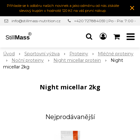
×
Přihlaste se k odběru našich novinek a jako odměnu od nás získáte
slevový kupón v hodnotě 120 Kč na váš první nákup.
info@stillmass-nutrition.cz
+420 727884059 | Po - Pia: 7:00 -
16:30
Úvod
Sportovní výživa
Proteiny
Mléčné proteiny
Noční proteiny
Night micellar protein
Night
micellar 2kg
Night micellar 2kg
Nejprodávanější