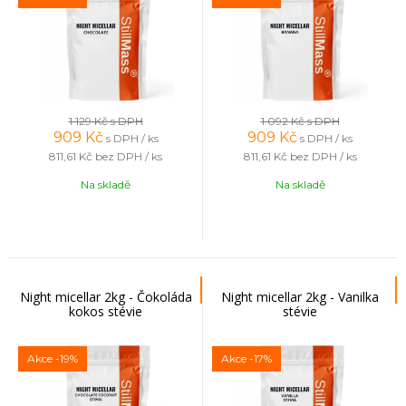
1 129 Kč
s DPH
1 092 Kč
s DPH
909
Kč
909
Kč
s DPH / ks
s DPH / ks
811,61 Kč
bez DPH / ks
811,61 Kč
bez DPH / ks
Na skladě
Na skladě
Night micellar 2kg - Čokoláda
Night micellar 2kg - Vanilka
kokos stévie
stévie
Akce
-19%
Akce
-17%